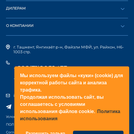
Оформить заказ
ДИЛЕРАМ
Каталог
Стать дилером
Найти дилера
О КОМПАНИИ
Вход в ЛК
История компании
г. Ташкент, Янгихаёт р-н, Файзли МФЙ, ул. Райхон, Н6-
1003 стр.
+998(71)2052433
Мы используем файлы «куки» (cookie) для
+998(71)2052422
корректной работы сайта и анализа
трафика.
info@doorhan.uz
Продолжая использовать сайт, вы
соглашаетесь с условиями
использования файлов cookie.
Политика
Условия использования сайта
использования
ПОЛИТИКА КОНФИДЕНЦИАЛЬНОСТИ
Соглашение на обработку персональных данных
Разрешить только