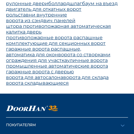
рулонные двери
боллард
шлагбаум на въезд
двигатель для откатных ворот
рольставни внутренние
ворота из сэндвич панелей
штора противопожарная автоматическая
калитка дверь
противопожарные ворота распашные
комплектующие для секционных ворот
гаражные ворота распашные,
автоматика для окон
ворота со створками
ограждения для участка
уличные ворота
промышленные автоматические ворота
гаражные ворота с дверью
ворота для автосалона
ворота для склада
ворота складывающиеся
ПОКУПАТЕЛЯМ