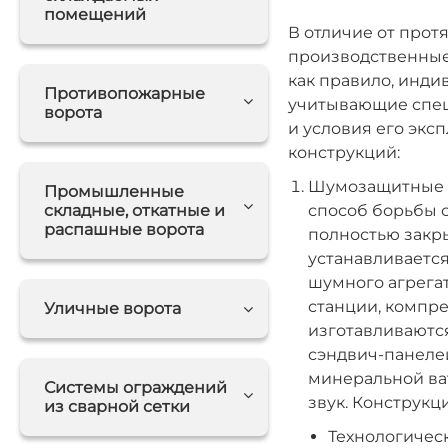
помещений
В отличие от прот
производственные
как правило, инди
Противопожарные
учитывающие спец
ворота
и условия его экс
конструкций:
Шумозащитные К
Промышленные
складные, откатные и
способ борьбы с
распашные ворота
полностью закр
устанавливается
шумного агрегат
станции, компре
Уличные ворота
изготавливаются
сэндвич-панеле
минеральной ва
Системы ограждений
звук. Конструкц
из сварной сетки
Технологичес