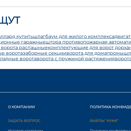
ЩУТ
ллард купить
шлагбаум для жилого комплекса
двигат
кционные гаражные
штора противопожарная автомат
 ворота распашные
комплектующие для ворот дорха
е ворота
заборные секции
ворота для дома
промышле
ладные ворота
ворота с пружиной растяжения
ворот
О КОМПАНИИ
ПОЛИТИКА КОНФИД
ЗАДАТЬ ВОПРОС
ФАЙЛЫ “КУКИ”
История компании
Политика конфиденц