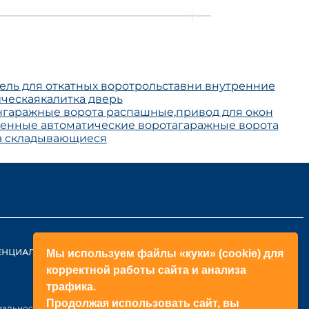
ель для откатных ворот
рольставни внутренние
ическая
калитка дверь
н
гаражные ворота распашные,
привод для окон
нные автоматические ворота
гаражные ворота
а складывающиеся
ЕНЦИАЛЬНОСТИ
КОНТАКТЫ
Мы используем файлы «куки» (cookie) для
корректной работы сайта и анализа
ОБРАТНЫЙ ЗВОНОК
трафика.
+998(71)2052433
Продолжая использовать сайт, вы
иальности