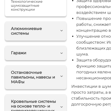
Защита здоровья
Технологические
шумозащитные
профессиональн
конструкции
воздействием шу
Повышение прои
работы, снижае
Алюминиевые
концентрацию в
системы
Улучшение отн
сообществом: И
близлежащих до
Гаражи
шума.
Защита оборудо
функцию защиты
погодных явлени
Остановочные
павильоны, навесы и
несанкциониров
МАФы
Инвестиции в шум
просто затраты, а
стабильность про
Кровельные системы
долгосрочную реп
на основе тепло- и
гидроизоляционных