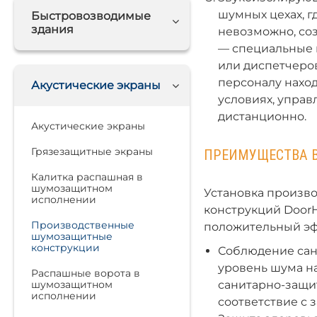
шумных цехах, 
Быстровозводимые
здания
невозможно, со
— специальные 
или диспетчеров
персоналу нахо
Акустические экраны
условиях, упра
дистанционно.
Акустические экраны
Грязезащитные экраны
ПРЕИМУЩЕСТВА 
Калитка распашная в
шумозащитном
Установка произв
исполнении
конструкций Door
Производственные
положительный эф
шумозащитные
конструкции
Соблюдение сан
уровень шума на
Распашные ворота в
шумозащитном
санитарно-защи
исполнении
соответствие с