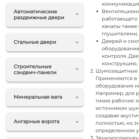
коммуникаций,
Вентиляционны
Автоматические
раздвижные двери
работающего 
каналы также
глушителями,
Дверей и смот
Стальные двери
оборудованию
контроля. Дв
конструкцию, 
Строительные
Шумозащитные Э
сэндвич-панели
Применяются в т
оборудования н
Например, для 
Минеральная вата
тихие рабочие з
источником шум
создавая акусти
Ангарные ворота
полностью, но з
определенном у
Звукоизолирующ