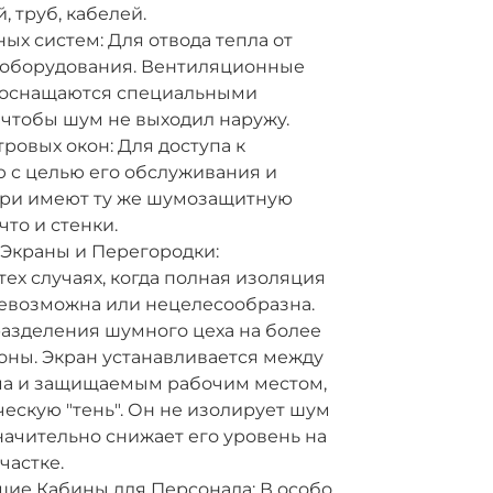
 труб, кабелей.
х систем: Для отвода тепла от
оборудования. Вентиляционные
 оснащаются специальными
 чтобы шум не выходил наружу.
ровых окон: Для доступа к
 с целью его обслуживания и
ери имеют ту же шумозащитную
что и стенки.
краны и Перегородки:
ех случаях, когда полная изоляция
евозможна или нецелесообразна.
разделения шумного цеха на более
оны. Экран устанавливается между
а и защищаемым рабочим местом,
ческую "тень". Он не изолирует шум
начительно снижает его уровень на
частке.
ие Кабины для Персонала: В особо