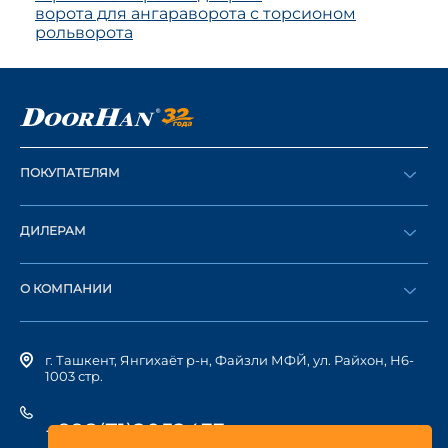
ворота для ангара
ворота с торсионом
рольворота
ПОКУПАТЕЛЯМ
Оформить заказ
ДИЛЕРАМ
Каталог
Стать дилером
Найти дилера
О КОМПАНИИ
Вход в ЛК
История компании
г. Ташкент, Янгихаёт р-н, Файзли МФЙ, ул. Райхон, Н6-
1003 стр.
+998(71)2052433