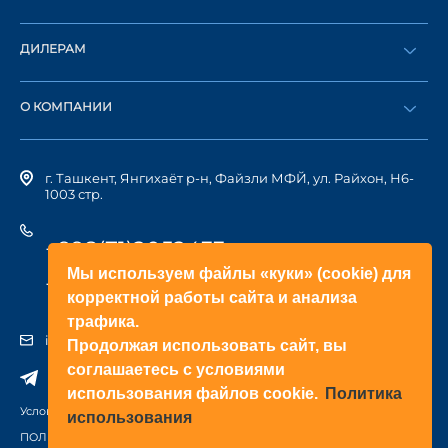
Оформить заказ
ДИЛЕРАМ
Каталог
Стать дилером
Найти дилера
О КОМПАНИИ
Вход в ЛК
История компании
г. Ташкент, Янгихаёт р-н, Файзли МФЙ, ул. Райхон, Н6-
1003 стр.
+998(71)2052433
Мы используем файлы «куки» (cookie) для
+998(71)2052422
корректной работы сайта и анализа
трафика.
info@doorhan.uz
Продолжая использовать сайт, вы
соглашаетесь с условиями
использования файлов cookie.
Политика
Условия использования сайта
использования
ПОЛИТИКА КОНФИДЕНЦИАЛЬНОСТИ