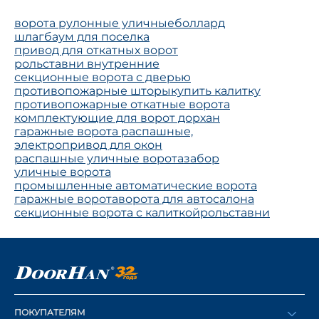
ворота рулонные уличные
боллард
шлагбаум для поселка
привод для откатных ворот
рольставни внутренние
секционные ворота с дверью
противопожарные шторы
купить калитку
противопожарные откатные ворота
комплектующие для ворот дорхан
гаражные ворота распашные,
электропривод для окон
распашные уличные ворота
забор
уличные ворота
промышленные автоматические ворота
гаражные ворота
ворота для автосалона
секционные ворота с калиткой
рольставни
ПОКУПАТЕЛЯМ