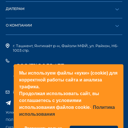
Оформить заказ
ДИЛЕРАМ
Каталог
Стать дилером
Найти дилера
О КОМПАНИИ
Вход в ЛК
История компании
г. Ташкент, Янгихаёт р-н, Файзли МФЙ, ул. Райхон, Н6-
1003 стр.
+998(71)2052433
Мы используем файлы «куки» (cookie) для
+998(71)2052422
корректной работы сайта и анализа
трафика.
info@doorhan.uz
Продолжая использовать сайт, вы
соглашаетесь с условиями
использования файлов cookie.
Политика
Условия использования сайта
использования
ПОЛИТИКА КОНФИДЕНЦИАЛЬНОСТИ
Соглашение на обработку персональных данных