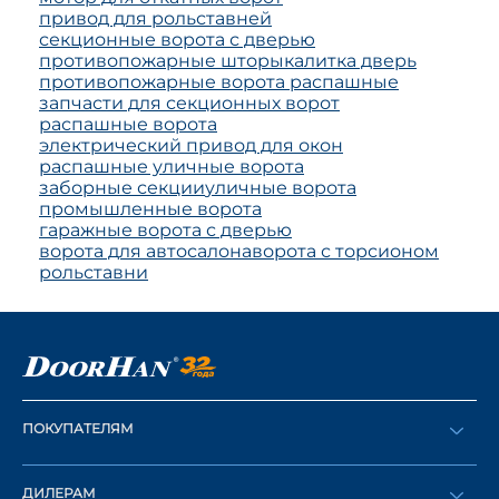
привод для рольставней
секционные ворота с дверью
противопожарные шторы
калитка дверь
противопожарные ворота распашные
запчасти для секционных ворот
распашные ворота
электрический привод для окон
распашные уличные ворота
заборные секции
уличные ворота
промышленные ворота
гаражные ворота с дверью
ворота для автосалона
ворота с торсионом
рольставни
ПОКУПАТЕЛЯМ
Оформить заказ
ДИЛЕРАМ