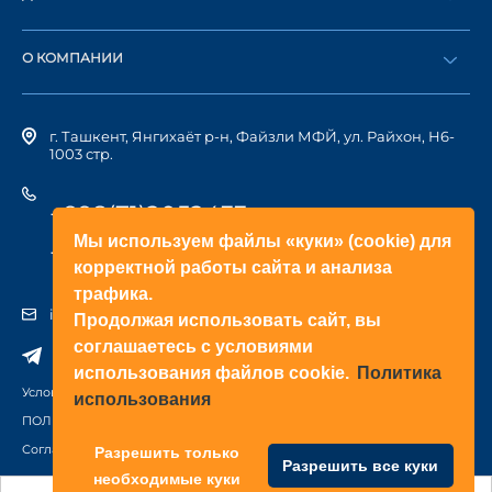
Каталог
Стать дилером
Найти дилера
О КОМПАНИИ
Вход в ЛК
История компании
г. Ташкент, Янгихаёт р-н, Файзли МФЙ, ул. Райхон, Н6-
1003 стр.
+998(71)2052433
Мы используем файлы «куки» (cookie) для
+998(71)2052422
корректной работы сайта и анализа
трафика.
info@doorhan.uz
Продолжая использовать сайт, вы
соглашаетесь с условиями
использования файлов cookie.
Политика
Условия использования сайта
использования
ПОЛИТИКА КОНФИДЕНЦИАЛЬНОСТИ
Соглашение на обработку персональных данных
Разрешить только
Разрешить все куки
необходимые куки