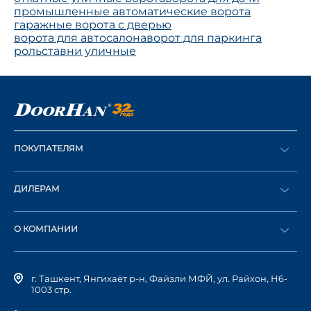
промышленные автоматические ворота
гаражные ворота с дверью
ворота для автосалона
ворот для паркинга
рольставни уличные
ПОКУПАТЕЛЯМ
Оформить заказ
ДИЛЕРАМ
Каталог
Стать дилером
Найти дилера
О КОМПАНИИ
Вход в ЛК
История компании
г. Ташкент, Янгихаёт р-н, Файзли МФЙ, ул. Райхон, Н6-
1003 стр.