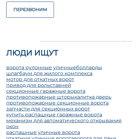
ПЕРЕЗВОНИМ
ЛЮДИ ИЩУТ
ворота рулонные уличные
болларды
шлагбаум для жилого комплекса
мотор для откатных ворот
привод для рольставней
секционные гаражные ворота
противопожарные шторы
калитка дверь
противопожарные секционные ворота
запчасти для секционных ворот
купить распашные гаражные ворота
механизм для автоматического открывания
окон
распашные уличные ворота
откатные уличные ворота
ворота для дачи