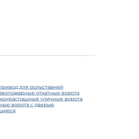
привод для рольставней
ивопожарные откатные ворота
кон
распашные уличные ворота
ные ворота с дверью
ющиеся