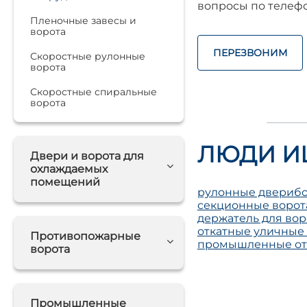
вопросы по телефо
Пленочные завесы и
ворота
ПЕРЕЗВОНИМ
Скоростные рулонные
ворота
Скоростные спиральные
ворота
ЛЮДИ И
Двери и ворота для
охлаждаемых
помещений
рулонные двери
б
секционные ворот
держатель для вор
откатные уличные
Противопожарные
промышленные от
ворота
Промышленные