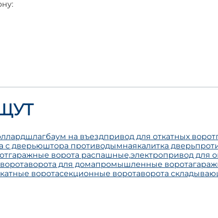
ну:
ЩУТ
оллард
шлагбаум на въезд
привод для откатных ворот
а с дверью
штора противодымная
калитка дверь
прот
от
гаражные ворота распашные,
электропривод для о
 ворота
ворота для дома
промышленные ворота
гараж
катные ворота
секционные ворота
ворота складыва