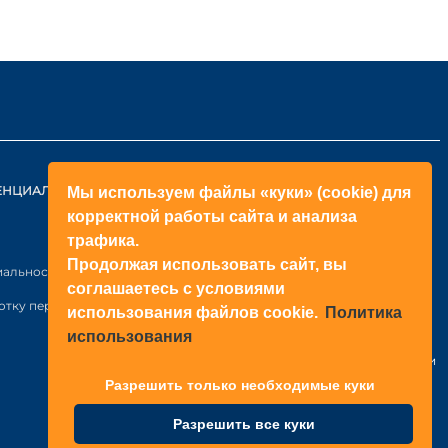
ЕНЦИАЛЬНОСТИ
КОНТАКТЫ
Мы используем файлы «куки» (cookie) для
корректной работы сайта и анализа
ОБРАТНЫЙ ЗВОНОК
трафика.
+998(71)2052433
Продолжая использовать сайт, вы
иальности
соглашаетесь с условиями
+998(71)2052422
отку персональных данных
использования файлов cookie.
Политика
использования
Узбекистан
г. Ташкент, Янгихаёт р-н, Файзли
МФЙ, ул. Райхон, Н6-1003 стр.
Разрешить только необходимые куки
Разрешить все куки