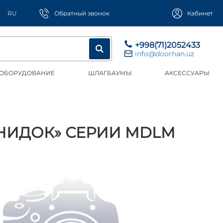
RU
Обратный звонок
Кабинет
+998(71)2052433
info@doorhan.uz
 ОБОРУДОВАНИЕ
ШЛАГБАУМЫ
АКСЕССУАРЫ
НИДОК» СЕРИИ MDLM