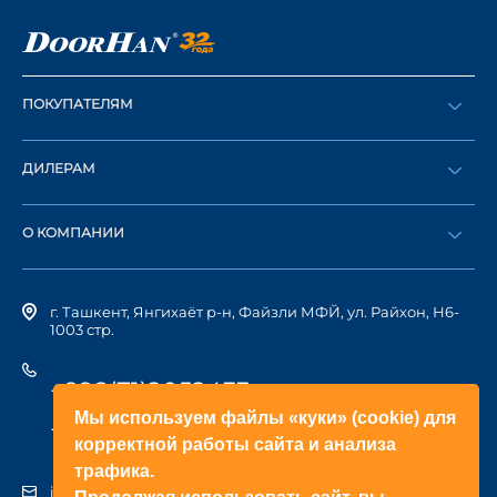
ПОКУПАТЕЛЯМ
Оформить заказ
ДИЛЕРАМ
Каталог
Стать дилером
Найти дилера
О КОМПАНИИ
Вход в ЛК
История компании
г. Ташкент, Янгихаёт р-н, Файзли МФЙ, ул. Райхон, Н6-
1003 стр.
+998(71)2052433
Мы используем файлы «куки» (cookie) для
+998(71)2052422
корректной работы сайта и анализа
трафика.
info@doorhan.uz