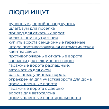
ЛЮДИ ИЩУТ
рулонные двери
боллард купить
шлагбаум для поселка
привод для откатных ворот
рольставни внутренние
купить ворота секционные гаражные
штора противопожарная автоматическая
калитка дверь
противопожарные откатные ворота
запчасти для секционных ворот
гаражные ворота распашные,
автоматика для окон
распашные уличные ворота
ограждения для участка
ворота для дома
промышленные ворота
гаражные ворота с дверью
ворота для автосалона
промышленные ворота
рольворота