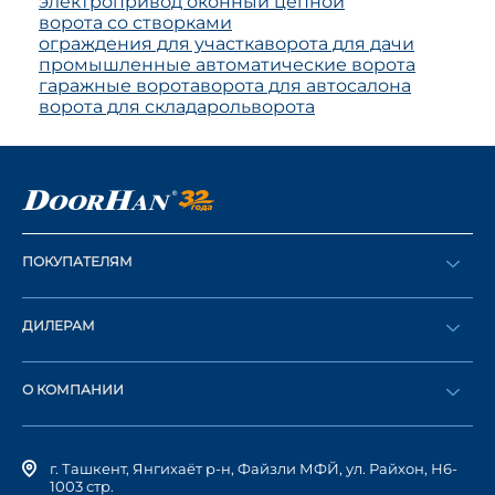
электропривод оконный цепной
ворота со створками
ограждения для участка
ворота для дачи
промышленные автоматические ворота
гаражные ворота
ворота для автосалона
ворота для склада
рольворота
ПОКУПАТЕЛЯМ
Оформить заказ
ДИЛЕРАМ
Каталог
Стать дилером
Найти дилера
О КОМПАНИИ
Вход в ЛК
История компании
г. Ташкент, Янгихаёт р-н, Файзли МФЙ, ул. Райхон, Н6-
1003 стр.