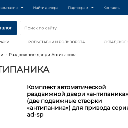
 компании
Найти дилера
Партнерам
Контакты
талог
РАЖИ
РОЛЬСТАВНИ И РОЛЬВОРОТА
СКЛАДСКОЕ
ри
Раздвижные двери Антипаника
ТИПАНИКА
Комплект автоматической
раздвижной двери «антипаника
(две подвижные створки
«антипаника») для привода сери
ad-sp