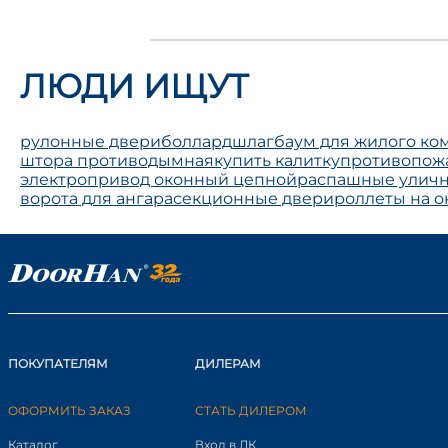
ЛЮДИ ИЩУТ
рулонные двери
боллард
шлагбаум для жилого ко
штора противодымная
купить калитку
противопож
электропривод оконный цепной
распашные уличн
ворота для ангара
секционные двери
роллеты на о
ПОКУПАТЕЛЯМ
ДИЛЕРАМ
ОФОРМИТЬ ЗАКАЗ
СТАТЬ ДИЛЕРОМ
Каталог
Вход в ЛК