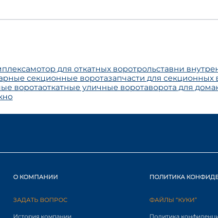
мплекса
мотор для откатных ворот
рольставни внутре
арные секционные ворота
запчасти для секционных 
ые ворота
откатные уличные ворота
ворота для дома
кно
О КОМПАНИИ
ПОЛИТИКА КОНФИД
ЗАДАТЬ ВОПРОС
ФАЙЛЫ “КУКИ”
История компании
Политика конфиденц