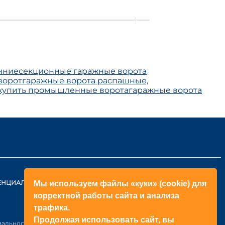
нние
секционные гаражные ворота
ворот
гаражные ворота распашные,
купить промышленные ворота
гаражные ворота
ЕНЦИАЛЬНОСТИ
КОНТАКТЫ
Мы используем файлы «куки» (cookie) для
корректной работы сайта и анализа
ОБРАТНЫЙ ЗВОНОК
трафика.
+998(71)2052433
Продолжая использовать сайт, вы
иальности