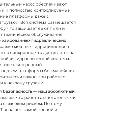
ительный насос обеспечивают
ый и полностью контролируемый
ание платформы даже с
агрузкой. Вся система размещается
фу, что защищает ее от пыли и
т техническое обслуживание.
низированных гидравлических
олько мощных гидроцилиндров
тно синхронно, что достигается за
тройки гидравлической системы.
ет идеально ровный,
 подъем платформы без малейших
критически важно при работе с
 к наклону грузами.
 безопасность — наш абсолютный
имаем, что работа с многотонными
а с высоким риском. Поэтому
LT оснащен самой полной и