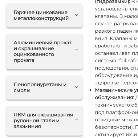
(гидрозамки):
В 
установлены сп
Горячее цинкование
клапаны. В мало
металлоконструкций
случае разрыва
резкого падения
вниз. Клапаны м
Алюминиевый прокат
сработают и заб
и окрашивание
останавливая п
оцинкованного
проката
система "fail-s
последствия, сп
оборудование и,
здоровье персон
Пенополиуретаны и
Механические у
смолы
обслуживания:
Д
технического о
под платформой
ЛКМ для окрашивания
откидные механ
рулонной стали и
алюминия
безопасности). 
активирует их, 