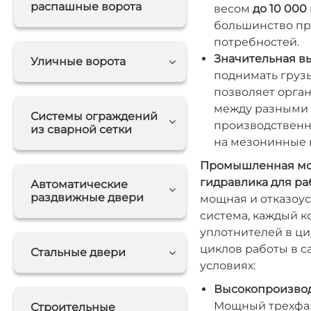
распашные ворота
весом
до 10 000 
большинство пр
потребностей.
Значительная вы
Уличные ворота
поднимать грузы
позволяет орга
между разными 
Системы ограждений
производственн
из сварной сетки
на мезонинные 
Промышленная мощ
гидравлика для раб
Автоматические
раздвижные двери
мощная и отказоу
система, каждый к
уплотнителей в ци
циклов работы в 
Стальные двери
условиях:
Высокопроизвод
Мощный трехфаз
Строительные