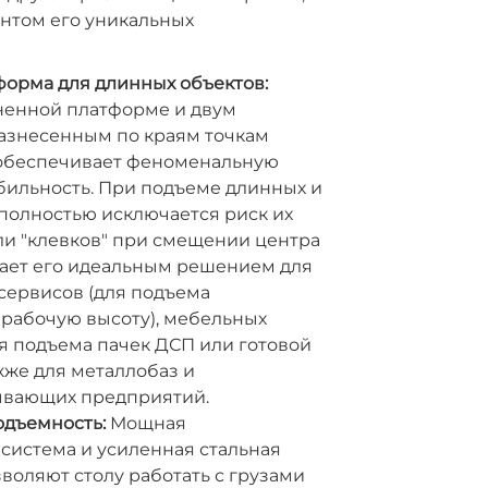
нтом его уникальных
форма для длинных объектов:
ненной платформе и двум
азнесенным по краям точкам
T обеспечивает феноменальную
бильность. При подъеме длинных и
полностью исключается риск их
ли "клевков" при смещении центра
лает его идеальным решением для
сервисов (для подъема
 рабочую высоту), мебельных
я подъема пачек ДСП или готовой
акже для металлобаз и
ывающих предприятий.
одъемность:
Мощная
система и усиленная стальная
воляют столу работать с грузами