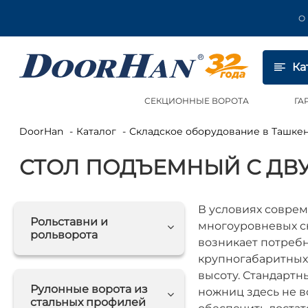
О
Ка
СЕКЦИОННЫЕ ВОРОТА
ГА
DoorHan
Каталог
Складское оборудование в Ташке
СТОЛ ПОДЪЕМНЫЙ С ДВ
В условиях совре
Рольставни и
многоуровневых ск
рольворота
возникает потреб
крупногабаритных
высоту. Стандартн
Рулонные ворота из
ножниц здесь не в
стальных профилей