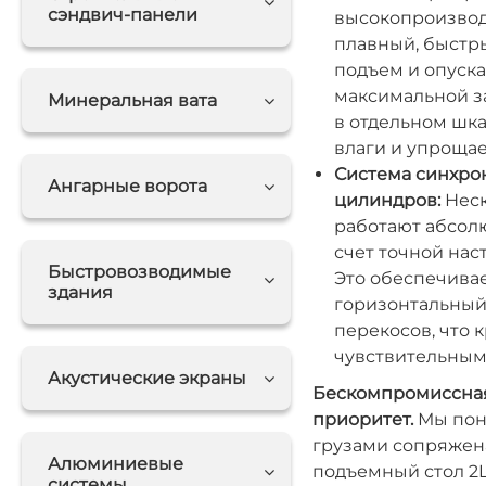
сэндвич-панели
высокопроизвод
плавный, быстр
подъем и опуск
максимальной з
Минеральная вата
в отдельном шка
влаги и упрощае
Система синхро
Ангарные ворота
цилиндров:
Неск
работают абсолю
счет точной нас
Быстровозводимые
Это обеспечива
здания
горизонтальный
перекосов, что 
чувствительными
Акустические экраны
Бескомпромиссная
приоритет.
Мы пон
грузами сопряжен
Алюминиевые
подъемный стол 2
системы