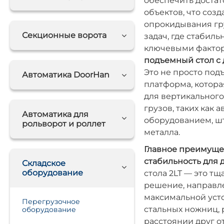
обеспечить достат
объектов, что созд
опрокидывания гр
Секционные ворота
задач, где стабил
ключевыми фактор
подъемный стол с
Это не просто под
Автоматика DoorHan
платформа, котор
для вертикальног
грузов, таких как 
Автоматика для
оборудованием, ш
рольворот и роллет
металла.
Главное преимуще
стабильность для 
Складское
оборудование
стола 2LT — это т
решение, направл
максимальной уст
Перегрузочное
стальных ножниц,
оборудование
расстоянии друг о