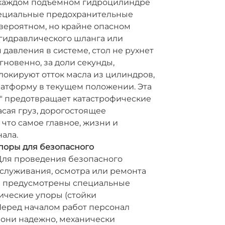
каждом подъемном гидроцилиндре
ециальные предохранительные
вероятном, но крайне опасном
 гидравлического шланга или
 давления в системе, стол не рухнет
гновенно, за доли секунды,
локируют отток масла из цилиндров,
латформу в текущем положении. Эта
afe" предотвращает катастрофические
асая груз, дорогостоящее
 что самое главное, жизни и
ала.
поры для безопасного
ля проведения безопасного
бслуживания, осмотра или ремонта
 предусмотрены специальные
ические упоры (стойки
Перед началом работ персонал
и они надежно, механически