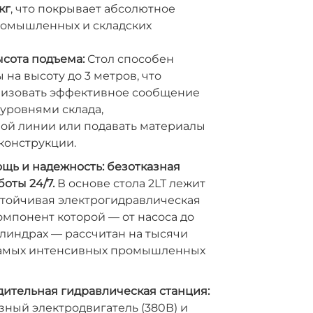
кг
, что покрывает абсолютное
омышленных и складских
сота подъема:
Стол способен
 на высоту до 3 метров, что
низовать эффективное сообщение
уровнями склада,
ой линии или подавать материалы
конструкции.
ь и надежность: безотказная
оты 24/7.
В основе стола 2LT лежит
стойчивая электрогидравлическая
омпонент которой — от насоса до
линдрах — рассчитан на тысячи
самых интенсивных промышленных
ительная гидравлическая станция:
ный электродвигатель (380В) и