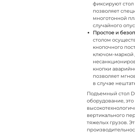
фиксируют стол 
позволяет спец
многотонной пла
случайного опус
Простое и безоп
столом осущест
кнопочного пост
ключом-маркой 
несанкциониров
кнопки аварийно
позволяет мгно
в случае нештат
Подъемный стол Do
оборудование, это
высокотехнологич
вертикального пе
тяжелых грузов. Э
производительност