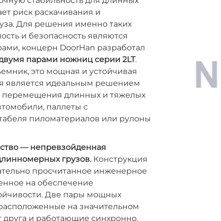
очную стабильность для длинных
ает риск раскачивания и
уза. Для решения именно таких
ьность и безопасность являются
ами, концерн DoorHan разработал
 двумя парами ножниц серии 2LT
.
ъемник, это мощная и устойчивая
ая является идеальным решением
о перемещения длинных и тяжелых
автомобили, паллеты с
табеля пиломатериалов или рулоны
ство — непревзойденная
длинномерных грузов.
Конструкция
щательно просчитанное инженерное
енное на обеспечение
ойчивости. Две пары мощных
 расположенные на значительном
т друга и работающие синхронно,