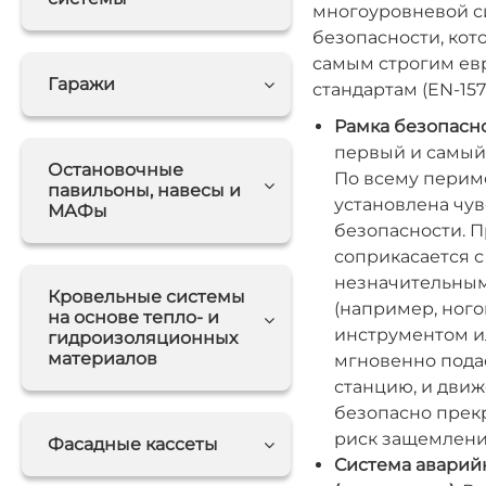
многоуровневой с
безопасности, кот
самым строгим е
Гаражи
стандартам (EN-157
Рамка безопасно
первый и самый
Остановочные
По всему перим
павильоны, навесы и
установлена чу
МАФы
безопасности. П
соприкасается 
незначительным
Кровельные системы
(например, ного
на основе тепло- и
инструментом ил
гидроизоляционных
материалов
мгновенно пода
станцию, и дви
безопасно прек
риск защемлени
Фасадные кассеты
Система аварий