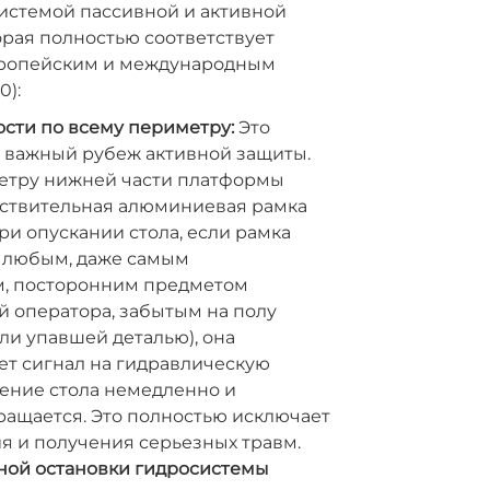
истемой пассивной и активной
орая полностью соответствует
вропейским и международным
0):
сти по всему периметру:
Это
 важный рубеж активной защиты.
етру нижней части платформы
вствительная алюминиевая рамка
ри опускании стола, если рамка
с любым, даже самым
, посторонним предметом
й оператора, забытым на полу
и упавшей деталью), она
ет сигнал на гидравлическую
жение стола немедленно и
ращается. Это полностью исключает
я и получения серьезных травм.
ной остановки гидросистемы