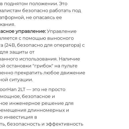
в поднятом положении. Это
иалистам безопасно работать под
тформой, не опасаясь ее
кания.
асное управление:
Управление
вляется с помощью выносного
а (24В, безопасно для оператора) с
для защиты от
анного использования. Наличие
й остановки "грибок" на пульте
венно прекратить любое движение
ной ситуации.
orHan 2LT — это не просто
 мощное, безопасное и
ное инженерное решение для
ремещения длинномерных и
то инвестиция в
ь, безопасность и эффективность