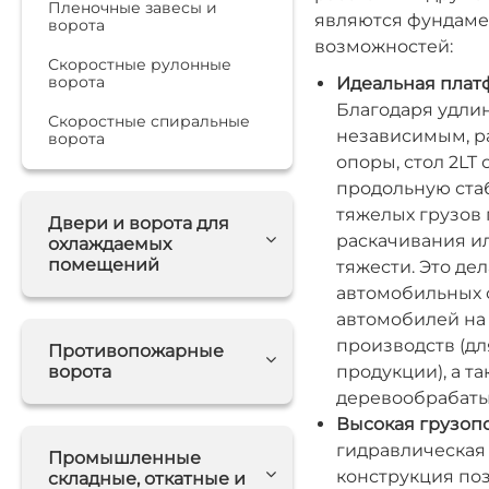
Пленочные завесы и
являются фундаме
ворота
возможностей:
Скоростные рулонные
ворота
Идеальная плат
Благодаря удли
Скоростные спиральные
независимым, р
ворота
опоры, стол 2L
продольную ста
тяжелых грузов 
Двери и ворота для
раскачивания и
охлаждаемых
помещений
тяжести. Это де
автомобильных 
автомобилей на
производств (дл
Противопожарные
ворота
продукции), а т
деревообрабат
Высокая грузоп
гидравлическая 
Промышленные
конструкция поз
складные, откатные и