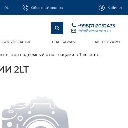
RU
Обратный звонок
Кабинет
+998(71)2052433
info@doorhan.uz
 ОБОРУДОВАНИЕ
ШЛАГБАУМЫ
АКСЕССУАРЫ
упить стол подъемный с ножницами в Ташкенте
И 2LT