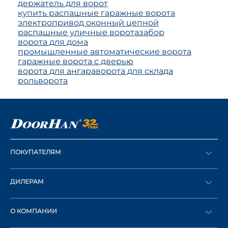
держатель для ворот
купить распашные гаражные ворота
электропривод оконный цепной
распашные уличные ворота
забор
ворота для дома
промышленные автоматические ворота
гаражные ворота с дверью
ворота для ангара
ворота для склада
рольворота
ПОКУПАТЕЛЯМ
Оформить заказ
ДИЛЕРАМ
Каталог
Стать дилером
Найти дилера
О КОМПАНИИ
Вход в ЛК