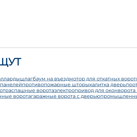
ЩУТ
олларды
шлагбаум на въезд
мотор для откатных ворот
 панелей
противопожарные шторы
калитка дверь
про
от
распашные ворота
электропривод для окон
ворота
нные ворота
гаражные ворота с дверью
промышленны