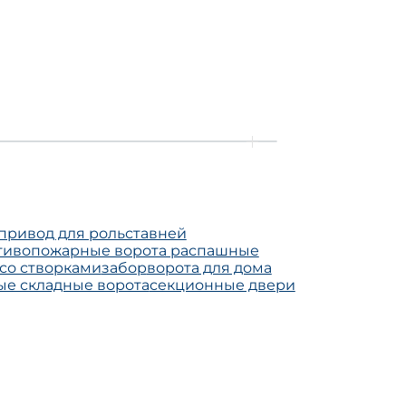
привод для рольставней
тивопожарные ворота распашные
 со створками
забор
ворота для дома
е складные ворота
секционные двери