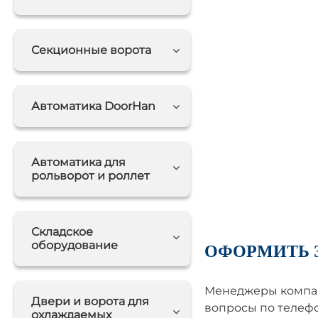
Секционные ворота
Автоматика DoorHan
Автоматика для
рольворот и роллет
Складское
оборудование
ОФОРМИТЬ 
Менеджеры компан
Двери и ворота для
вопросы по телефо
охлаждаемых