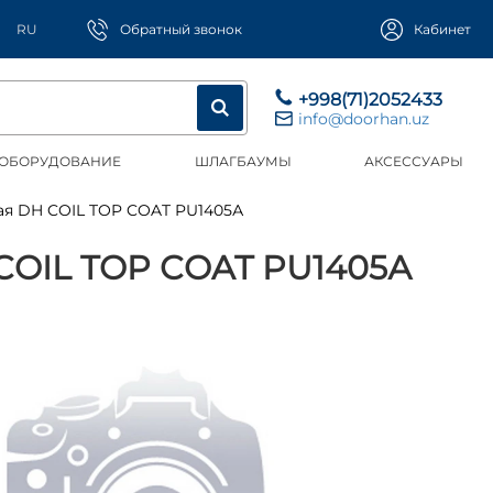
RU
Обратный звонок
Кабинет
+998(71)2052433
info@doorhan.uz
 ОБОРУДОВАНИЕ
ШЛАГБАУМЫ
АКСЕССУАРЫ
ая DH COIL TOP COAT PU1405А
IL TOP COAT PU1405А