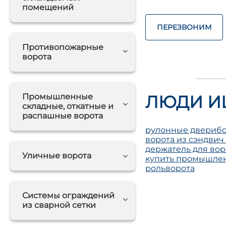
помещений
ПЕРЕЗВОНИМ
Противопожарные
ворота
Промышленные
ЛЮДИ И
складные, откатные и
распашные ворота
рулонные двери
б
ворота из сэндвич
держатель для вор
Уличные ворота
купить промышле
рольворота
Системы ограждений
из сварной сетки