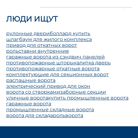
ЛЮДИ ИЩУТ
рулонные двери
боллард купить
шлагбаум для жилого комплекса
привод для откатных ворот
рольставни внутренние
гаражные ворота из сэндвич панелей
противопожарные шторы
калитка дверь
противопожарные откатные ворота
комплектующие для секционных ворот
распашные ворота
электрический привод для окон
ворота со створками
заборные секции
уличные ворота
купить промышленные ворота
гаражные ворота
промышленные складные ворота
ворота для склада
рольворота