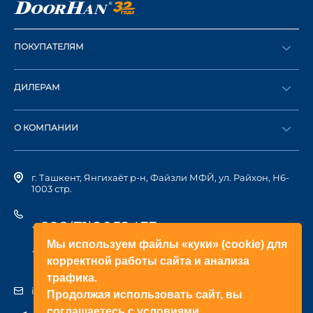
ПОКУПАТЕЛЯМ
Оформить заказ
ДИЛЕРАМ
Каталог
Стать дилером
Найти дилера
О КОМПАНИИ
Вход в ЛК
История компании
г. Ташкент, Янгихаёт р-н, Файзли МФЙ, ул. Райхон, Н6-
1003 стр.
+998(71)2052433
Мы используем файлы «куки» (cookie) для
+998(71)2052422
корректной работы сайта и анализа
трафика.
info@doorhan.uz
Продолжая использовать сайт, вы
соглашаетесь с условиями