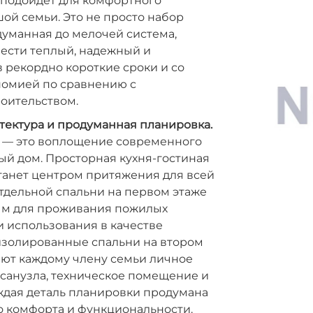
 подойдет для комфортного
й семьи. Это не просто набор
думанная до мелочей система,
ести теплый, надежный и
 рекордно короткие сроки и со
номией по сравнению с
оительством.
тектура и продуманная планировка.
2 — это воплощение современного
ый дом. Просторная кухня-гостиная
танет центром притяжения для всей
отдельной спальни на первом этаже
ым для проживания пожилых
 использования в качестве
изолированные спальни на втором
яют каждому члену семьи личное
 санузла, техническое помещение и
ждая деталь планировки продумана
о комфорта и функциональности.