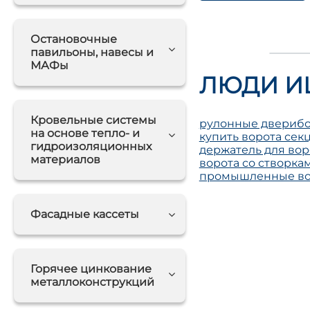
Остановочные
павильоны, навесы и
МАФы
ЛЮДИ И
Кровельные системы
рулонные двери
бо
на основе тепло- и
купить ворота се
гидроизоляционных
держатель для вор
материалов
ворота со створка
промышленные во
Фасадные кассеты
Горячее цинкование
металлоконструкций