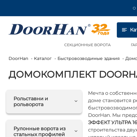
О
Ка
СЕКЦИОННЫЕ ВОРОТА
ГА
DoorHan
Каталог
Быстровозводимые здания
Дом
ДОМОКОМПЛЕКТ DOORHAN
Мечта о собствен
Рольставни и
доме становится р
рольворота
быстровозводимог
DoorHan. Мы пред
ЭФФЕКТ УЛЬТРА 16
Рулонные ворота из
строительства дву
стальных профилей