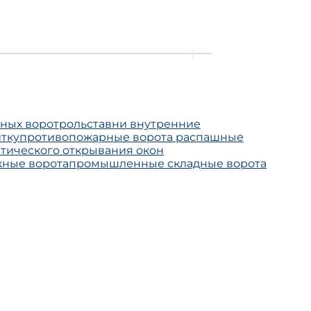
тных ворот
рольставни внутренние
итку
противопожарные ворота распашные
тического открывания окон
жные ворота
промышленные складные ворота