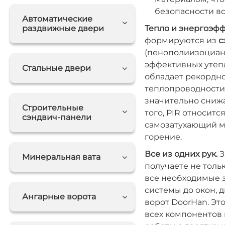
безопасности вс
Автоматические
раздвижные двери
Тепло и энергоэфф
формируются из
с
(пенополиизоциану
эффективных утеп
Стальные двери
обладает рекордн
теплопроводности,
значительно снижа
Строительные
того, PIR относитс
сэндвич-панели
самозатухающий м
горение.
Все из одних рук.
З
Минеральная вата
получаете не тольк
все необходимые э
системы до окон, 
Ангарные ворота
ворот DoorHan. Эт
всех компонентов 