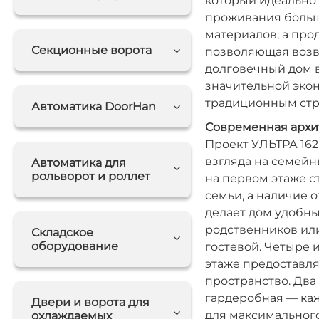
который идеально
проживания большо
материалов, а про
Секционные ворота
позволяющая возв
долговечный дом в
значительной эко
традиционным стр
Автоматика DoorHan
Современная архи
Проект УЛЬТРА 16
взгляда на семейн
Автоматика для
рольворот и роллет
на первом этаже с
семьи, а наличие 
делает дом удобн
родственников или
Складское
оборудование
гостевой. Четыре 
этаже предоставл
пространство. Два
гардеробная — ка
Двери и ворота для
для максимальног
охлаждаемых