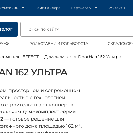
 компании
Найти дилера
Партнерам
Контакты
талог
РАЖИ
РОЛЬСТАВНИ И РОЛЬВОРОТА
СКЛАДСКОЕ
окомплект EFFECT
Домокомплект DoorHan 162 Ультра
 162 УЛЬТРА
ном, просторном и современном
еальностью с технологией
о строительства от концерна
ставляем
домокомплект серии
2
— готовое решение для
хэтажного дома площадью 162 м²,