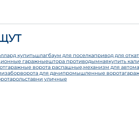
ЩУТ
ллард купить
шлагбаум для поселка
привод для отка
кционные гаражные
штора противодымная
купить кал
от
гаражные ворота распашные,
механизм для автома
ми
забор
ворота для дачи
промышленные ворота
гара
рота
рольставни уличные