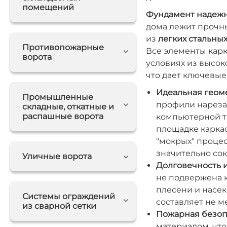
помещений
Фундамент надежно
дома лежит прочн
из
легких стальны
Противопожарные
Все элементы карк
ворота
условиях из высок
что дает ключевые
Идеальная геоме
Промышленные
профили нареза
складные, откатные и
распашные ворота
компьютерной т
площадке каркас
"мокрых" процес
значительно сок
Уличные ворота
Долговечность и
не подвержена к
плесени и насек
Системы ограждений
составляет не ме
из сварной сетки
Пожарная безоп
материалом, чт