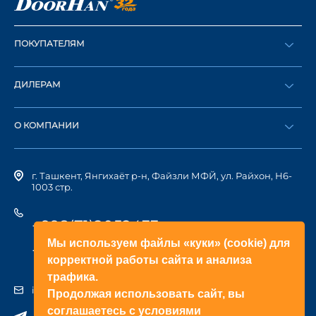
ПОКУПАТЕЛЯМ
Оформить заказ
ДИЛЕРАМ
Каталог
Стать дилером
Найти дилера
О КОМПАНИИ
Вход в ЛК
История компании
г. Ташкент, Янгихаёт р-н, Файзли МФЙ, ул. Райхон, Н6-
1003 стр.
+998(71)2052433
Мы используем файлы «куки» (cookie) для
+998(71)2052422
корректной работы сайта и анализа
трафика.
info@doorhan.uz
Продолжая использовать сайт, вы
соглашаетесь с условиями