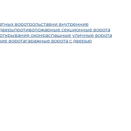
атных ворот
рольставни внутренние
 дверь
противопожарные секционные ворота
 открывания окон
распашные уличные ворота
ие ворота
гаражные ворота с дверью