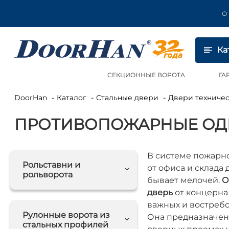
О
Ка
СЕКЦИОННЫЕ ВОРОТА
ГА
DoorHan
Каталог
Стальные двери
Двери технич
ПРОТИВОПОЖАРНЫЕ ОД
В системе пожарн
Рольставни и
от офиса и склада
рольворота
бывает мелочей.
О
дверь
от концерна
важных и востребо
Рулонные ворота из
Она предназначена
стальных профилей