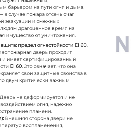
и служит надежным,
м барьером на пути огня и дыма.
— в случае пожара отсечь очаг
ей эвакуации и смежных
 людям драгоценное время на
ая имущество от уничтожения.
ащита: предел огнестойкости EI 60.
ивопожарная дверь проходит
я и имеет сертифицированный
ости
EI 60
. Это означает, что она
храняет свои защитные свойства в
по двум критически важным
Дверь не деформируется и не
 воздействием огня, надежно
остранение пламени.
):
Внешняя сторона двери не
емператур воспламенения,