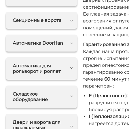
дверных проемах 
сертифицированны
Ее главная задача 
Секционные ворота
возгорания от пут
помещений, давая
спасение и защищ
Автоматика DoorHan
Гарантированная з
Каждая наша прот
строгие испытани
предел огнестойк
Автоматика для
рольворот и роллет
гарантированно со
течение
60 минут
параметрам:
Складское
E (Целостность):
оборудование
разрушится под
блокируя распр
I (Теплоизоляция
Двери и ворота для
нагреется до т
охлаждаемых