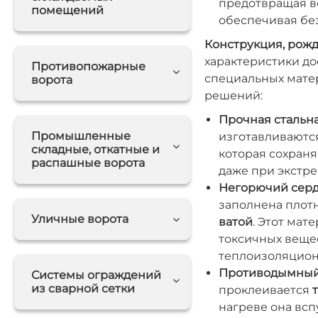
предотвращая в
помещений
обеспечивая бе
Конструкция, рожд
характеристики до
Противопожарные
специальных мате
ворота
решений:
Прочная стальна
Промышленные
изготавливаются
складные, откатные и
которая сохраня
распашные ворота
даже при экстре
Негорючий серд
заполнена плот
Уличные ворота
ватой
. Этот мат
токсичных веще
теплоизоляцион
Противодымный
Системы ограждений
из сварной сетки
проклеивается
нагреве она всп