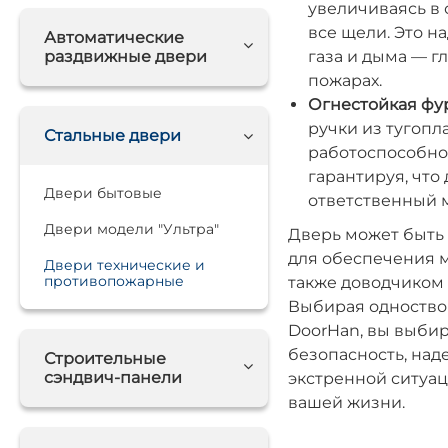
увеличиваясь в
все щели. Это н
Автоматические
раздвижные двери
газа и дыма — 
пожарах.
Огнестойкая фу
ручки из тугопл
Стальные двери
работоспособнос
гарантируя, что
Двери бытовые
ответственный 
Двери модели "Ультра"
Дверь может быть
для обеспечения м
Двери технические и
противопожарные
также доводчиком 
Выбирая одноство
DoorHan, вы выби
безопасность, наде
Строительные
сэндвич-панели
экстренной ситуац
вашей жизни.