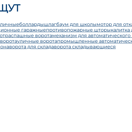
ЩУТ
уличные
болларды
шлагбаум для школы
мотор для отк
кционные гаражные
противопожарные шторы
калитка
от
распашные ворота
механизм для автоматического
 ворота
уличные ворота
промышленные автоматическ
лона
ворота для склада
ворота складывающиеся