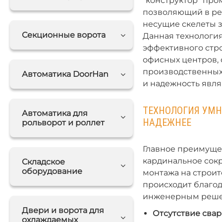
"конструктор" пр
позволяющий в ре
несущие скелеты з
Секционные ворота
Данная технология
эффективного стр
офисных центров, 
производственных 
Автоматика DoorHan
и надежность явл
ТЕХНОЛОГИЯ УМНО
Автоматика для
НАДЕЖНЕЕ
рольворот и роллет
Главное преимущес
кардинальное сок
Складское
оборудование
монтажа на строит
происходит благо
инженерным реше
Двери и ворота для
Отсутствие свар
охлаждаемых