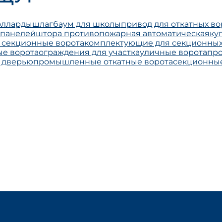
олларды
шлагбаум для школы
привод для откатных во
 панелей
штора противопожарная автоматическая
ку
секционные ворота
комплектующие для секционных
е ворота
ограждения для участка
уличные ворота
про
с дверью
промышленные откатные ворота
секционные