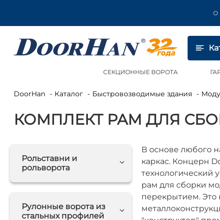
О
Ка
СЕКЦИОННЫЕ ВОРОТА
ГА
DoorHan
Каталог
Быстровозводимые здания
Мод
КОМПЛЕКТ РАМ ДЛЯ СБ
В основе любого 
Рольставни и
каркас. Концерн D
рольворота
технологический у
рам для сборки м
перекрытием. Это 
Рулонные ворота из
металлоконструкц
стальных профилей