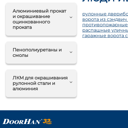
Алюминиевый прокат
рулонные двери
б
и окрашивание
ворота из сэндвич
оцинкованного
противопожарные 
проката
распашные уличны
гаражные ворота 
Пенополиуретаны и
смолы
ЛКМ для окрашивания
рулонной стали и
алюминия