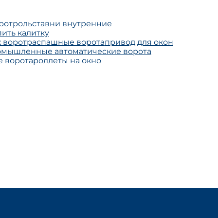
рот
рольставни внутренние
пить калитку
 ворот
распашные ворота
привод для окон
мышленные автоматические ворота
 ворота
роллеты на окно