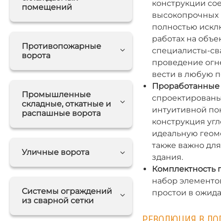
конструкции со
помещений
высокопрочных 
полностью искл
работах на объе
Противопожарные
специалисты-св
ворота
проведение огне
вести в любую п
Проработанные 
Промышленные
спроектированы
складные, откатные и
интуитивной по
распашные ворота
конструкция уг
идеальную геом
также важно дл
Уличные ворота
здания.
Комплектность п
набор элементов
Системы ограждений
простои в ожид
из сварной сетки
РЕВОЛЮЦИЯ В ЛО