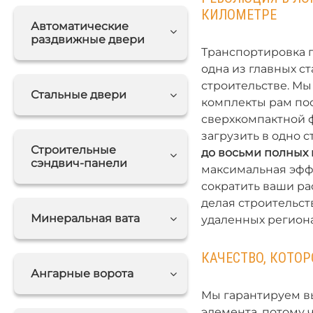
КИЛОМЕТРЕ
Автоматические
раздвижные двери
Транспортировка 
одна из главных с
строительстве. Мы
Стальные двери
комплекты рам по
сверхкомпактной ф
загрузить в одно 
Строительные
до восьми полных 
сэндвич-панели
максимальная эфф
сократить ваши рас
делая строительст
Минеральная вата
удаленных региона
КАЧЕСТВО, КОТО
Ангарные ворота
Мы гарантируем в
элемента, потому 