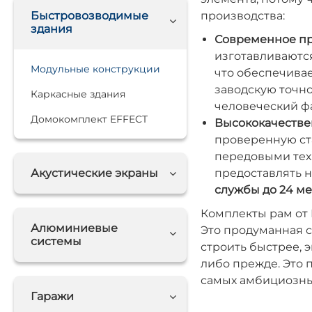
Быстровозводимые
производства:
здания
Современное пр
изготавливаютс
Модульные конструкции
что обеспечива
заводскую точно
Каркасные здания
человеческий фа
Домокомплект EFFECT
Высококачестве
проверенную ста
передовыми тех
Акустические экраны
предоставлять 
службы до 24 м
Комплекты рам от 
Алюминиевые
Это продуманная с
системы
строить быстрее, 
либо прежде. Это 
самых амбициозны
Гаражи