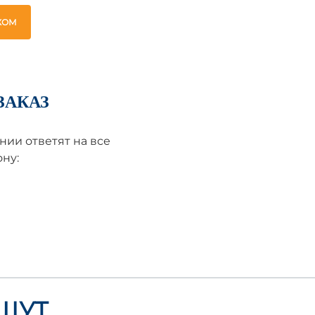
ЖОМ
ЗАКАЗ
ии ответят на все
ну:
ЩУТ