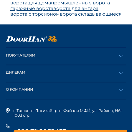
ворота для дома
промышленные ворота
гаражные ворота
ворота для ангара
ворота с торсионом
ворота складывающиеся
ПОКУПАТЕЛЯМ
Оформить заказ
ДИЛЕРАМ
Каталог
Стать дилером
Найти дилера
О КОМПАНИИ
Вход в ЛК
История компании
г. Ташкент, Янгихаёт р-н, Файзли МФЙ, ул. Райхон, Н6-
1003 стр.
+998(71)2052433