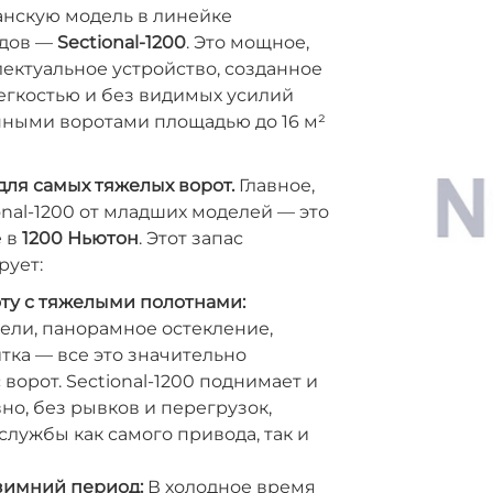
анскую модель в линейке
одов —
Sectional-1200
. Это мощное,
ектуальное устройство, созданное
легкостью и без видимых усилий
нными воротами площадью до 16 м²
ля самых тяжелых ворот.
Главное,
onal-1200 от младших моделей — это
е в
1200 Ньютон
. Этот запас
рует:
ту с тяжелыми полотнами:
ели, панорамное остекление,
тка — все это значительно
ворот. Sectional-1200 поднимает и
вно, без рывков и перегрузок,
службы как самого привода, так и
зимний период:
В холодное время