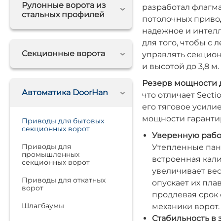
Рулонные ворота из
разработал флагм
стальных профилей
потолочных прив
надежное и интелл
для того, чтобы с 
Секционные ворота
управлять секцио
и высотой до 3,8 м.
Резерв мощности д
Автоматика DoorHan
что отличает Secti
его тяговое усили
мощности гаранти
Приводы для бытовых
секционных ворот
Уверенную рабо
Приводы для
Утепленные пан
промышленных
встроенная кали
секционных ворот
увеличивает вес 
Приводы для откатных
опускает их пла
ворот
продлевая срок 
Шлагбаумы
механики ворот.
Стабильность в 