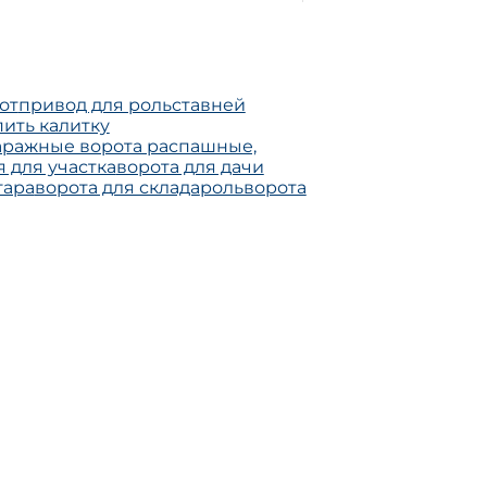
от
привод для рольставней
пить калитку
аражные ворота распашные,
 для участка
ворота для дачи
гара
ворота для склада
рольворота