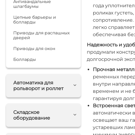
Антивандальные
года уплотнител
шлагбаумы
роликах густеть
Цепные барьеры и
сопротивление. 
болларды
легко справляет
Приводы для распашных
обеспечивая без
дверей
Надежность и удоб
Приводы для окон
продумали констр
долгосрочной эксп
Болларды
Прочная металл
ременных переда
Автоматика для
внутри направля
рольворот и роллет
временем и не 
гарантируя долг
Встроенная све
Складское
автоматически 
оборудование
освещает ваш г
устаревших лам
минимум энерги