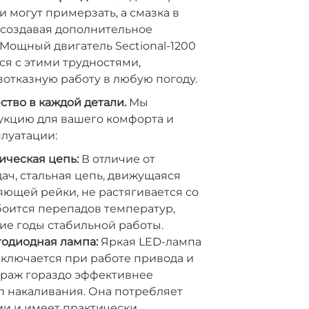
и могут примерзать, а смазка в
, создавая дополнительное
Мощный двигатель Sectional-1200
ся с этими трудностями,
отказную работу в любую погоду.
ство в каждой детали.
Мы
укцию для вашего комфорта и
луатации:
ическая цепь:
В отличие от
ч, стальная цепь, движущаяся
ющей рейки, не растягивается со
боится перепадов температур,
ие годы стабильной работы.
тодиодная лампа:
Яркая LED-лампа
включается при работе привода и
араж гораздо эффективнее
п накаливания. Она потребляет
и и имеет практически