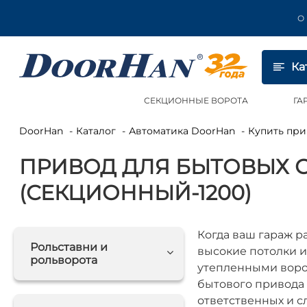
О
Ка
СЕКЦИОННЫЕ ВОРОТА
ГА
DoorHan
Каталог
Автоматика DoorHan
Купить пр
ПРИВОД ДЛЯ БЫТОВЫХ С
(СЕКЦИОННЫЙ-1200)
Когда ваш гараж р
Рольставни и
высокие потолки 
рольворота
утепленными ворот
бытового привода 
ответственных и с