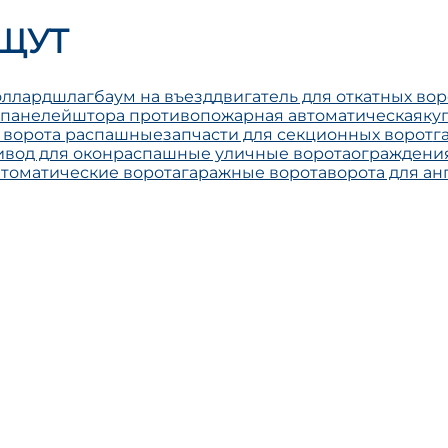
ЩУТ
оллард
шлагбаум на въезд
двигатель для откатных вор
 панелей
штора противопожарная автоматическая
ку
 ворота распашные
запчасти для секционных ворот
г
вод для окон
распашные уличные ворота
ограждения
томатические ворота
гаражные ворота
ворота для ан