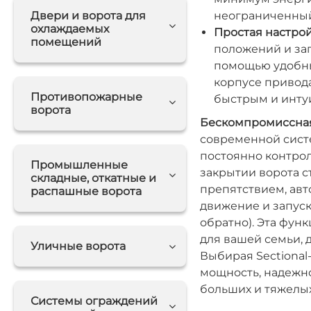
Двери и ворота для
неограниченный
охлаждаемых
Простая настрой
помещений
положений и зап
помощью удобны
корпусе привода
Противопожарные
быстрым и инту
ворота
Бескомпромиссная
современной сист
постоянно контрол
Промышленные
закрытии ворота 
складные, откатные и
препятствием, авт
распашные ворота
движение и запуск
обратно). Эта фун
для вашей семьи, 
Уличные ворота
Выбирая Sectional
мощность, надежно
больших и тяжелых
Системы ограждений