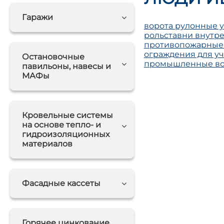
Гаражи
ворота рулонные 
рольставни внутр
противопожарные 
ограждения для уч
Остановочные
промышленные во
павильоны, навесы и
МАФы
Кровельные системы
на основе тепло- и
гидроизоляционных
материалов
Фасадные кассеты
Горячее цинкование