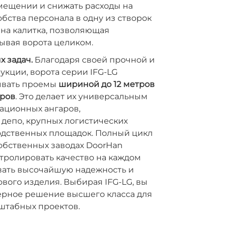
мещении и снижать расходы на
обства персонала в одну из створок
на калитка, позволяющая
рывая ворота целиком.
 задач.
Благодаря своей прочной и
укции, ворота серии IFG-LG
ывать проемы
шириной до 12 метров
тров
. Это делает их универсальным
ационных ангаров,
депо, крупных логистических
одственных площадок. Полный цикл
обственных заводах DoorHan
тролировать качество на каждом
вать высочайшую надежность и
ового изделия. Выбирая IFG-LG, вы
рное решение высшего класса для
штабных проектов.