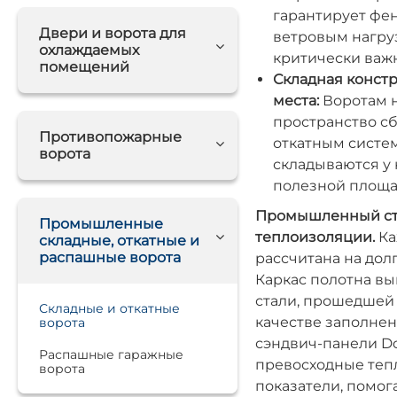
гарантирует фе
Двери и ворота для
ветровым нагруз
охлаждаемых
критически важн
помещений
Складная конст
места:
Воротам н
пространство сб
Противопожарные
откатным систе
ворота
складываются у
полезной площа
Промышленный ста
Промышленные
теплоизоляции.
Ка
складные, откатные и
распашные ворота
рассчитана на дол
Каркас полотна в
стали, прошедше
Складные и откатные
качестве заполне
ворота
сэндвич-панели D
Распашные гаражные
превосходные теп
ворота
показатели, помо