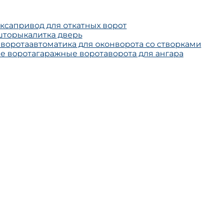
кса
привод для откатных ворот
шторы
калитка дверь
ворота
автоматика для окон
ворота со створками
е ворота
гаражные ворота
ворота для ангара