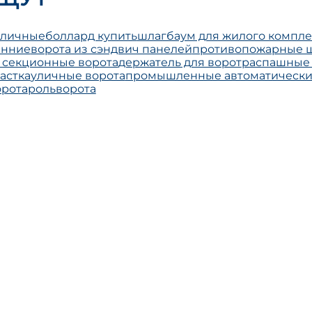
уличные
боллард купить
шлагбаум для жилого компле
енние
ворота из сэндвич панелей
противопожарные 
секционные ворота
держатель для ворот
распашные 
астка
уличные ворота
промышленные автоматически
рота
рольворота