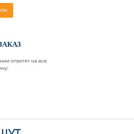
ЖОМ
ЗАКАЗ
ии ответят на все
ну:
ЩУТ