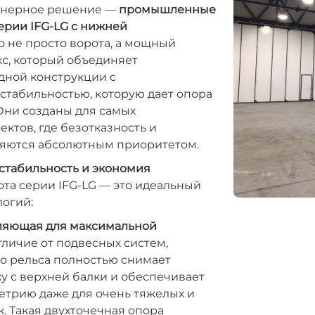
енерное решение —
промышленные
ерии IFG-LG с нижней
то не просто ворота, а мощный
с, который объединяет
дной конструкции с
стабильностью, которую дает опора
Они созданы для самых
ектов, где безотказность и
ляются абсолютным приоритетом.
стабильность и экономия
та серии IFG-LG — это идеальный
логий:
ляющая для максимальной
тличие от подвесных систем,
о рельса полностью снимает
у с верхней балки и обеспечивает
етрию даже для очень тяжелых и
. Такая двухточечная опора