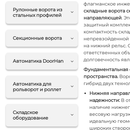
флагманское инж
Рулонные ворота из
складные ворота с
стальных профилей
направляющей
. Э
защитный комплек
компактность скла
Секционные ворота
непревзойденной 
на нижний рельс. 
ответственных объ
долговечность яв
Автоматика DoorHan
Фундаментальная 
пространства.
Воро
гибрид двух техно
Автоматика для
рольворот и роллет
Нижняя направ
надежности:
В о
наличие нижнег
Складское
весовую нагрузк
оборудование
идеальную геом
широких створок