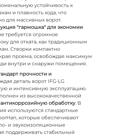
номенальную устойчивость к
кам и плавность хода, что
о для массивных ворот.
рукция "гармошка" для экономии
е требуется огромное
оку для отката, как традиционным
мам. Створки компактно
 края проема, освобождая максимум
ди внутри и снаружи помещения.
ндарт прочности и
ждая деталь ворот IFG-LG
гую и интенсивную эксплуатацию.
ыполнен из высококачественной
й
антикоррозийную обработку
. В
ния используются стандартные
oorHan, которые обеспечивают
ло- и звукоизоляционные
гая поддерживать стабильный