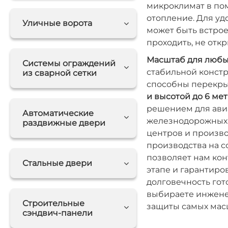
микроклимат в по
отопление. Для уд
Уличные ворота
может быть встрое
проходить, не отк
Масштаб для любых
Системы ограждений
стабильной констр
из сварной сетки
способны перекр
и высотой до 6 ме
решением для ави
Автоматические
железнодорожных 
раздвижные двери
центров и произв
производства на с
позволяет нам кон
Стальные двери
этапе и гарантиро
долговечность гот
выбираете инжене
Строительные
защиты самых мас
сэндвич-панели