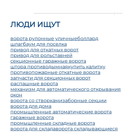
ЛЮДИ ИЩУТ
ворота рулонные уличные
боллард
шлагбаум для поселка
привод для откатных ворот
привод для рольставней
секционные гаражные ворота
штора противодымная
купить калитку
противопожарные откатные ворота
запчасти для секционных ворот
распашные ворота
механизм для автоматического открывания
окон
ворота со створками
заборные секции
ворота для дома
промышленные автоматические ворота
гаражные ворота
промышленные складные ворота
ворота для склада
ворота складывающиеся