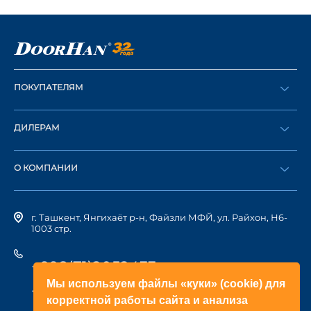
ПОКУПАТЕЛЯМ
Оформить заказ
ДИЛЕРАМ
Каталог
Стать дилером
Найти дилера
О КОМПАНИИ
Вход в ЛК
История компании
г. Ташкент, Янгихаёт р-н, Файзли МФЙ, ул. Райхон, Н6-
1003 стр.
+998(71)2052433
Мы используем файлы «куки» (cookie) для
+998(71)2052422
корректной работы сайта и анализа