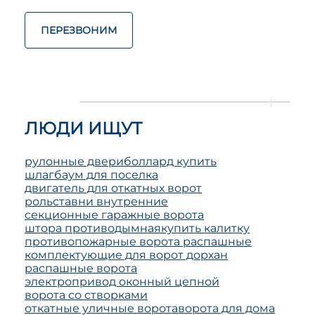
ПЕРЕЗВОНИМ
ЛЮДИ ИЩУТ
рулонные двери
боллард купить
шлагбаум для поселка
двигатель для откатных ворот
рольставни внутренние
секционные гаражные ворота
штора противодымная
купить калитку
противопожарные ворота распашные
комплектующие для ворот дорхан
распашные ворота
электропривод оконный цепной
ворота со створками
откатные уличные ворота
ворота для дома