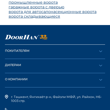
промышленные ворота
гаражные ворота с дверью
ворота для автосалона
секционные ворота
ворота складывающиеся
ПОКУПАТЕЛЯМ
Оформить заказ
ДИЛЕРАМ
Каталог
Стать дилером
Найти дилера
О КОМПАНИИ
Вход в ЛК
История компании
г. Ташкент, Янгихаёт р-н, Файзли МФЙ, ул. Райхон, Н6-
1003 стр.