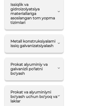
Issiqlik va
gidroizolyatsiya
materiallariga
asoslangan tom yopma
tizimlari
Metall konstruksiyalarni
issiq galvanizatsiyalash
Prokat alyuminiy va
galvanizli po'latni
bo'yash
Prokat va alyuminiyni
bo'yash uchun bo'yoq va
laklar