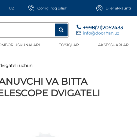
UZ
Qo‘ng‘iroq qilish
Diler akkaunti
+998(71)2052433
info@doorhan.uz
OMBOR USKUNALARI
TO'SIQLAR
AKSESSUARLAR
 dvigateli uchun
LANUVCHI VA BITTA
ELESCOPE DVIGATELI