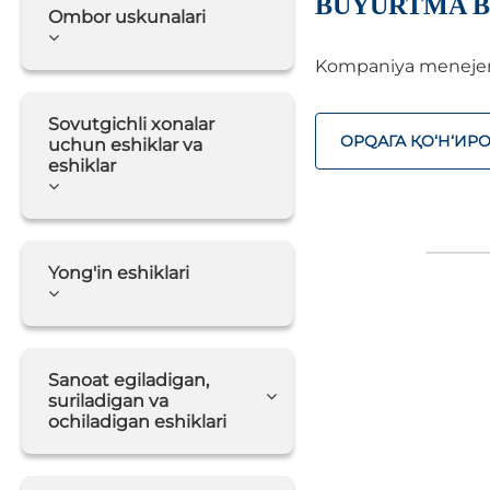
BUYURTMA B
Ombor uskunalari
Kompaniya menejerlar
Sovutgichli xonalar
ОРQАГА ҚO‘Н‘ИР
uchun eshiklar va
eshiklar
Yong'in eshiklari
Sanoat egiladigan,
suriladigan va
ochiladigan eshiklari