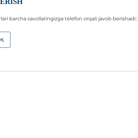
ERISH
i barcha savollaringizga telefon orqali javob berishadi::
ОҚ