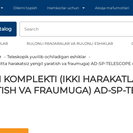
Dilerni topish
Hamkorlar uchun
Aloqa ma'lumotlari
talog
JLAR
RULONLI PANJARALAR VA RULONLI ESHIKLAR
r
Teleskopik yuvilib ochiladigan eshiklar
a bitta harakatsiz yengil yaratish va fraumuga) AD-SP-TELESCOPE
I KOMPLEKTI (IKKI HARAKAT
TISH VA FRAUMUGA) AD-SP-T