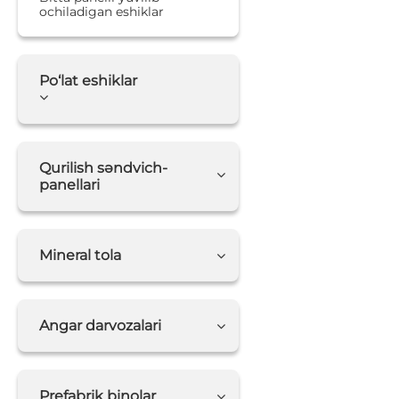
ochiladigan eshiklar
Po‘lat eshiklar
Qurilish səndvich-
panellari
Mineral tola
Angar darvozalari
Prefabrik binolar