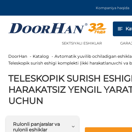
Kompaniya haqida
Ka
SEKTSIYALI ESHIKLAR
GARA
DoorHan
Katalog
Avtomatik yuvilib ochiladigan eshikla
Teleskopik surish eshigi komplekti (ikki harakatlanuvchi v
TELESKOPIK SURISH ESHIG
HARAKATSIZ YENGIL YARA
UCHUN
Rulonli panjaralar va
rulonli eshiklar