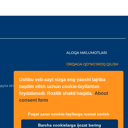
ALOQA MA'LUMOTLARI
ORQAGA QO‘NG‘IROQ QILISH
+998(71)2052433
Ushbu veb-sayt sizga eng yaxshi tajriba
+998(71)2052422
ayta ishlash bo‘yicha kelishuv
taqdim etish uchun cookie-fayllardan
foydalanadi. Rozilik shakli haqida.
About
O‘zbekiston
consent form
Shahar: Toshkent, Yangihayot
tuman, Fayzli MFY, Raihon
ko‘chasi, N6-1003 qurilish
Faqat zarur cookie-fayllarga ruxsat berish
Barcha cookielarga ijozat bering