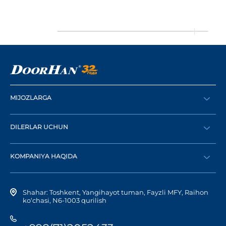
MIJOZLARGA
Buyurtma berish
DILERLAR UCHUN
Katalog
Diler bo‘lish
Dilerni topish
KOMPANIYA HAQIDA
Shaxsiy kabinetga kirish
Kompaniya tarixi
Shahar: Toshkent, Yangihayot tuman, Fayzli MFY, Raihon
ko‘chasi, N6-1003 qurilish