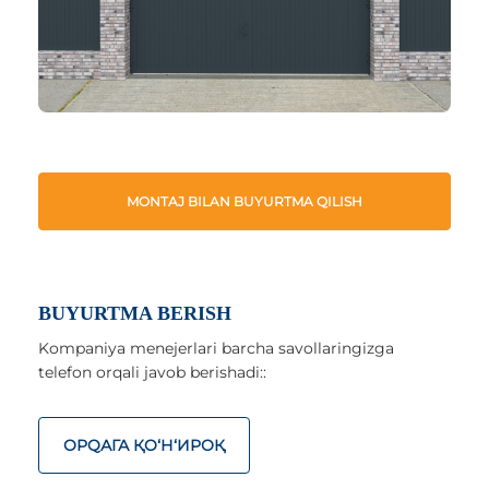
MONTAJ BILAN BUYURTMA QILISH
BUYURTMA BERISH
Kompaniya menejerlari barcha savollaringizga
telefon orqali javob berishadi::
ОРQАГА ҚO‘Н‘ИРОҚ