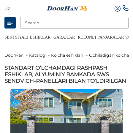
UZ
SEKTSIYALI ESHIKLAR
GARAJLAR
RULONLI PANJARALAR VA 
DoorHan
Katalog
Ko'cha eshiklari
Ochiladigan ko'cha e
STANDART O‘LCHAMDAGI RASHPASH
ESHIKLAR, ALYUMINIY RAMKADA SWS
SENDVICH-PANELLARI BILAN TO‘LDIRILGAN