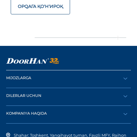
ОРQАГА ҚO‘Н‘ИРОҚ
MIJOZLARGA
Buyurtma berish
DILERLAR UCHUN
Katalog
Diler bo‘lish
Dilerni topish
KOMPANIYA HAQIDA
Shaxsiy kabinetga kirish
Kompaniya tarixi
Shahar: Toshkent, Yangihayot tuman, Fayzli MFY, Raihon