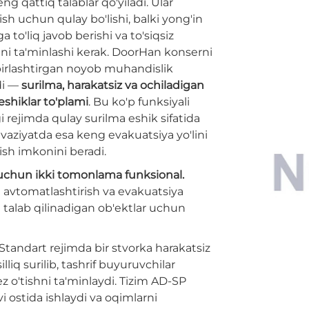
eng qattiq talablar qo'yiladi. Ular
ish uchun qulay bo'lishi, balki yong'in
a to'liq javob berishi va to'siqsiz
ini ta'minlashi kerak. DoorHan konserni
 birlashtirgan noyob muhandislik
di —
surilma, harakatsiz va ochiladigan
eshiklar to'plami
. Bu ko'p funksiyali
i rejimda qulay surilma eshik sifatida
 vaziyatda esa keng evakuatsiya yo'lini
ish imkonini beradi.
 uchun ikki tomonlama funksional.
avtomatlashtirish va evakuatsiya
ish talab qilinadigan ob'ektlar uchun
Standart rejimda bir stvorka harakatsiz
lliq surilib, tashrif buyuruvchilar
z o'tishni ta'minlaydi. Tizim AD-SP
i ostida ishlaydi va oqimlarni