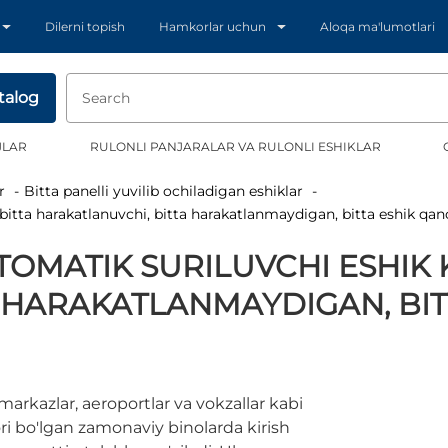
Dilerni topish
Hamkorlar uchun
Aloqa ma'lumotlari
talog
JLAR
RULONLI PANJARALAR VA RULONLI ESHIKLAR
r
Bitta panelli yuvilib ochiladigan eshiklar
bitta harakatlanuvchi, bitta harakatlanmaydigan, bitta eshik qa
OMATIK SURILUVCHI ESHIK 
 HARAKATLANMAYDIGAN, BIT
arkazlar, aeroportlar va vokzallar kabi
i bo'lgan zamonaviy binolarda kirish