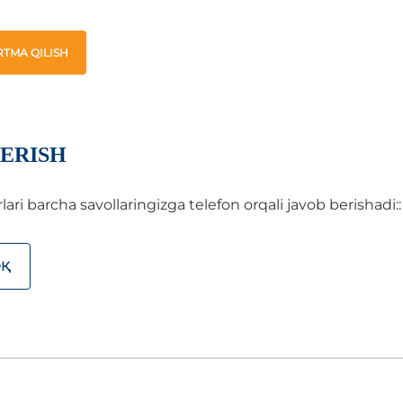
TMA QILISH
ERISH
i barcha savollaringizga telefon orqali javob berishadi::
ОҚ