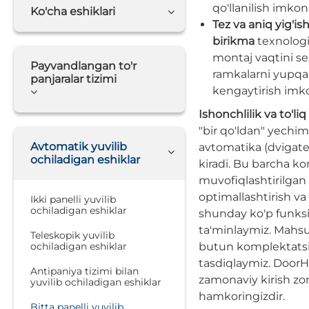
qo'llanilish imkoni
Ko'cha eshiklari
Tez va aniq yig'ish
birikma
texnologi
montaj vaqtini sez
Payvandlangan to'r
ramkalarni yupqa
panjaralar tizimi
kengaytirish imko
Ishonchlilik va to'li
"bir qo'ldan" yechim
Avtomatik yuvilib
avtomatika (dvigatel,
ochiladigan eshiklar
kiradi. Bu barcha k
muvofiqlashtirilgan 
optimallashtirish va 
Ikki panelli yuvilib
ochiladigan eshiklar
shunday ko'p funksi
ta'minlaymiz. Mahsu
Teleskopik yuvilib
ochiladigan eshiklar
butun komplektats
tasdiqlaymiz. DoorH
Antipaniya tizimi bilan
zamonaviy kirish zon
yuvilib ochiladigan eshiklar
hamkoringizdir.
Bitta panelli yuvilib