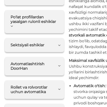
eshiklariga alohida, 
nafaqat kundalik o't
xavfsizligi normalarig
Po'lat profillardan
evakuatsiya chiqish
yasalgan rulonli eshiklar
ushbu ikki vazifani
yechimini taklif eta
stvorkali avtomatik 
tizim bo'lib, odatdag
Sektsiyali eshiklar
ishlaydi, favqulodda
bir zumda tashkil et
Maksimal xavfsizlik
Avtomatlashtirish
Ushbu konstruksiya 
DoorHan
yo'llarini birlashtir
ideal yechimdir:
Avtomatik o'tish:
Rollet va rolvorotlar
stvorka orqasiga si
uchun avtomatika
uchun qulay va te
privodi boshqaruv