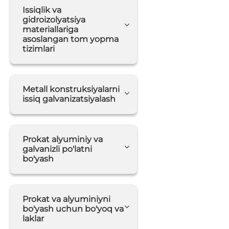
Issiqlik va
gidroizolyatsiya
materiallariga
asoslangan tom yopma
tizimlari
Metall konstruksiyalarni
issiq galvanizatsiyalash
Prokat alyuminiy va
galvanizli po'latni
bo'yash
Prokat va alyuminiyni
bo'yash uchun bo'yoq va
laklar