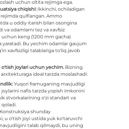
zlash uchun oltita rejimga ega.
uatsiya chiqishi:
Ikkinchi, ochiladigan
i rejimda qulflangan. Ammo
tda u oddiy itarish bilan osongina
i va odamlarni tez va xavfsiz
sh uchun keng (1200 mm gacha)
da yaratadi. Bu yechim odamlar gavjum
n xavfsizligi talablariga to'liq javob
o'tish joylari uchun yechim.
Bizning
arxitekturaga ideal tarzda moslashadi:
ndlik:
Yuqori framuganing mavjudligi
 joylarini nafis tarzda yopish imkonini
k stvorkalarining o'zi standart va
 qoladi.
Konstruksiya shunday
i, u o'tish joyi ustida yuk ko'taruvchi
 mavjudligini talab qilmaydi, bu uning