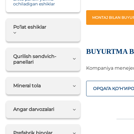
ochiladigan eshiklar
MONTAJ BILAN BUYUR
Po‘lat eshiklar
BUYURTMA B
Qurilish səndvich-
panellari
Kompaniya menejerlar
Mineral tola
ОРQАГА ҚO‘Н‘ИР
Angar darvozalari
Prefabrik binolar