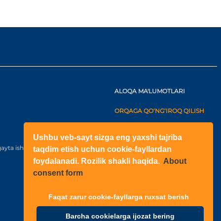
ALOQA MA'LUMOTLARI
ORQAGA QO‘NG‘IROQ QILISH
+998(71)2052433
Ushbu veb-sayt sizga eng yaxshi tajriba
+998(71)2052422
ayta ishlash bo‘yicha kelishuv
taqdim etish uchun cookie-fayllardan
foydalanadi. Rozilik shakli haqida.
About
O‘zbekiston
consent form
Shahar: Toshkent, Yangihayot
tuman, Fayzli MFY, Raihon
ko‘chasi, N6-1003 qurilish
Faqat zarur cookie-fayllarga ruxsat berish
Barcha cookielarga ijozat bering