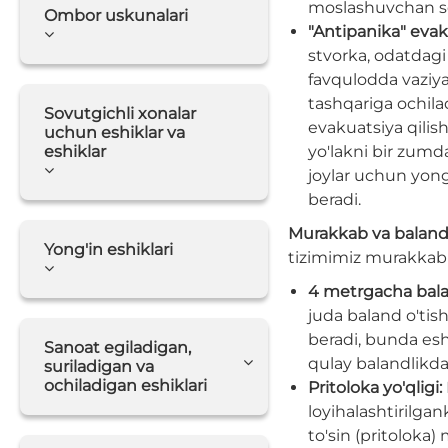
moslashuvchan so
Ombor uskunalari
"Antipanika" evak
stvorka, odatdag
favqulodda vaziya
tashqariga ochilad
Sovutgichli xonalar
evakuatsiya qili
uchun eshiklar va
eshiklar
yo'lakni bir zum
joylar uchun yong'i
beradi.
Murakkab va baland 
Yong'in eshiklari
tizimimiz murakkab 
4 metrgacha bala
juda baland o'tish
beradi, bunda eshi
Sanoat egiladigan,
qulay balandlikda
suriladigan va
ochiladigan eshiklari
Pritoloka yo'qligi:
loyihalashtirilgank
to'sin (pritoloka)