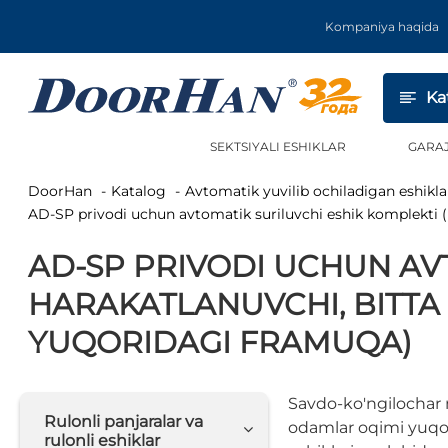
Kompaniya haqida
Ka
SEKTSIYALI ESHIKLAR
GARA
DoorHan
Katalog
Avtomatik yuvilib ochiladigan eshikla
AD-SP privodi uchun avtomatik suriluvchi eshik komplekti (
AD-SP PRIVODI UCHUN AVT
HARAKATLANUVCHI, BITTA
YUQORIDAGI FRAMUQA)
Savdo-ko'ngilochar m
Rulonli panjaralar va
odamlar oqimi yuqor
rulonli eshiklar