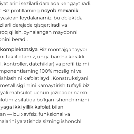
yatlarini sezilarli darajada kengaytiradi.
:
Biz profillarning
noyob mexanik
yasidan foydalanamiz, bu ob'ektda
ilarli darajada qisqartiradi va
roq qilish, oynalangan maydonni
nini beradi.
q komplektatsiya.
Biz montajga tayyor
ni taklif etamiz, unga barcha kerakli
 kontroller, datchiklar) va profil tizimi
omponentlarning 100% mosligini va
ishlashini kafolatlaydi. Konstruksiyani
metall sig'imini kamaytirish tufayli biz
yali mahsulot uchun jozibador narxni
lotimiz sifatiga bo'lgan ishonchimizni
iyaga
ikki yillik kafolat
bilan
an — bu xavfsiz, funksional va
alarini yaratishda sizning ishonchli