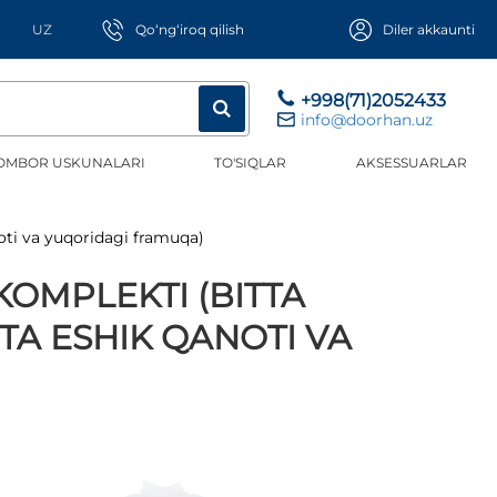
UZ
Qo‘ng‘iroq qilish
Diler akkaunti
+998(71)2052433
info@doorhan.uz
OMBOR USKUNALARI
TO'SIQLAR
AKSESSUARLAR
noti va yuqoridagi framuqa)
KOMPLEKTI (BITTA
TA ESHIK QANOTI VA