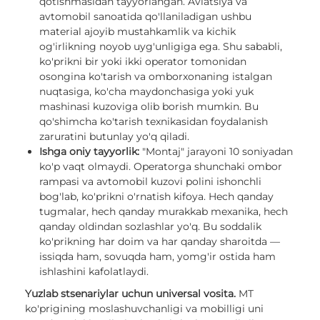
qotishmasidan tayyorlangan. Aviatsiya va
avtomobil sanoatida qo'llaniladigan ushbu
material ajoyib mustahkamlik va kichik
og'irlikning noyob uyg'unligiga ega. Shu sababli,
ko'prikni bir yoki ikki operator tomonidan
osongina ko'tarish va omborxonaning istalgan
nuqtasiga, ko'cha maydonchasiga yoki yuk
mashinasi kuzoviga olib borish mumkin. Bu
qo'shimcha ko'tarish texnikasidan foydalanish
zaruratini butunlay yo'q qiladi.
Ishga oniy tayyorlik:
"Montaj" jarayoni 10 soniyadan
ko'p vaqt olmaydi. Operatorga shunchaki ombor
rampasi va avtomobil kuzovi polini ishonchli
bog'lab, ko'prikni o'rnatish kifoya. Hech qanday
tugmalar, hech qanday murakkab mexanika, hech
qanday oldindan sozlashlar yo'q. Bu soddalik
ko'prikning har doim va har qanday sharoitda —
issiqda ham, sovuqda ham, yomg'ir ostida ham
ishlashini kafolatlaydi.
Yuzlab stsenariylar uchun universal vosita.
MT
ko'prigining moslashuvchanligi va mobilligi uni