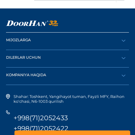
MIJOZLARGA
Buyurtma berish
DILERLAR UCHUN
Katalog
Diler bo‘lish
Dilerni topish
KOMPANIYA HAQIDA
Shaxsiy kabinetga kirish
Kompaniya tarixi
Shahar: Toshkent, Yangihayot tuman, Fayzli MFY, Raihon
ko‘chasi, N6-1003 qurilish
+998(71)2052433
+998(71)2052422