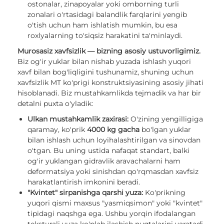
ostonalar, zinapoyalar yoki omborning turli
zonalari o'rtasidagi balandlik farqlarini yengib
o'tish uchun ham ishlatish mumkin, bu esa
roxlyalarning to'siqsiz harakatini ta'minlaydi.
Murosasiz xavfsizlik — bizning asosiy ustuvorligimiz.
Biz og'ir yuklar bilan nishab yuzada ishlash yuqori
xavf bilan bog'liqligini tushunamiz, shuning uchun
xavfsizlik MT ko'prigi konstruktsiyasining asosiy jihati
hisoblanadi. Biz mustahkamlikda tejmadik va har bir
detalni puxta o'yladik:
Ulkan mustahkamlik zaxirasi:
O'zining yengilligiga
qaramay, ko'prik
4000 kg gacha
bo'lgan yuklar
bilan ishlash uchun loyihalashtirilgan va sinovdan
o'tgan. Bu uning ustida nafaqat standart, balki
og'ir yuklangan gidravlik aravachalarni ham
deformatsiya yoki sinishdan qo'rqmasdan xavfsiz
harakatlantirish imkonini beradi.
"Kvintet" sirpanishga qarshi yuza:
Ko'prikning
yuqori qismi maxsus "yasmiqsimon" yoki "kvintet"
tipidagi naqshga ega. Ushbu yorqin ifodalangan