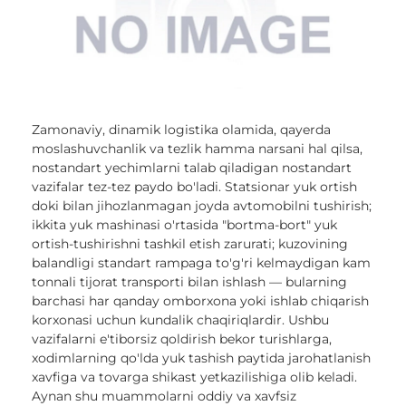
Zamonaviy, dinamik logistika olamida, qayerda
moslashuvchanlik va tezlik hamma narsani hal qilsa,
nostandart yechimlarni talab qiladigan nostandart
vazifalar tez-tez paydo bo'ladi. Statsionar yuk ortish
doki bilan jihozlanmagan joyda avtomobilni tushirish;
ikkita yuk mashinasi o'rtasida "bortma-bort" yuk
ortish-tushirishni tashkil etish zarurati; kuzovining
balandligi standart rampaga to'g'ri kelmaydigan kam
tonnali tijorat transporti bilan ishlash — bularning
barchasi har qanday omborxona yoki ishlab chiqarish
korxonasi uchun kundalik chaqiriqlardir. Ushbu
vazifalarni e'tiborsiz qoldirish bekor turishlarga,
xodimlarning qo'lda yuk tashish paytida jarohatlanish
xavfiga va tovarga shikast yetkazilishiga olib keladi.
Aynan shu muammolarni oddiy va xavfsiz