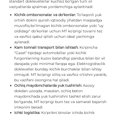
standart doklevellerlar kuchsiz bo'lgan turli xil
vaziyatlarda ajralmas yordamchiga aylantiradi:
Kichik omborxonalar va do'konlar:
To'laqonli yuk
ortish dokini qurish iqtisodiy jihatdan maqsadga
muvofiq bo'lmagan kichik omborxonalar yoki "uy
oldidagi" do'konlar uchun MT ko'prigi tovarni tez
va xavfsiz qabul qilish uchun ideal yechimga
aylanadi.
Kam tonnali transport bilan ishlash:
Ko'pincha
"Gazel" tipidagi avtomobillar yoki kichik
furgonlarning kuzov balandligi pandus bilan bir xil
darajada yoki minimal farqqa ega. Elektrogidravlik
dokleveller bunday kichik burchaklar bilan ishlay
olmaydi. MT ko'prigi silliq va xavfsiz o'tishni yaratib,
bu vazifani osongina hal qiladi.
Ochiq maydonchalarda yuk tushirish:
Asosiy
dokdan uzoqda, masalan, ochiq beton
maydonchada yuk tushirishni tashkil etish zarur
bo'lganda, MT ko'prigi buni tez va samarali bajarish
imkonini beradi.
Ichki logistika:
Ko'prikni binolar ichida kichik