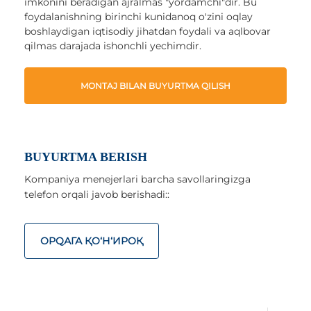
imkonini beradigan ajralmas "yordamchi"dir. Bu
foydalanishning birinchi kunidanoq o'zini oqlay
boshlaydigan iqtisodiy jihatdan foydali va aqlbovar
qilmas darajada ishonchli yechimdir.
MONTAJ BILAN BUYURTMA QILISH
BUYURTMA BERISH
Kompaniya menejerlari barcha savollaringizga
telefon orqali javob berishadi::
ОРQАГА ҚO‘Н‘ИРОҚ