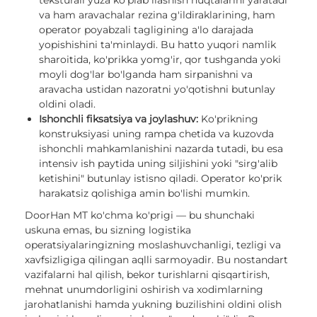
teksturali yuza ko'plab ilashish nuqtalarini yaratadi
va ham aravachalar rezina g'ildiraklarining, ham
operator poyabzali tagligining a'lo darajada
yopishishini ta'minlaydi. Bu hatto yuqori namlik
sharoitida, ko'prikka yomg'ir, qor tushganda yoki
moyli dog'lar bo'lganda ham sirpanishni va
aravacha ustidan nazoratni yo'qotishni butunlay
oldini oladi.
Ishonchli fiksatsiya va joylashuv:
Ko'prikning
konstruksiyasi uning rampa chetida va kuzovda
ishonchli mahkamlanishini nazarda tutadi, bu esa
intensiv ish paytida uning siljishini yoki "sirg'alib
ketishini" butunlay istisno qiladi. Operator ko'prik
harakatsiz qolishiga amin bo'lishi mumkin.
DoorHan MT ko'chma ko'prigi — bu shunchaki
uskuna emas, bu sizning logistika
operatsiyalaringizning moslashuvchanligi, tezligi va
xavfsizligiga qilingan aqlli sarmoyadir. Bu nostandart
vazifalarni hal qilish, bekor turishlarni qisqartirish,
mehnat unumdorligini oshirish va xodimlarning
jarohatlanishi hamda yukning buzilishini oldini olish