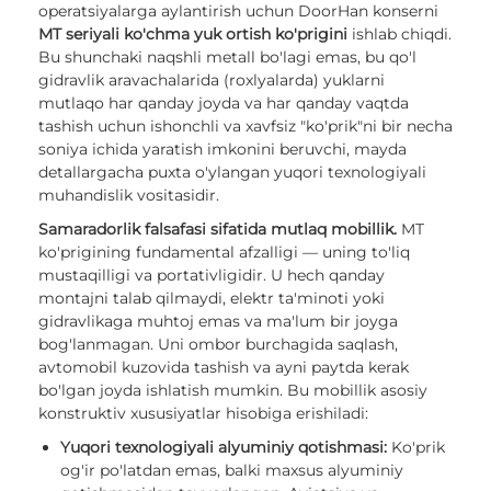
operatsiyalarga aylantirish uchun DoorHan konserni
MT seriyali ko'chma yuk ortish ko'prigini
ishlab chiqdi.
Bu shunchaki naqshli metall bo'lagi emas, bu qo'l
gidravlik aravachalarida (roxlyalarda) yuklarni
mutlaqo har qanday joyda va har qanday vaqtda
tashish uchun ishonchli va xavfsiz "ko'prik"ni bir necha
soniya ichida yaratish imkonini beruvchi, mayda
detallargacha puxta o'ylangan yuqori texnologiyali
muhandislik vositasidir.
Samaradorlik falsafasi sifatida mutlaq mobillik.
MT
ko'prigining fundamental afzalligi — uning to'liq
mustaqilligi va portativligidir. U hech qanday
montajni talab qilmaydi, elektr ta'minoti yoki
gidravlikaga muhtoj emas va ma'lum bir joyga
bog'lanmagan. Uni ombor burchagida saqlash,
avtomobil kuzovida tashish va ayni paytda kerak
bo'lgan joyda ishlatish mumkin. Bu mobillik asosiy
konstruktiv xususiyatlar hisobiga erishiladi:
Yuqori texnologiyali alyuminiy qotishmasi:
Ko'prik
og'ir po'latdan emas, balki maxsus alyuminiy