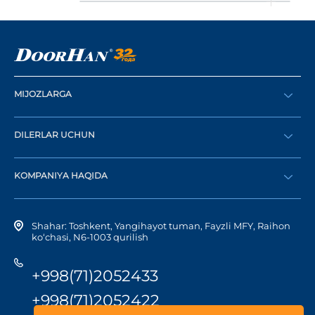
MIJOZLARGA
Buyurtma berish
DILERLAR UCHUN
Katalog
Diler bo‘lish
Dilerni topish
KOMPANIYA HAQIDA
Shaxsiy kabinetga kirish
Kompaniya tarixi
Shahar: Toshkent, Yangihayot tuman, Fayzli MFY, Raihon
ko‘chasi, N6-1003 qurilish
+998(71)2052433
+998(71)2052422