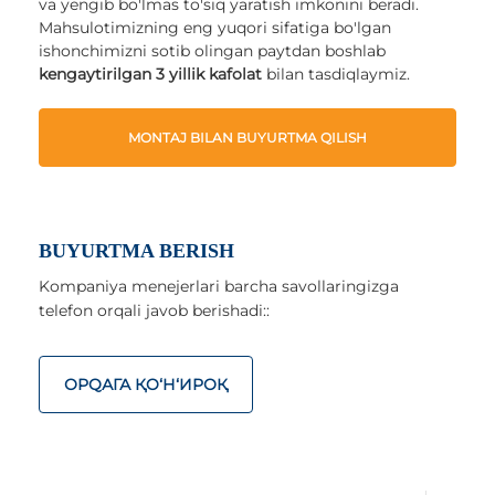
va yengib bo'lmas to'siq yaratish imkonini beradi.
Mahsulotimizning eng yuqori sifatiga bo'lgan
ishonchimizni sotib olingan paytdan boshlab
kengaytirilgan 3 yillik kafolat
bilan tasdiqlaymiz.
MONTAJ BILAN BUYURTMA QILISH
BUYURTMA BERISH
Kompaniya menejerlari barcha savollaringizga
telefon orqali javob berishadi::
ОРQАГА ҚO‘Н‘ИРОҚ