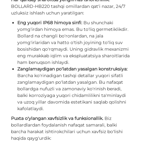
BOLLARD-HB220 tashqi omillardan qat'i nazar, 24/7
uzluksiz ishlash uchun yaratilgan:
Eng yuqori IP68 himoya sinfi:
Bu shunchaki
yomg'irdan himoya emas. Bu to'liq germetiklikdir.
Bollard na changli bo'ronlardan, na jala
yomg'irlaridan va hatto o'tish joyining to'liq suv
bosishidan qo'rqmaydi. Uning gidravlik mexanizmi
eng murakkab iqlim va ekspluatatsiya sharoitlarida
ham benuqson ishlaydi.
Zanglamaydigan po'latdan yasalgan konstruksiya:
Barcha ko'rinadigan tashqi detallar yuqori sifatli
zanglamaydigan po'latdan yasalgan. Bu nafaqat
bollardga nufuzli va zamonaviy ko'rinish beradi,
balki korroziyaga yuqori chidamlilikni ta'minlaydi
va uzoq yillar davomida estetikani saqlab qolishni
kafolatlaydi.
Puxta o'ylangan xavfsizlik va funksionallik.
Biz
bollardlardan foydalanish nafaqat samarali, balki
barcha harakat ishtirokchilari uchun xavfsiz bo'lishi
haqida qayg'urdik: