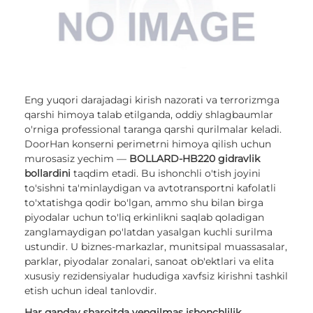
Eng yuqori darajadagi kirish nazorati va terrorizmga
qarshi himoya talab etilganda, oddiy shlagbaumlar
o'rniga professional taranga qarshi qurilmalar keladi.
DoorHan konserni perimetrni himoya qilish uchun
murosasiz yechim —
BOLLARD-HB220 gidravlik
bollardini
taqdim etadi. Bu ishonchli o'tish joyini
to'sishni ta'minlaydigan va avtotransportni kafolatli
to'xtatishga qodir bo'lgan, ammo shu bilan birga
piyodalar uchun to'liq erkinlikni saqlab qoladigan
zanglamaydigan po'latdan yasalgan kuchli surilma
ustundir. U biznes-markazlar, munitsipal muassasalar,
parklar, piyodalar zonalari, sanoat ob'ektlari va elita
xususiy rezidensiyalar hududiga xavfsiz kirishni tashkil
etish uchun ideal tanlovdir.
Har qanday sharoitda yengilmas ishonchlilik.