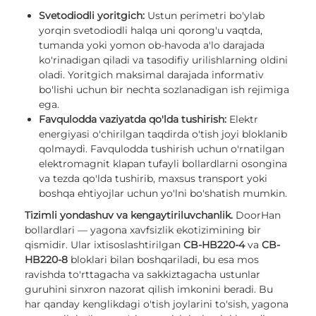
Svetodiodli yoritgich:
Ustun perimetri bo'ylab
yorqin svetodiodli halqa uni qorong'u vaqtda,
tumanda yoki yomon ob-havoda a'lo darajada
ko'rinadigan qiladi va tasodifiy urilishlarning oldini
oladi. Yoritgich maksimal darajada informativ
bo'lishi uchun bir nechta sozlanadigan ish rejimiga
ega.
Favqulodda vaziyatda qo'lda tushirish:
Elektr
energiyasi o'chirilgan taqdirda o'tish joyi bloklanib
qolmaydi. Favqulodda tushirish uchun o'rnatilgan
elektromagnit klapan tufayli bollardlarni osongina
va tezda qo'lda tushirib, maxsus transport yoki
boshqa ehtiyojlar uchun yo'lni bo'shatish mumkin.
Tizimli yondashuv va kengaytiriluvchanlik.
DoorHan
bollardlari — yagona xavfsizlik ekotizimining bir
qismidir. Ular ixtisoslashtirilgan
CB-HB220-4
va
CB-
HB220-8
bloklari bilan boshqariladi, bu esa mos
ravishda to'rttagacha va sakkiztagacha ustunlar
guruhini sinxron nazorat qilish imkonini beradi. Bu
har qanday kenglikdagi o'tish joylarini to'sish, yagona