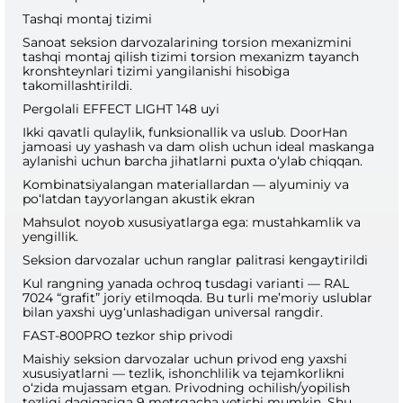
Tashqi montaj tizimi
Sanoat seksion darvozalarining torsion mexanizmini
tashqi montaj qilish tizimi torsion mexanizm tayanch
kronshteynlari tizimi yangilanishi hisobiga
takomillashtirildi.
Pergolali EFFECT LIGHT 148 uyi
Ikki qavatli qulaylik, funksionallik va uslub. DoorHan
jamoasi uy yashash va dam olish uchun ideal maskanga
aylanishi uchun barcha jihatlarni puxta o‘ylab chiqqan.
Kombinatsiyalangan materiallardan — alyuminiy va
po‘latdan tayyorlangan akustik ekran
Mahsulot noyob xususiyatlarga ega: mustahkamlik va
yengillik.
Seksion darvozalar uchun ranglar palitrasi kengaytirildi
Kul rangning yanada ochroq tusdagi varianti — RAL
7024 “grafit” joriy etilmoqda. Bu turli me’moriy uslublar
bilan yaxshi uyg‘unlashadigan universal rangdir.
FAST-800PRO tezkor ship privodi
Maishiy seksion darvozalar uchun privod eng yaxshi
xususiyatlarni — tezlik, ishonchlilik va tejamkorlikni
o‘zida mujassam etgan. Privodning ochilish/yopilish
tezligi daqiqasiga 9 metrgacha yetishi mumkin. Shu