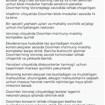
Bolalar bog‘chasi binosining tashqi va ichki devorlari
uchun blok-modullar hamda sendvich-panellar
DoorHan’ning Voronejdagi zavodida ishlab chiqarilgan.
Vladimir viloyatida DoorHan blok-modullari asosida 14
ta bino
Bir qavatli yashash uylari va mahalliy ovchilik xo‘jaligi
uchun mo‘ljallangan restoran.
Voronej viloyatida DoorHan ma’muriy-maishiy
kompleksi qurildi
Ekoderevnya hududida tez quriladigan modulli
konstruksiyalar asosida DoorHan ma’muriy-maishiy
kompleksi barpo etildi. Barcha butlovchi qismlar
DoorHan’ning Voronej zavodi tomonidan ishlab
chiqarildi va yetkazib berildi.
Yaroslavl viloyatida diskounterlar tarmog‘i uchun
taqsimlash markazi qurilishi yakunlandi
Binoning konstruksiyasi tez buziladigan va muzlatilgan
mahsulotlar, shuningdek, alkogol mahsulotlarini saqlash
uchun maxsus harorat-namlik rejimlariga rioya qilish
imkonini beradi.
DoorHan Voronej viloyatidagi bolalar lagerini
rekonstruksiya qilishda ishtirok etdi
DoorHan konserni ishlab chiqargan beshta tez