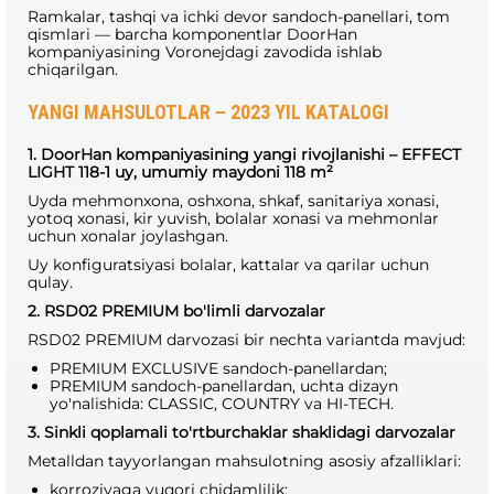
Ramkalar, tashqi va ichki devor sandoch-panellari, tom
qismlari — barcha komponentlar DoorHan
kompaniyasining Voronejdagi zavodida ishlab
chiqarilgan.
YANGI MAHSULOTLAR – 2023 YIL KATALOGI
1. DoorHan kompaniyasining yangi rivojlanishi – EFFECT
LIGHT 118-1 uy, umumiy maydoni 118 m²
Uyda mehmonxona, oshxona, shkaf, sanitariya xonasi,
yotoq xonasi, kir yuvish, bolalar xonasi va mehmonlar
uchun xonalar joylashgan.
Uy konfiguratsiyasi bolalar, kattalar va qarilar uchun
qulay.
2. RSD02 PREMIUM bo'limli darvozalar
RSD02 PREMIUM darvozasi bir nechta variantda mavjud:
PREMIUM EXCLUSIVE sandoch-panellardan;
PREMIUM sandoch-panellardan, uchta dizayn
yo'nalishida: CLASSIC, COUNTRY va HI-TECH.
3. Sinkli qoplamali to'rtburchaklar shaklidagi darvozalar
Metalldan tayyorlangan mahsulotning asosiy afzalliklari:
korroziyaga yuqori chidamlilik;