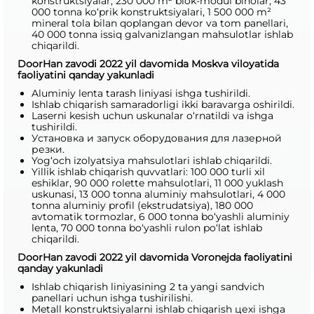
konstruktsiyalar, 230 000 m² blok-modul binolar, 43
000 tonna ko‘prik konstruktsiyalari, 1 500 000 m²
mineral tola bilan qoplangan devor va tom panellari,
40 000 tonna issiq galvanizlangan mahsulotlar ishlab
chiqarildi.
DoorHan zavodi 2022 yil davomida Moskva viloyatida
faoliyatini qanday yakunladi
Aluminiy lenta tarash liniyasi ishga tushirildi.
Ishlab chiqarish samaradorligi ikki baravarga oshirildi.
Laserni kesish uchun uskunalar o‘rnatildi va ishga
tushirildi.
Установка и запуск оборудования для лазерной
резки.
Yog‘och izolyatsiya mahsulotlari ishlab chiqarildi.
Yillik ishlab chiqarish quvvatlari: 100 000 turli xil
eshiklar, 90 000 rolette mahsulotlari, 11 000 yuklash
uskunasi, 13 000 tonna aluminiy mahsulotlari, 4 000
tonna aluminiy profil (ekstrudatsiya), 180 000
avtomatik tormozlar, 6 000 tonna bo‘yashli aluminiy
lenta, 70 000 tonna bo‘yashli rulon po‘lat ishlab
chiqarildi.
DoorHan zavodi 2022 yil davomida Voronejda faoliyatini
qanday yakunladi
Ishlab chiqarish liniyasining 2 ta yangi sandvich
panellari uchun ishga tushirilishi.
Metall konstruktsiyalarni ishlab chiqarish цехi ishga