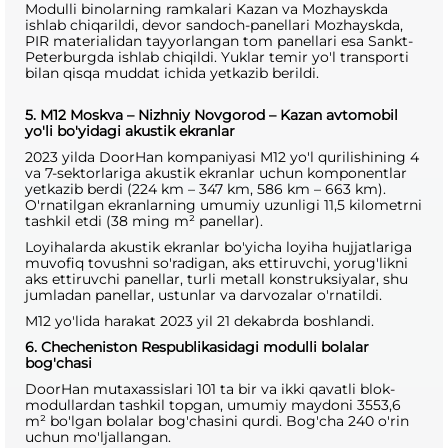
Modulli binolarning ramkalari Kazan va Mozhayskda
ishlab chiqarildi, devor sandoch-panellari Mozhayskda,
PIR materialidan tayyorlangan tom panellari esa Sankt-
Peterburgda ishlab chiqildi. Yuklar temir yo'l transporti
bilan qisqa muddat ichida yetkazib berildi.
5. M12 Moskva – Nizhniy Novgorod – Kazan avtomobil
yo'li bo'yidagi akustik ekranlar
2023 yilda DoorHan kompaniyasi M12 yo'l qurilishining 4
va 7-sektorlariga akustik ekranlar uchun komponentlar
yetkazib berdi (224 km – 347 km, 586 km – 663 km).
O'rnatilgan ekranlarning umumiy uzunligi 11,5 kilometrni
tashkil etdi (38 ming m² panellar).
Loyihalarda akustik ekranlar bo'yicha loyiha hujjatlariga
muvofiq tovushni so'radigan, aks ettiruvchi, yorug'likni
aks ettiruvchi panellar, turli metall konstruksiyalar, shu
jumladan panellar, ustunlar va darvozalar o'rnatildi.
M12 yo'lida harakat 2023 yil 21 dekabrda boshlandi.
6. Checheniston Respublikasidagi modulli bolalar
bog'chasi
DoorHan mutaxassislari 101 ta bir va ikki qavatli blok-
modullardan tashkil topgan, umumiy maydoni 3553,6
m² bo'lgan bolalar bog'chasini qurdi. Bog'cha 240 o'rin
uchun mo'ljallangan.