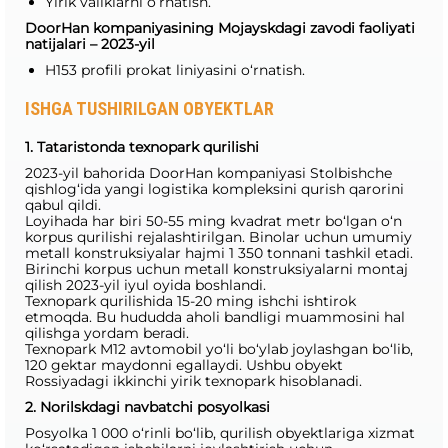
Yirik valiklarni o‘rnatish.
DoorHan kompaniyasining Mojayskdagi zavodi faoliyati
natijalari – 2023-yil
H153 profili prokat liniyasini o‘rnatish.
ISHGA TUSHIRILGAN OBYEKTLAR
1. Tataristonda texnopark qurilishi
2023-yil bahorida DoorHan kompaniyasi Stolbishche
qishlog‘ida yangi logistika kompleksini qurish qarorini
qabul qildi.
Loyihada har biri 50-55 ming kvadrat metr bo‘lgan o‘n
korpus qurilishi rejalashtirilgan. Binolar uchun umumiy
metall konstruksiyalar hajmi 1 350 tonnani tashkil etadi.
Birinchi korpus uchun metall konstruksiyalarni montaj
qilish 2023-yil iyul oyida boshlandi.
Texnopark qurilishida 15-20 ming ishchi ishtirok
etmoqda. Bu hududda aholi bandligi muammosini hal
qilishga yordam beradi.
Texnopark M12 avtomobil yo‘li bo‘ylab joylashgan bo‘lib,
120 gektar maydonni egallaydi. Ushbu obyekt
Rossiyadagi ikkinchi yirik texnopark hisoblanadi.
2. Norilskdagi navbatchi posyolkasi
Posyolka 1 000 o‘rinli bo‘lib, qurilish obyektlariga xizmat