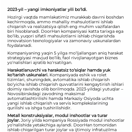
2023-yil – yangi imkoniyatlar yili bo‘ldi.
Hozirgi vaqtda mamlakatimiz murakkab davrni boshdan
kechirmoqda, ammo mahalliy mahsulotlarni ishlab
chiqarish va realizatsiya qilish eng muhim vazifalardan
biri hisoblanadi. DoorHan kompaniyasi katta tarixga ega
bo‘lib, yuqori sifatli mahsulotlarni ishlab chiqarishda
innovatsion texnologiyalar va zamonaviy uskunalardan
foydalanadi.
Kompaniyaning yaqin 5 yilga mo‘ljallangan aniq harakat
strategiyasi mavjud bo‘lib, faol rivojlanayotgan biznes
yo‘nalishlari ajratib ko‘rsatilgan.
Harakatlanuvchi va harakatsiz to‘siqlar hamda yuk
ko‘tarish uskunalari.
Kompaniyada eshik va rolet
tizimlari, shuningdek, avtomatika ishlab chiqarish
bo‘yicha ishlab chiqarish quvvatlarini kengaytirish ishlari
doimiy ravishda olib borilmoqda. 2023-yildagi yutuqlar –
Novosibirskdagi zavodning maksimal
avtomatlashtirilishi hamda Markaziy Osiyoda uchta
yangi ishlab chiqarish va servis komplekslarining
qurilishi va ishga tushirilishidir.
Metall konstruksiyalar, modul inshootlar va turar
joylar.
Joriy yilda kompaniya Rossiyada modul inshootlar
yo‘nalishida yetakchiga aylandi. DoorHan tomonidan
ishlab chiqarilgan turar joylar va ijtimoiy infratuzilma