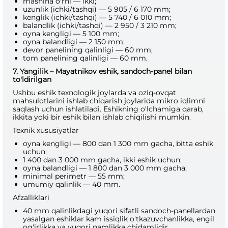
mashina o'rni — ikki;
uzunlik (ichki/tashqi) — 5 905 / 6 170 mm;
kenglik (ichki/tashqi) — 5 740 / 6 010 mm;
balandlik (ichki/tashqi) — 2 950 / 3 210 mm;
oyna kengligi — 5 100 mm;
oyna balandligi — 2 150 mm;
devor panelining qalinligi — 60 mm;
tom panelining qalinligi — 60 mm.
7. Yangilik – Mayatnikov eshik, sandoch-panel bilan
to'ldirilgan
Ushbu eshik texnologik joylarda va oziq-ovqat
mahsulotlarini ishlab chiqarish joylarida mikro iqlimni
saqlash uchun ishlatiladi. Eshikning o'lchamiga qarab,
ikkita yoki bir eshik bilan ishlab chiqilishi mumkin.
Texnik xususiyatlar
oyna kengligi — 800 dan 1 300 mm gacha, bitta eshik
uchun;
1 400 dan 3 000 mm gacha, ikki eshik uchun;
oyna balandligi — 1 800 dan 3 000 mm gacha;
minimal perimetr — 55 mm;
umumiy qalinlik — 40 mm.
Afzalliklari
40 mm qalinlikdagi yuqori sifatli sandoch-panellardan
yasalgan eshiklar kam issiqlik o'tkazuvchanlikka, engil
og'irlikka va yuqori namlikka chidamlidir.