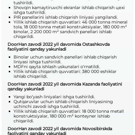
tushirildi.
Shovqin kamaytiruvchi ekranlar ishlab chiqarish цехi
ishga tushirildi.
PIR panellarini ishlab chiqarish liniyasi yangilandi.
Yillik ishlab chiqarish quvvatlari: 46 000 tonna mineral
tola, 18 000 tonna metall konstruktsiyalar, 180 000 m²
binolar, 2 200 000 m² sandvich panellari ishlab
chiqarildi.
DoorHan zavodi 2022 yil davomida Ostashkovda
faoliyatini qanday yakunladi
Binolar uchun sandvich panellari ishlab chiqarish
liniyasi ishga tushirildi.
MDFni qayta ishlash uskunalari o‘rnatildi.
Yillik ishlab chiqarish quvvatlari: 380 000 eshiklar
ishlab chiqarildi.
DoorHan zavodi 2022 yil davomida Kazanda faoliyatini
qanday yakunladi
Yangi bo‘yash liniyalari ishga tushirildi.
Qutqaruvlar uchun ishlab chiqarish liniyasining
uchinchi zavodi ishga tushirildi.
Yillik ishlab chiqarish quvvatlari: 18 000 tonna metall
konstruktsiyalar, 180 000 m² konteyner ishlab
chiqarildi.
DoorHan zavodi 2022 yil davomida Novosibirskda
faoliyatini qanday yakunladi