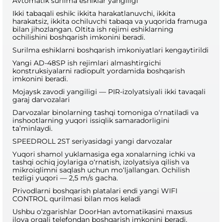
Avtomatik surilma eshiklar yangiligi
Ikki tabaqali eshik: ikkita harakatlanuvchi, ikkita
harakatsiz, ikkita ochiluvchi tabaqa va yuqorida framuga
bilan jihozlangan. Oltita ish rejimi eshiklarning
ochilishini boshqarish imkonini beradi.
Surilma eshiklarni boshqarish imkoniyatlari kengaytirildi
Yangi AD-48SP ish rejimlari almashtirgichi
konstruksiyalarni radiopult yordamida boshqarish
imkonini beradi.
Mojaysk zavodi yangiligi — PIR-izolyatsiyali ikki tavaqali
garaj darvozalari
Darvozalar binolarning tashqi tomoniga o‘rnatiladi va
inshootlarning yuqori issiqlik samaradorligini
ta’minlaydi.
SPEEDROLL 2ST seriyasidagi yangi darvozalar
Yuqori shamol yuklamasiga ega xonalarning ichki va
tashqi ochiq joylariga o‘rnatish, izolyatsiya qilish va
mikroiqlimni saqlash uchun mo‘ljallangan. Ochilish
tezligi yuqori — 2,5 m/s gacha.
Privodlarni boshqarish platalari endi yangi WIFI
CONTROL qurilmasi bilan mos keladi
Ushbu o‘zgarishlar DoorHan avtomatikasini maxsus
ilova orqali telefondan boshqarish imkonini beradi.