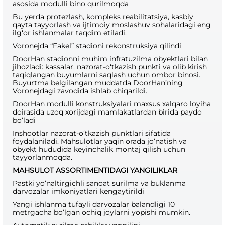
asosida modulli bino qurilmoqda
Bu yerda protezlash, kompleks reabilitatsiya, kasbiy
qayta tayyorlash va ijtimoiy moslashuv sohalaridagi eng
ilg‘or ishlanmalar taqdim etiladi.
Voronejda “Fakel” stadioni rekonstruksiya qilindi
DoorHan stadionni muhim infratuzilma obyektlari bilan
jihozladi: kassalar, nazorat-o‘tkazish punkti va olib kirish
taqiqlangan buyumlarni saqlash uchun ombor binosi.
Buyurtma belgilangan muddatda DoorHan’ning
Voronejdagi zavodida ishlab chiqarildi.
DoorHan modulli konstruksiyalari maxsus xalqaro loyiha
doirasida uzoq xorijdagi mamlakatlardan birida paydo
bo‘ladi
Inshootlar nazorat-o‘tkazish punktlari sifatida
foydalaniladi. Mahsulotlar yaqin orada jo‘natish va
obyekt hududida keyinchalik montaj qilish uchun
tayyorlanmoqda.
MAHSULOT ASSORTIMENTIDAGI YANGILIKLAR
Pastki yo‘naltirgichli sanoat surilma va buklanma
darvozalar imkoniyatlari kengaytirildi
Yangi ishlanma tufayli darvozalar balandligi 10
metrgacha bo‘lgan ochiq joylarni yopishi mumkin.