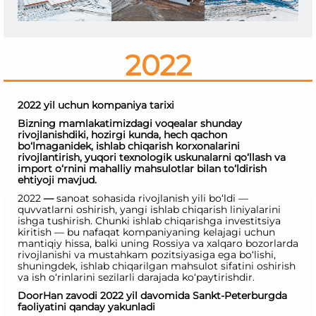
2022
2022 yil uchun kompaniya tarixi
Bizning mamlakatimizdagi voqealar shunday
rivojlanishdiki, hozirgi kunda, hech qachon
bo‘lmaganidek, ishlab chiqarish korxonalarini
rivojlantirish, yuqori texnologik uskunalarni qo‘llash va
import o‘rnini mahalliy mahsulotlar bilan to‘ldirish
ehtiyoji mavjud.
2022
—
sanoat sohasida rivojlanish yili bo‘ldi —
quvvatlarni oshirish, yangi ishlab chiqarish liniyalarini
ishga tushirish. Chunki ishlab chiqarishga investitsiya
kiritish — bu nafaqat kompaniyaning kelajagi uchun
mantiqiy hissa, balki uning Rossiya va xalqaro bozorlarda
rivojlanishi va mustahkam pozitsiyasiga ega bo‘lishi,
shuningdek, ishlab chiqarilgan mahsulot sifatini oshirish
va ish o‘rinlarini sezilarli darajada ko‘paytirishdir.
DoorHan zavodi 2022 yil davomida Sankt-Peterburgda
faoliyatini qanday yakunladi