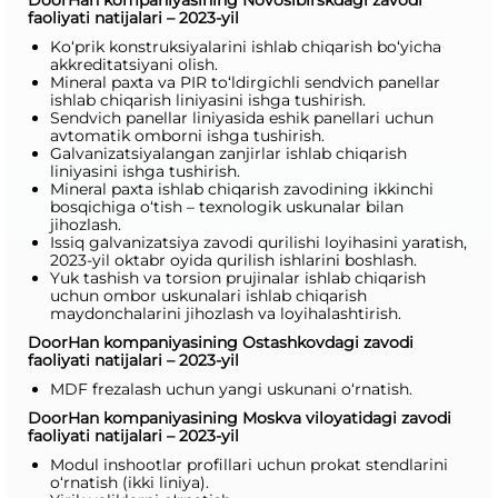
DoorHan kompaniyasining Novosibirskdagi zavodi
faoliyati natijalari – 2023-yil
Ko‘prik konstruksiyalarini ishlab chiqarish bo‘yicha
akkreditatsiyani olish.
Mineral paxta va PIR to‘ldirgichli sendvich panellar
ishlab chiqarish liniyasini ishga tushirish.
Sendvich panellar liniyasida eshik panellari uchun
avtomatik omborni ishga tushirish.
Galvanizatsiyalangan zanjirlar ishlab chiqarish
liniyasini ishga tushirish.
Mineral paxta ishlab chiqarish zavodining ikkinchi
bosqichiga o‘tish – texnologik uskunalar bilan
jihozlash.
Issiq galvanizatsiya zavodi qurilishi loyihasini yaratish,
2023-yil oktabr oyida qurilish ishlarini boshlash.
Yuk tashish va torsion prujinalar ishlab chiqarish
uchun ombor uskunalari ishlab chiqarish
maydonchalarini jihozlash va loyihalashtirish.
DoorHan kompaniyasining Ostashkovdagi zavodi
faoliyati natijalari – 2023-yil
MDF frezalash uchun yangi uskunani o‘rnatish.
DoorHan kompaniyasining Moskva viloyatidagi zavodi
faoliyati natijalari – 2023-yil
Modul inshootlar profillari uchun prokat stendlarini
o‘rnatish (ikki liniya).