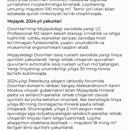
yo‘nalishini rivojlantirishga kirishadi. Loyihaning
umumiy maydoni 100 ming m². Temir yo‘l izlari bilan
estakada qurish imkoniyati ko‘rib chiqilmoqda.
Mojaysk. 2024-yil yakunlari
DoorHan’ning Mojayskdagi zavodida yangi LC
Professional M2 lazerli kesish stanogi o‘rnatildi va ishga
tushirildi. Ushbu stanoklar seriyasi zavodga misli
ko‘rilmagan funksionallik, yuqori unumdorlik va
mukammal ergonomikani taqdim etadi.
Mojayskdagi DoorHan issiq ruxlash zavodida yangi liniya
qurilishi yakunlandi. Yangi ishlab chiqarish quvvatlari
quvurlarni avtomatik issiq ruxlash uchun mo‘ljallangan.
Yangi liniyaning unumdorligi yiliga 30 ming tonna
bo‘lishi kutilmoqda.
2024-yilgi Peterburg xalqaro iqtisodiy forumida
DoorHan konserni rahbari Sergey Aleksandrovich Xanin
Moskva viloyati gubernatori bilan Mojayskda mineral
paxta va sendvich-panellar ishlab chiqarish zavodi
qurilishi bo‘yicha kelishuv imzoladi. Ikki texnologik liniya
yiliga 80 ming tonnagacha mineral paxta ishlab
chiqaradi. Shuningdek, yiliga 2 mln pogon metr
quvvatga ega izolyatsiyalangan sendvich-panellar ishlab
chiqarish liniyasi ham ishga tushiriladi. Loyiha
allaqachon shakllana boshladi — maydoni 18 ming m²
bo‘lgan bino qurilishi yakunlandi.