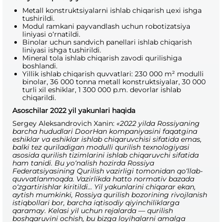
Metall konstruktsiyalarni ishlab chiqarish цехi ishga
tushirildi.
Modul ramkani payvandlash uchun robotizatsiya
liniyasi o‘rnatildi.
Binolar uchun sandvich panellari ishlab chiqarish
liniyasi ishga tushirildi.
Mineral tola ishlab chiqarish zavodi qurilishiga
boshlandi.
Yillik ishlab chiqarish quvvatlari: 230 000 m² modulli
binolar, 36 000 tonna metall konstruktsiyalar, 30 000
turli xil eshiklar, 1 300 000 p.m. devorlar ishlab
chiqarildi.
Asoschilar 2022 yil yakunlari haqida
Sergey Aleksandrovich Xanin:
«2022 yilda Rossiyaning
barcha hududlari DoorHan kompaniyasini faqatgina
eshiklar va eshiklar ishlab chiqaruvchisi sifatida emas,
balki tez quriladigan modulli qurilish texnologiyasi
asosida qurilish tizimlarini ishlab chiqaruvchi sifatida
ham tanidi. Bu yo‘nalish hozirda Rossiya
Federatsiyasining Qurilish vazirligi tomonidan qo‘llab-
quvvatlanmoqda. Vazirlikda hatto normativ bazada
o‘zgartirishlar kiritildi... Yil yakunlarini chiqarar ekan,
aytish mumkinki, Rossiya qurilish bozorining rivojlanish
istiqbollari bor, barcha iqtisodiy qiyinchiliklarga
qaramay. Kelasi yil uchun rejalarda — qurilish
boshqaruvini ochish, bu bizga loyihalarni amalga