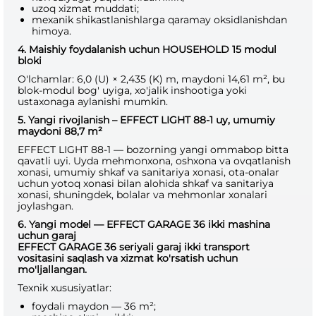
uzoq xizmat muddati;
mexanik shikastlanishlarga qaramay oksidlanishdan
himoya.
4. Maishiy foydalanish uchun HOUSEHOLD 15 modul
bloki
O'lchamlar: 6,0 (U) × 2,435 (K) m, maydoni 14,61 m², bu
blok-modul bog' uyiga, xo'jalik inshootiga yoki
ustaxonaga aylanishi mumkin.
5. Yangi rivojlanish – EFFECT LIGHT 88-1 uy, umumiy
maydoni 88,7 m²
EFFECT LIGHT 88-1 — bozorning yangi ommabop bitta
qavatli uyi. Uyda mehmonxona, oshxona va ovqatlanish
xonasi, umumiy shkaf va sanitariya xonasi, ota-onalar
uchun yotoq xonasi bilan alohida shkaf va sanitariya
xonasi, shuningdek, bolalar va mehmonlar xonalari
joylashgan.
6. Yangi model — EFFECT GARAGE 36 ikki mashina
uchun garaj
EFFECT GARAGE 36 seriyali garaj ikki transport
vositasini saqlash va xizmat ko'rsatish uchun
mo'ljallangan.
Texnik xususiyatlar:
foydali maydon — 36 m²;