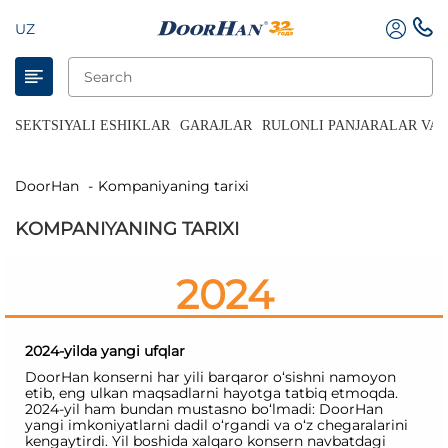
UZ
SEKTSIYALI ESHIKLAR
GARAJLAR
RULONLI PANJARALAR VA 
DoorHan
Kompaniyaning tarixi
KOMPANIYANING TARIXI
2024
2024-yilda yangi ufqlar
DoorHan konserni har yili barqaror o‘sishni namoyon
etib, eng ulkan maqsadlarni hayotga tatbiq etmoqda.
2024-yil ham bundan mustasno bo‘lmadi: DoorHan
yangi imkoniyatlarni dadil o‘rgandi va o‘z chegaralarini
kengaytirdi. Yil boshida xalqaro konsern navbatdagi