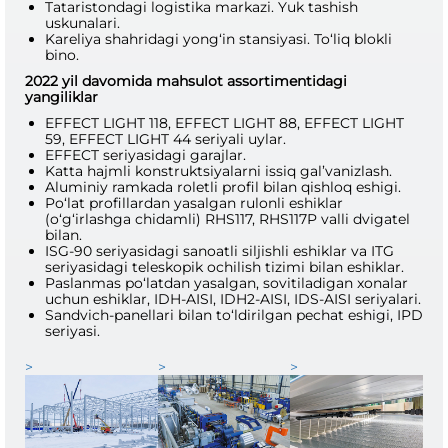
Tataristondagi logistika markazi. Yuk tashish
uskunalari.
Kareliya shahridagi yong‘in stansiyasi. To‘liq blokli
bino.
2022 yil davomida mahsulot assortimentidagi
yangiliklar
EFFECT LIGHT 118, EFFECT LIGHT 88, EFFECT LIGHT
59, EFFECT LIGHT 44 seriyali uylar.
EFFECT seriyasidagi garajlar.
Katta hajmli konstruktsiyalarni issiq gal’vanizlash.
Aluminiy ramkada roletli profil bilan qishloq eshigi.
Po‘lat profillardan yasalgan rulonli eshiklar
(o‘g‘irlashga chidamli) RHS117, RHS117P valli dvigatel
bilan.
ISG-90 seriyasidagi sanoatli siljishli eshiklar va ITG
seriyasidagi teleskopik ochilish tizimi bilan eshiklar.
Paslanmas po‘latdan yasalgan, sovitiladigan xonalar
uchun eshiklar, IDH-AISI, IDH2-AISI, IDS-AISI seriyalari.
Sandvich-panellari bilan to‘ldirilgan pechat eshigi, IPD
seriyasi.
>
>
>