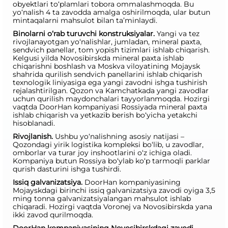
obyektlari to‘plamlari tobora ommalashmoqda. Bu
yo‘nalish 4 ta zavodda amalga oshirilmoqda, ular butun
mintaqalarni mahsulot bilan ta’minlaydi.
Binolarni o‘rab turuvchi konstruksiyalar.
Yangi va tez
rivojlanayotgan yo‘nalishlar, jumladan, mineral paxta,
sendvich panellar, tom yopish tizimlari ishlab chiqarish.
Kelgusi yilda Novosibirskda mineral paxta ishlab
chiqarishni boshlash va Moskva viloyatining Mojaysk
shahrida qurilish sendvich panellarini ishlab chiqarish
texnologik liniyasiga ega yangi zavodni ishga tushirish
rejalashtirilgan. Qozon va Kamchatkada yangi zavodlar
uchun qurilish maydonchalari tayyorlanmoqda. Hozirgi
vaqtda DoorHan kompaniyasi Rossiyada mineral paxta
ishlab chiqarish va yetkazib berish bo‘yicha yetakchi
hisoblanadi.
Rivojlanish.
Ushbu yo‘nalishning asosiy natijasi –
Qozondagi yirik logistika kompleksi bo‘lib, u zavodlar,
omborlar va turar joy inshootlarini o‘z ichiga oladi.
Kompaniya butun Rossiya bo‘ylab ko‘p tarmoqli parklar
qurish dasturini ishga tushirdi.
Issiq galvanizatsiya.
DoorHan kompaniyasining
Mojayskdagi birinchi issiq galvanizatsiya zavodi oyiga 3,5
ming tonna galvanizatsiyalangan mahsulot ishlab
chiqaradi. Hozirgi vaqtda Voronej va Novosibirskda yana
ikki zavod qurilmoqda.