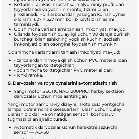
Ko'tarish ramkasi mustahkam alyuminiy profilidan
tayyorlanadi va yashirin montaj tizimi bilan
jihozlanadi. Polikarbonatdan yasalgan ko'rish oynasi
o'lchami 627 × 327 mm bo'lib, xavfsiz ishlashni
ta'minlaydi.
Qo'shimcha variantlarni tanlash imkoniyati mavjud.
Olishda foydalanish qulayligi uchun 90 daraja burilish
burchagi bilan eshikning yopilish kuchini sozlash
imkoniyati bilan osongina foydalanish mumkin.
Qo'shimcha variantlarni tanlash imkoniyati mavjud:
- zarbalardan himoya qilish uchun PVC materialidan
tayyorlangan to'xtatgichlar;
- qo'shimcha to'xtatgichlar PVC materialidan;
- ichki ramka.
8. Darvozalar va ro'ya oynalarini avtomatlashtirish
Yangi motor SECTIONAL-1200PRO, harbiy sektsion
darvozalar uchun moslashtirilgan
Yangi motor zamonaviy dizayni, ikkita LED yoritgichli
lampa, qo'shimcha aksessuarlarni ulash uchun qulay
ulanish bloklari va o'rnatilgan sensorli boshqaruv
tugmasi bilan ajralib turadi.
Avtomatik darvozalar uchun harakatni sezuvchi
sensor — AD-50