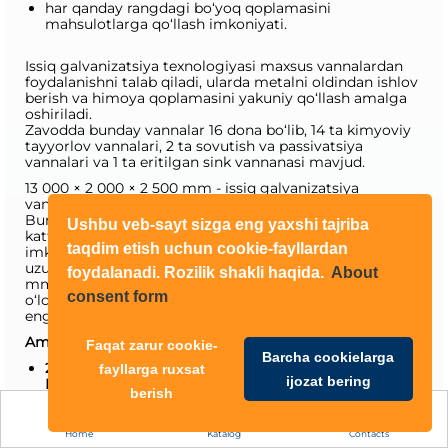
har qanday rangdagi bo‘yoq qoplamasini
mahsulotlarga qo‘llash imkoniyati.
Issiq galvanizatsiya texnologiyasi maxsus vannalardan
foydalanishni talab qiladi, ularda metalni oldindan ishlov
berish va himoya qoplamasini yakuniy qo‘llash amalga
oshiriladi.
Zavodda bunday vannalar 16 dona bo‘lib, 14 ta kimyoviy
tayyorlov vannalari, 2 ta sovutish va passivatsiya
vannalari va 1 ta eritilgan sink vannanasi mavjud.
13 000 × 2 000 × 2 500 mm - issiq galvanizatsiya
vannasining o‘lchamlari, sink eritmasi hajmi - 650 tonna.
Bunday vannalar juda katta o‘lchamlarga ega bo‘lib, juda
Ushbu veb-sayt sizga eng yaxshi tajriba
katta o‘lchamdagi mahsulotlarni galvanizatsiya qilish
taqdim etish uchun cookie-fayllardan
imkonini beradi, ularning og‘irligi 7 000 kg gacha,
uzunligi 12 500 mm, eni 1 800 mm va balandligi 3 300
foydalanadi. Rozilik shakli haqida.
About
mm ga yetishi mumkin. Bunday vannalar nafaqat
consent form
o‘lchamlari bilan ta’sir qilishi, balki mamlakatimizdagi
eng sig‘imli vannalar hisoblanadi.
Amalga oshirilgan obyektlar:
Faqat zarur cookie-
Barcha cookielarga
2021 yilning eng katta qurilish obyekti. Rossiya,
fayllarga ruxsat
ijozat bering
Murmansk viloyati, Belokamenka qishlog‘i, Kolsk
berish
ko‘rfazi bo‘yida.
Markaziy yirik dengiz inshootlarini qurish markazi
Home
Katalog
Contacts
(CСKMS) uchun DoorHan konserni 24 ta angarli yo‘ldosh