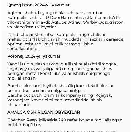
Qozog‘iston. 2024-yil yakunlari
Aqtobe shahrida yangi ishlab chiqarish-ombor
kompleksi ochildi. U DoorHan mahsulotlari bilan to‘rtta
viloyatni ta’minlaydi: Aqtobe, Atirau, G‘arbiy Qozog‘iston
va Mang‘istau viloyatlari.
Ishlab chiqarish-ombor kompleksining ochilishi
mahsulot ishlab chiqarish muddatlarini sezilarli darajada
optimallashtiradi va dilerlik tarmog‘i ishini
soddalashtiradi.
Voronej. 2024-yil yakunlari
Yangi issiq ruxlash zavodi qurilishi rejalashtirilmoqda.
Loyihaviy quvvat yiliga 40 ming tonnagacha ishlov
berilgan metall konstruksiyalar ishlab chiqarishga
mo‘ljallangan.
Barcha binolarni loyihalash to‘liq komplektli binolar
bo‘limi tomonidan amalga oshirilgan.
Barcha butlovchi qismlar kompaniyaning Mojaysk,
Voronej va Novosibirskdagi zavodlarida ishlab
chiqariladi.
AMALGA OSHIRILGAN OBYEKTLAR
Chechen Respublikasida 240 nafar bolaga mo‘ljallangan
bolalar bog‘chasi