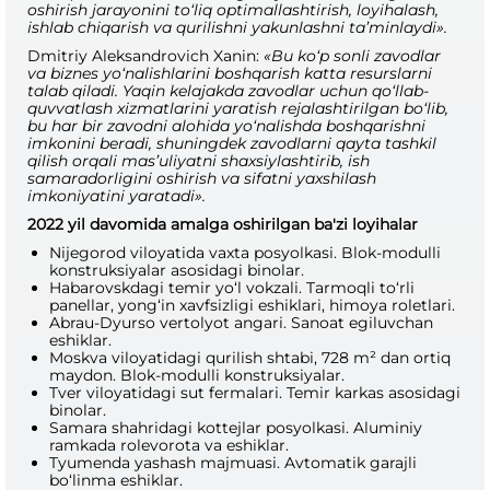
oshirish jarayonini to‘liq optimallashtirish, loyihalash,
ishlab chiqarish va qurilishni yakunlashni ta’minlaydi».
Dmitriy Aleksandrovich Xanin:
«Bu ko‘p sonli zavodlar
va biznes yo‘nalishlarini boshqarish katta resurslarni
talab qiladi. Yaqin kelajakda zavodlar uchun qo‘llab-
quvvatlash xizmatlarini yaratish rejalashtirilgan bo‘lib,
bu har bir zavodni alohida yo‘nalishda boshqarishni
imkonini beradi, shuningdek zavodlarni qayta tashkil
qilish orqali mas’uliyatni shaxsiylashtirib, ish
samaradorligini oshirish va sifatni yaxshilash
imkoniyatini yaratadi».
2022 yil davomida amalga oshirilgan ba'zi loyihalar
Nijegorod viloyatida vaxta posyolkasi. Blok-modulli
konstruksiyalar asosidagi binolar.
Habarovskdagi temir yo‘l vokzali. Tarmoqli to‘rli
panellar, yong‘in xavfsizligi eshiklari, himoya roletlari.
Abrau-Dyurso vertolyot angari. Sanoat egiluvchan
eshiklar.
Moskva viloyatidagi qurilish shtabi, 728 m² dan ortiq
maydon. Blok-modulli konstruksiyalar.
Tver viloyatidagi sut fermalari. Temir karkas asosidagi
binolar.
Samara shahridagi kottejlar posyolkasi. Aluminiy
ramkada rolevorota va eshiklar.
Tyumenda yashash majmuasi. Avtomatik garajli
bo‘linma eshiklar.