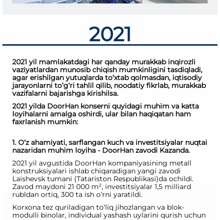
2021
2021 yil mamlakatdagi har qanday murakkab inqirozli
vaziyatlardan munosib chiqish mumkinligini tasdiqladi,
agar erishilgan yutuqlarda to‘xtab qolmasdan, iqtisodiy
jarayonlarni to‘g‘ri tahlil qilib, noodatiy fikrlab, murakkab
vazifalarni bajarishga kirishilsa.
2021 yilda DoorHan konserni quyidagi muhim va katta
loyihalarni amalga oshirdi, ular bilan haqiqatan ham
faxrlanish mumkin:
1. O‘z ahamiyati, sarflangan kuch va investitsiyalar nuqtai
nazaridan muhim loyiha - DoorHan zavodi Kazanda.
2021 yil avgustida DoorHan kompaniyasining metall
konstruksiyalari ishlab chiqaradigan yangi zavodi
Laishevsk tumani (Tatariston Respublikasi)da ochildi.
Zavod maydoni 21 000 m², investitsiyalar 1,5 milliard
rubldan ortiq, 300 ta ish o‘rni yaratildi.
Korxona tez quriladigan to‘liq jihozlangan va blok-
modulli binolar, individual yashash uylarini qurish uchun