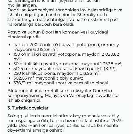
ko‘rsatadigan ishchilarni joylashtirish uchun
mo‘ljallangan.
DoorHan kompaniyasi tomonidan loyihalashtirilgan va
ishlab chiqarilgan barcha binolar Shimoliy qutb
sharoitlariga moslashtirilgan va hatto ekstremal past
haroratlarga bardosh bera oladi.
Posyolka uchun DoorHan kompaniyasi quyidagi
binolarni qurdi:
har biri 200 o‘rinli to‘rt qavatli yotoqxona, umumiy
maydoni 6 315,28 m²;
150 o‘rinli ikki qavatli yotoqxona, maydoni 2 020,82
m²;
50 o‘rinli ikki qavatli yotoqxona, maydoni 1 357,8 m²;
51,25 m² maydonli nazorat-o‘tkazish punkti (KPP);
250 kishilik oshxona, maydoni 1 013,95 m²;
302,05 m² maydonli tibbiy punkt;
376,51 m² maydonli sport va dam olish binosi.
Blok-modullar va metall konstruksiyalar DoorHan
kompaniyasining Mojaysk va Voronejdagi zavodlarida
ishlab chiqarildi.
3. Turistik obyektlar
So‘nggi yillarda mamlakatimiz boy madaniy va tabiiy
merosga ega bo‘lib, turizm biznesini faollashtirdi. 2023-
yilda DoorHan kompaniyasi ushbu sohada bir nechta
obyektlarni amalga oshirdi.