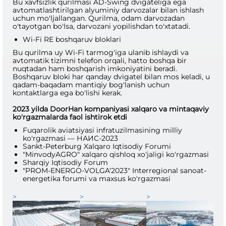
Bu xavfsizlik qurilmasi AD-Swing dvigateliga ega
avtomatlashtirilgan alyuminiy darvozalar bilan ishlash
uchun mo'ljallangan. Qurilma, odam darvozadan
o'tayotgan bo'lsa, darvozani yopilishdan to'xtatadi.
Wi-Fi RE boshqaruv bloklari
Bu qurilma uy Wi-Fi tarmog'iga ulanib ishlaydi va
avtomatik tizimni telefon orqali, hatto boshqa bir
nuqtadan ham boshqarish imkoniyatini beradi.
Boshqaruv bloki har qanday dvigatel bilan mos keladi, u
qadam-baqadam mantiqiy bog'lanish uchun
kontaktlarga ega bo'lishi kerak.
2023 yilda DoorHan kompaniyasi xalqaro va mintaqaviy
ko'rgazmalarda faol ishtirok etdi
Fuqarolik aviatsiyasi infratuzilmasining milliy
ko'rgazmasi — НАИС-2023
Sankt-Peterburg Xalqaro Iqtisodiy Forumi
"MinvodyAGRO" xalqaro qishloq xo'jaligi ko'rgazmasi
Sharqiy Iqtisodiy Forum
"PROM-ENERGO-VOLGA'2023" Interregional sanoat-
energetika forumi va maxsus ko'rgazmasi
>
>
>