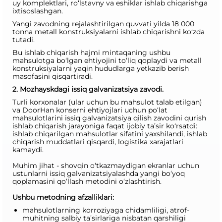
uy komplektlari, ro‘lstavny va eshiklar ishlab chiqarishga
ixtisoslashgan.
Yangi zavodning rejalashtirilgan quvvati yilda 18 000
tonna metall konstruksiyalarni ishlab chiqarishni ko‘zda
tutadi.
Bu ishlab chiqarish hajmi mintaqaning ushbu
mahsulotga bo‘lgan ehtiyojini to‘liq qoplaydi va metall
konstruksiyalarni yaqin hududlarga yetkazib berish
masofasini qisqartiradi.
2. Mozhayskdagi issiq galvanizatsiya zavodi.
Turli korxonalar (ular uchun bu mahsulot talab etilgan)
va DoorHan konserni ehtiyojlari uchun po‘lat
mahsulotlarini issiq galvanizatsiya qilish zavodini qurish
ishlab chiqarish jarayoniga faqat ijobiy ta’sir ko‘rsatdi:
ishlab chiqarilgan mahsulotlar sifatini yaxshilandi, ishlab
chiqarish muddatlari qisqardi, logistika xarajatlari
kamaydi.
Muhim jihat - shovqin o‘tkazmaydigan ekranlar uchun
ustunlarni issiq galvanizatsiyalashda yangi bo‘yoq
qoplamasini qo‘llash metodini o‘zlashtirish.
Ushbu metodning afzalliklari:
mahsulotlarning korroziyaga chidamliligi, atrof-
muhitning salbiy ta’sirlariga nisbatan qarshiligi