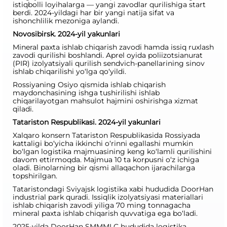
istiqbolli loyihalarga — yangi zavodlar qurilishiga start
berdi. 2024-yildagi har bir yangi natija sifat va
ishonchlilik mezoniga aylandi.
Novosibirsk. 2024-yil yakunlari
Mineral paxta ishlab chiqarish zavodi hamda issiq ruxlash
zavodi qurilishi boshlandi. Aprel oyida poliizotsianurat
(PIR) izolyatsiyali qurilish sendvich-panellarining sinov
ishlab chiqarilishi yo‘lga qo‘yildi.
Rossiyaning Osiyo qismida ishlab chiqarish
maydonchasining ishga tushirilishi ishlab
chiqarilayotgan mahsulot hajmini oshirishga xizmat
qiladi.
Tatariston Respublikasi. 2024-yil yakunlari
Xalqaro konsern Tatariston Respublikasida Rossiyada
kattaligi bo‘yicha ikkinchi o‘rinni egallashi mumkin
bo‘lgan logistika majmuasining keng ko‘lamli qurilishini
davom ettirmoqda. Majmua 10 ta korpusni o‘z ichiga
oladi. Binolarning bir qismi allaqachon ijarachilarga
topshirilgan.
Tataristondagi Sviyajsk logistika xabi hududida DoorHan
industrial park quradi. Issiqlik izolyatsiyasi materiallari
ishlab chiqarish zavodi yiliga 70 ming tonnagacha
mineral paxta ishlab chiqarish quvvatiga ega bo‘ladi.
2025-yilda DoorHan SMMMLC hududida logistika