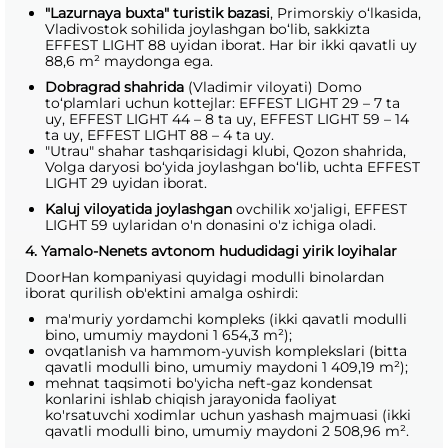
"Lazurnaya buxta" turistik bazasi
, Primorskiy o‘lkasida,
Vladivostok sohilida joylashgan bo‘lib, sakkizta
EFFEST LIGHT 88 uyidan iborat. Har bir ikki qavatli uy
88,6 m² maydonga ega.
Dobragrad shahrida
(Vladimir viloyati) Domo
to‘plamlari uchun kottejlar: EFFEST LIGHT 29 – 7 ta
uy, EFFEST LIGHT 44 – 8 ta uy, EFFEST LIGHT 59 – 14
ta uy, EFFEST LIGHT 88 – 4 ta uy.
"Utrau" shahar tashqarisidagi klubi, Qozon shahrida,
Volga daryosi bo‘yida joylashgan bo‘lib, uchta EFFEST
LIGHT 29 uyidan iborat.
Kaluj viloyatida joylashgan
ovchilik xo'jaligi, EFFEST
LIGHT 59 uylaridan o'n donasini o'z ichiga oladi.
4. Yamalo-Nenets avtonom hududidagi yirik loyihalar
DoorHan kompaniyasi quyidagi modulli binolardan
iborat qurilish ob'ektini amalga oshirdi:
ma'muriy yordamchi kompleks (ikki qavatli modulli
bino, umumiy maydoni 1 654,3 m²);
ovqatlanish va hammom-yuvish komplekslari (bitta
qavatli modulli bino, umumiy maydoni 1 409,19 m²);
mehnat taqsimoti bo'yicha neft-gaz kondensat
konlarini ishlab chiqish jarayonida faoliyat
ko'rsatuvchi xodimlar uchun yashash majmuasi (ikki
qavatli modulli bino, umumiy maydoni 2 508,96 m².