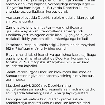
quriladigan korpus barpo etildi. Shunga o‘xshash ishlar,
ammo kichikroq hajmda, Voronejdagi boshqa lager —
“Polyot”da ham bajarildi. Bu yerda DoorHan ikkita
shunday tez quriladigan korpus qurdi.
Astraxan viloyatida DoorHan blok-modullaridan yangi
shifoxona qurildi
Zamonaviy, ishonchli va tez — yangi shifoxona
qurilishida aynan shu tamoyillarga amal qilindi.
Endilikda yetti mingdan ortiq kishi uyiga yaqin joyda
malakali tibbiy yordam olish imkoniga ega bo‘ladi.
Tatariston Respublikasida atigi 4 hafta ichida maydoni
162 m² bo‘lgan ma’muriy bino qurildi
Buyurtma ishlab chiqarish va qurilishda katta tajribaga
ega ishonchli hamkor sifatida DoorHan konserniga
topshirildi. “Kalit topshirish” loyihasi bir oydan kam
muddatda bajarildi.
Sankt-Peterburgda DoorHan blok-modullari asosida
Sanoat texnologiyalari akademiyasining o‘quv korpusi
qurilmoqda
Maydoni qariyb 2000 m². DoorHan’ning
izolyatsiyalangan sendvich-panellari shimolning qattiq
sovuqlarida talabalarga issiqlik va qulaylik yaratadi.
Leningrad viloyatida hududlararo protezlash va
reabilitatsiya markazi uchun DoorHan komplektlari