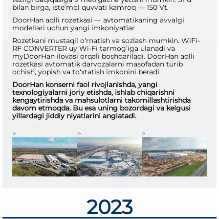
bilan birga, iste’mol quvvati kamroq — 150 Vt.
DoorHan aqlli rozetkasi — avtomatikaning avvalgi
modellari uchun yangi imkoniyatlar
Rozetkani mustaqil o‘rnatish va sozlash mumkin. WiFi-
RF CONVERTER uy Wi-Fi tarmog‘iga ulanadi va
myDoorHan ilovasi orqali boshqariladi. DoorHan aqlli
rozetkasi avtomatik darvozalarni masofadan turib
ochish, yopish va to‘xtatish imkonini beradi.
DoorHan konserni faol rivojlanishda, yangi
texnologiyalarni joriy etishda, ishlab chiqarishni
kengaytirishda va mahsulotlarni takomillashtirishda
davom etmoqda. Bu esa uning bozordagi va kelgusi
yillardagi jiddiy niyatlarini anglatadi.
>
>
>
2023