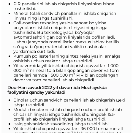
PIR panellarini ishlab chiqarish liniyasining ishga
tushirilishi.
Mineral tolali sandvich panellarini ishlab chiqarish
liniyasining ishga tushirilishi.
Coil-coating texnologiyasida sanoat bo‘yicha
bo‘yoqlarni ishlab chiqarish liniyasining ishga
tushirilishi. Bu texnologiyada bo‘yoqlar
avtomatlashtirilgan oqim liniyalarida qo‘llaniladi.
Ushbu jarayonda metal listlar maxsus ishlov berilib,
so‘ngra bo‘yoq materiallari valikli mashinalar
yordamida surtiladi.
Kumush poliesterlarning sintez reaksiyasini amalga
oshirish uchun reaktor ishga tushirildi.
Yil davomida yillik ishlab chiqarish quvvatlari 1 000
000 m² mineral tola bilan qoplangan devor va tom
panellari hamda 1 500 000 m² PIR bilan qoplangan
devor va tom panellari ishlab chiqarildi.
DoorHan zavodi 2022 yil davomida Mozhayskda
faoliyatini qanday yakunladi
Binolar uchun sandvich panellari ishlab chiqarish цехi
ishga tushirildi.
Modulli binolarni ishlab chiqarish uchun profil ishlab
chiqarish liniyasi ishga tushirildi, shuningdek 153-
profil ishlab chiqarish liniyasi ishga tushirildi.
Issiq galvanizlash zavodining ishga tushirilishi.
Yillik ishlab chiqarish quvvatlari: 36 000 tonna metall