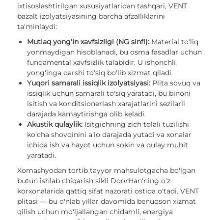
ixtisoslashtirilgan xususiyatlaridan tashqari, VENT
bazalt izolyatsiyasining barcha afzalliklarini
ta'minlaydi:
Mutlaq yong'in xavfsizligi (NG sinfi):
Material to'liq
yonmaydigan hisoblanadi, bu osma fasadlar uchun
fundamental xavfsizlik talabidir. U ishonchli
yong'inga qarshi to'siq bo'lib xizmat qiladi.
Yuqori samarali issiqlik izolyatsiyasi:
Plita sovuq va
issiqlik uchun samarali to'siq yaratadi, bu binoni
isitish va konditsionerlash xarajatlarini sezilarli
darajada kamaytirishga olib keladi.
Akustik qulaylik:
Isitgichning zich tolali tuzilishi
ko'cha shovqinini a'lo darajada yutadi va xonalar
ichida ish va hayot uchun sokin va qulay muhit
yaratadi.
Xomashyodan tortib tayyor mahsulotgacha bo'lgan
butun ishlab chiqarish sikli DoorHan'ning o'z
korxonalarida qattiq sifat nazorati ostida o'tadi. VENT
plitasi — bu o'nlab yillar davomida benuqson xizmat
qilish uchun mo'ljallangan chidamli, energiya