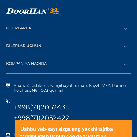
MIJOZLARGA
Buyurtma berish
DILERLAR UCHUN
Katalog
Diler bo‘lish
Dilerni topish
KOMPANIYA HAQIDA
Shaxsiy kabinetga kirish
Kompaniya tarixi
Shahar: Toshkent, Yangihayot tuman, Fayzli MFY, Raihon
ko‘chasi, N6-1003 qurilish
+998(71)2052433
+998(71)2052422
Ushbu veb-sayt sizga eng yaxshi tajriba
info@doorhan.uz
taqdim etish uchun cookie-fayllardan