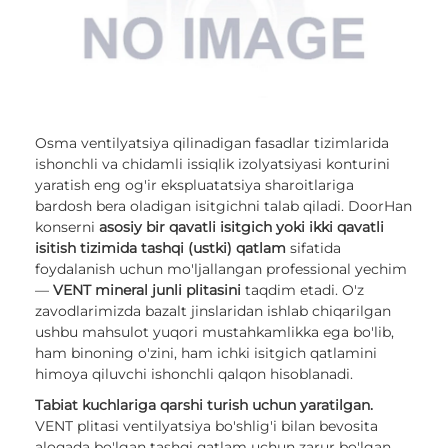
Osma ventilyatsiya qilinadigan fasadlar tizimlarida
ishonchli va chidamli issiqlik izolyatsiyasi konturini
yaratish eng og'ir ekspluatatsiya sharoitlariga
bardosh bera oladigan isitgichni talab qiladi. DoorHan
konserni
asosiy bir qavatli isitgich yoki ikki qavatli
isitish tizimida tashqi (ustki) qatlam
sifatida
foydalanish uchun mo'ljallangan professional yechim
—
VENT mineral junli plitasini
taqdim etadi. O'z
zavodlarimizda bazalt jinslaridan ishlab chiqarilgan
ushbu mahsulot yuqori mustahkamlikka ega bo'lib,
ham binoning o'zini, ham ichki isitgich qatlamini
himoya qiluvchi ishonchli qalqon hisoblanadi.
Tabiat kuchlariga qarshi turish uchun yaratilgan.
VENT plitasi ventilyatsiya bo'shlig'i bilan bevosita
aloqada bo'lgan tashqi qatlam uchun zarur bo'lgan