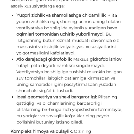
asosiy xususiyatlarga ega:
Yuqori zichlik va shamollashga chidamlilik:
Plita
yuqori zichlikka ega, shuning uchun uning tolalari
ventilyatsiya bo'shlig'ida aylanib yuradigan
havo
oqimlari tomonidan uchirib yuborilmaydi
. Bu
isitgichning butun xizmat muddati davomida o'z
massasini va issiqlik izolyatsiyasi xususiyatlarini
yo'qotmasligini kafolatlaydi.
A'lo darajadagi gidrofoblik:
Maxsus
gidrofob ishlov
tufayli plita deyarli namlikni singdirmaydi.
Ventilyatsiya bo'shlig'iga tushishi mumkin bo'lgan
suv tomchilari isitgich qatlamiga kirmasdan va
uning samaradorligini pasaytirmasdan yuzadan
shunchaki sirg'alib tushadi.
Ideal geometriya va shakl barqarorligi:
Plitaning
qattiqligi va o'lchamlarining barqarorligi
plitalarning bir-biriga zich yopishishini ta'minlaydi,
bu yoriqlar va sovuqlik ko'priklarining paydo
bo'lishini butunlay istisno qiladi.
Kompleks himoya va qulaylik.
O'zining