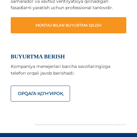
samarador va xavfsiz ventilyatsiya qilinadigan
fasadlarni yaratish uchun professional tanlovdir.
MONTAJ BILAN BUYURTMA QILISH
BUYURTMA BERISH
Kompaniya menejerlari barcha savollaringizga
telefon orqali javob berishadi::
ОРQАГА ҚO‘Н‘ИРОҚ