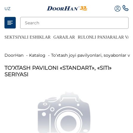
UZ
SEKTSIYALI ESHIKLAR
GARAJLAR
RULONLI PANJARALAR VA 
DoorHan
Katalog
To‘xtash joyi pavilyonlari, soyabonlar va
TO‘XTASH PAVILONI «STANDART», «SITI»
SERIYASI