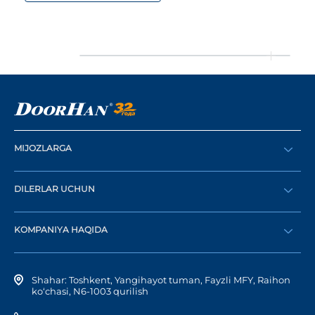
MIJOZLARGA
Buyurtma berish
DILERLAR UCHUN
Katalog
Diler bo‘lish
Dilerni topish
KOMPANIYA HAQIDA
Shaxsiy kabinetga kirish
Kompaniya tarixi
Shahar: Toshkent, Yangihayot tuman, Fayzli MFY, Raihon
ko‘chasi, N6-1003 qurilish