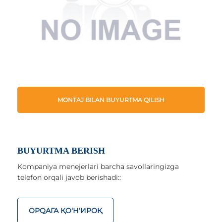
MONTAJ BILAN BUYURTMA QILISH
BUYURTMA BERISH
Kompaniya menejerlari barcha savollaringizga
telefon orqali javob berishadi::
ОРQАГА ҚO‘Н‘ИРОҚ