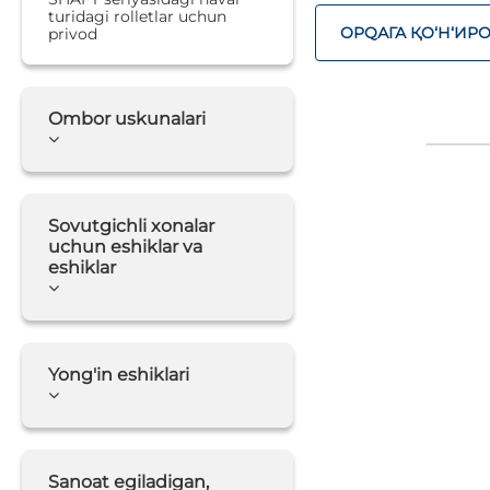
turidagi rolletlar uchun
ОРQАГА ҚO‘Н‘ИР
privod
Ombor uskunalari
Sovutgichli xonalar
uchun eshiklar va
eshiklar
Yong'in eshiklari
Sanoat egiladigan,