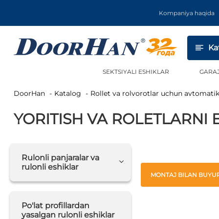
Kompaniya haqida
Ka
SEKTSIYALI ESHIKLAR
GARA
DoorHan
Katalog
Rollet va rolvorotlar uchun avtomati
YORITISH VA ROLETLARNI
Rulonli panjaralar va
rulonli eshiklar
MONTAJ BILAN BUYUR
Po'lat profillardan
yasalgan rulonli eshiklar