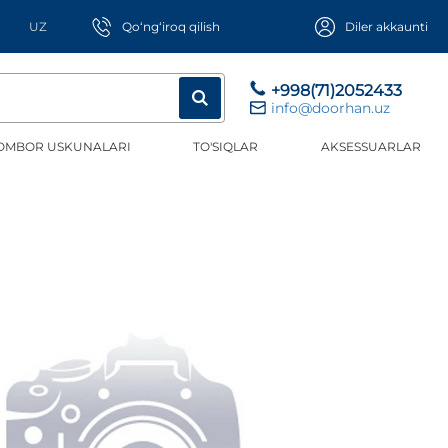
UZ
Qo‘ng‘iroq qilish
Diler akkaunti
+998(71)2052433
info@doorhan.uz
OMBOR USKUNALARI
TO'SIQLAR
AKSESSUARLAR