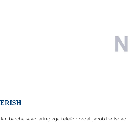
ERISH
i barcha savollaringizga telefon orqali javob berishadi::