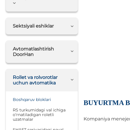
Sektsiyali eshiklar
Avtomatlashtirish
DoorHan
Rollet va rolvorotlar
uchun avtomatika
Boshqaruv bloklari
BUYURTMA B
RS turkumidagi val ichiga
o‘rnatiladigan roletli
Kompaniya menejerlar
uzatmalar
SHAFT seriyasidagi naval