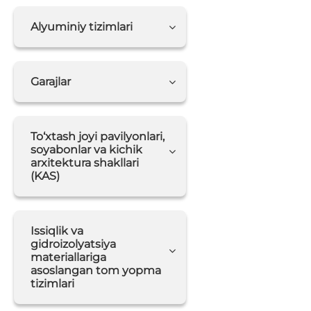
Alyuminiy tizimlari
Garajlar
To‘xtash joyi pavilyonlari,
soyabonlar va kichik
arxitektura shakllari
(KAS)
Issiqlik va
gidroizolyatsiya
materiallariga
asoslangan tom yopma
tizimlari