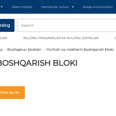
Dilerni topish
Hamkorlar uchun
Aloqa ma'lumotlari
talog
JLAR
RULONLI PANJARALAR VA RULONLI ESHIKLAR
ka
Boshqaruv bloklari
Yoritish va roletlarni boshqarish bloki
 BOSHQARISH BLOKI
TMA QILISH