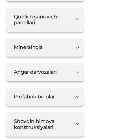
Qurilish səndvich-
panellari
Mineral tola
Angar darvozalari
Prefabrik binolar
Shovqin himoya
konstruksiyalari