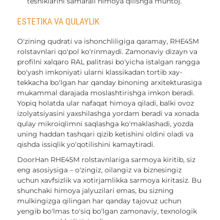
teshiklarini samarali himoya qilishga muhtoj.
ESTETIKA VA QULAYLIK
O'zining qudrati va ishonchliligiga qaramay, RHE45M
rolstavnlari qo'pol ko'rinmaydi. Zamonaviy dizayn va
profilni xalqaro RAL palitrasi bo'yicha istalgan rangga
bo'yash imkoniyati ularni klassikadan tortib xay-
tekkacha bo'lgan har qanday binoning arxitekturasiga
mukammal darajada moslashtirishga imkon beradi.
Yopiq holatda ular nafaqat himoya qiladi, balki ovoz
izolyatsiyasini yaxshilashga yordam beradi va xonada
qulay mikroiqlimni saqlashga ko'maklashadi, yozda
uning haddan tashqari qizib ketishini oldini oladi va
qishda issiqlik yo'qotilishini kamaytiradi.
DoorHan RHE45M rolstavnlariga sarmoya kiritib, siz
eng asosiysiga – o'zingiz, oilangiz va biznesingiz
uchun xavfsizlik va xotirjamlikka sarmoya kiritasiz. Bu
shunchaki himoya jalyuzilari emas, bu sizning
mulkingizga qilingan har qanday tajovuz uchun
yengib bo'lmas to'siq bo'lgan zamonaviy, texnologik