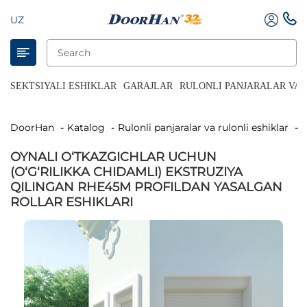
UZ
SEKTSIYALI ESHIKLAR
GARAJLAR
RULONLI PANJARALAR VA 
DoorHan
Katalog
Rulonli panjaralar va rulonli eshiklar
OYNALI O‘TKAZGICHLAR UCHUN
(O‘G‘RILIKKA CHIDAMLI) EKSTRUZIYA
QILINGAN RHE45M PROFILDAN YASALGAN
ROLLAR ESHIKLARI