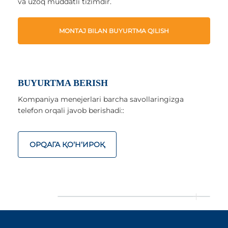
va uzoq muddatli tizimdir.
MONTAJ BILAN BUYURTMA QILISH
BUYURTMA BERISH
Kompaniya menejerlari barcha savollaringizga
telefon orqali javob berishadi::
ОРQАГА ҚO‘Н‘ИРОҚ