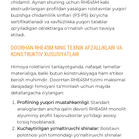
chidamli. Aynan shuning uchun RHE45M kabi
ekstrudirlangan profildan yasalgan rolstavnlar yuqori
buzishga chidamlilik sinflari (P3-P5) bo'yicha
sertifikatlanadi va xavfsizlikka yuqori talablar
qo'yiladigan ob'ektlarga o'rnatish uchun tavsiya
etiladi.
DOORHAN RHE45M NING TEXNIK AFZALLIKLARI VA
KONSTRUKTIV XUSUSIYATLARI
Himoya roletlarini tanlayotganda, nafaqat lamellar
materialiga, balki butun konstruksiyaga ham e'tibor
berish muhimdir. DoorHan RHE45M tizimi maksimal
darajadagi himoyani ta'minlash uchun mayda
detallargacha o'ylangan:
Profilning yuqori mustahkamligi:
Standart
analoglardan ancha qalin devorli RHE45M monolit
alyuminiy profili tajovuzkorlar yo'lidagi asosiy
to'siq hisoblanadi.
Kuchaytirilgan yo'naltiruvchi shinalar:
Rolstavn
polotnosi yon tomondagi yo'naltiruvchi shinalar