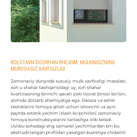
ROLSTAVN DOORHAN RHE45M: MULKINGIZNING
MUROSASIZ XAVFSIZLIGI
Zamonaviy dunyoda xususiy mulk xavfsizligi masalasi,
xoh u shahar tashqarisidagi uy, xoh shahar
kvartirasining birinchi qavati yoki tijorat binosi bo'lsin,
alohida dolzarb ahamiyatga ega. Deraza va eshik
teshiklarini himoya qilish uchun ishonchli va ayni
paytda estetik yechim izlash ko'pchilikni zamonaviy
himoya konstruksiyalarini tanlashga olib keladi.
Ushbu sohadagi eng samarali yechimlardan biri bu
ekstrudirlangan profildan yasalgan buzishga chidamli