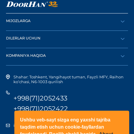
MIJOZLARGA
Buyurtma berish
DILERLAR UCHUN
Katalog
Diler bo‘lish
Dilerni topish
KOMPANIYA HAQIDA
Shaxsiy kabinetga kirish
Kompaniya tarixi
Shahar: Toshkent, Yangihayot tuman, Fayzli MFY, Raihon
ko‘chasi, N6-1003 qurilish
+998(71)2052433
+998(71)2052422
Ushbu veb-sayt sizga eng yaxshi tajriba
info@doorhan.uz
taqdim etish uchun cookie-fayllardan