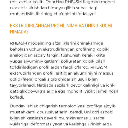
rolstavnlar bo'lib, DoorHan RHE45M flagman modeli
ruxsatsiz kirishdan himoya qilish sohasidagi
muhandislik fikrining cho'qqisini ifodalaydi.
EKSTRUDIRLANGAN PROFIL NIMA VA UNING KUCHI
NIMADA?
RHE45M modelining afzalliklarini chinakamiga
baholash uchun ekstrudirlangan profilning ko'pikli
analogidan asosiy farqini tushunish kerak. Ikkita
yupqa alyuminiy qatlami poliuretan ko'pik bilan
to'ldiriladigan profillardan farqli o'laroq, RHE45M
ekstrudirlangan profili eritilgan alyuminiyni maxsus
qolip (filera) orqali siqib chiqarish usuli bilan
tayyorlanadi. Natijada sezilarli devor qalinligi va ichki
qattiqlik qovurg'alariga ega monolit, yaxlit lamel hosil
bo'ladi.
Bunday ishlab chiqarish texnologiyasi profilga ajoyib
mustahkamlik xususiyatlarini beradi. Uni qo'l asbobi
bilan shikastlash deyarli mumkin emas, u zarba
yuklariga, deformatsiyaga va kesishga urinishlarga