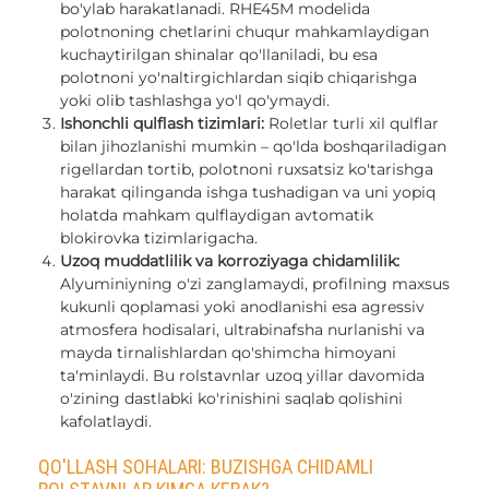
bo'ylab harakatlanadi. RHE45M modelida
polotnoning chetlarini chuqur mahkamlaydigan
kuchaytirilgan shinalar qo'llaniladi, bu esa
polotnoni yo'naltirgichlardan siqib chiqarishga
yoki olib tashlashga yo'l qo'ymaydi.
Ishonchli qulflash tizimlari:
Roletlar turli xil qulflar
bilan jihozlanishi mumkin – qo'lda boshqariladigan
rigellardan tortib, polotnoni ruxsatsiz ko'tarishga
harakat qilinganda ishga tushadigan va uni yopiq
holatda mahkam qulflaydigan avtomatik
blokirovka tizimlarigacha.
Uzoq muddatlilik va korroziyaga chidamlilik:
Alyuminiyning o'zi zanglamaydi, profilning maxsus
kukunli qoplamasi yoki anodlanishi esa agressiv
atmosfera hodisalari, ultrabinafsha nurlanishi va
mayda tirnalishlardan qo'shimcha himoyani
ta'minlaydi. Bu rolstavnlar uzoq yillar davomida
o'zining dastlabki ko'rinishini saqlab qolishini
kafolatlaydi.
QO'LLASH SOHALARI: BUZISHGA CHIDAMLI