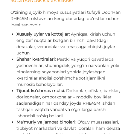
ROLSTAVNLAR KIMGA KERAK?
O'zining ajoyib himoya xususiyatlari tufayli DoorHan
RHE45M rolstavnlari keng doiradagi ob'ektlar uchun
ideal tanlovdir:
Xususiy uylar va kottejlar:
Ayniqsa, kirish uchun
eng zaif nuqtalar bo'lgan birinchi qavatdagi
derazalar, verandalar va terassaga chiqish joylari
uchun.
Shahar kvartiralari:
Pastki va yuqori qavatlarda
yashovchilar, shuningdek, yong'in narvonlari yoki
binolarning soyabonlari yonida joylashgan
kvartiralar aholisi qo'shimcha xotirjamlikni
munosib baholaydilar.
Tijorat ko'chmas mulki:
Do'konlar, ofislar, banklar,
dorixonalar, omborxonalar – moddiy boyliklar
saqlanadigan har qanday joyda RHE45M ishdan
tashqari vaqtda vandal va o'g'rilarga qarshi
ishonchli to'siq bo'ladi.
Ma'muriy va jamoat binolari:
O'quv muassasalari,
tibbiyot markazlari va davlat idoralari ham deraza