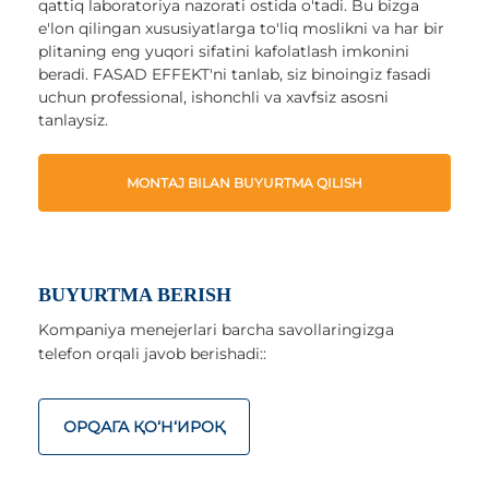
qattiq laboratoriya nazorati ostida o'tadi. Bu bizga
e'lon qilingan xususiyatlarga to'liq moslikni va har bir
plitaning eng yuqori sifatini kafolatlash imkonini
beradi. FASAD EFFEKT'ni tanlab, siz binoingiz fasadi
uchun professional, ishonchli va xavfsiz asosni
tanlaysiz.
MONTAJ BILAN BUYURTMA QILISH
BUYURTMA BERISH
Kompaniya menejerlari barcha savollaringizga
telefon orqali javob berishadi::
ОРQАГА ҚO‘Н‘ИРОҚ