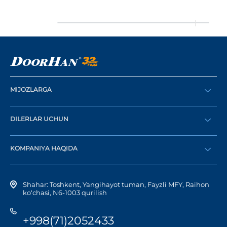
MIJOZLARGA
Buyurtma berish
DILERLAR UCHUN
Katalog
Diler bo‘lish
Dilerni topish
KOMPANIYA HAQIDA
Shaxsiy kabinetga kirish
Kompaniya tarixi
Shahar: Toshkent, Yangihayot tuman, Fayzli MFY, Raihon
ko‘chasi, N6-1003 qurilish
+998(71)2052433