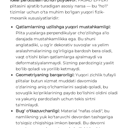
Ideal pardozlash uchun poydevor.
FASAD EFFEKT
plitasini ajratib turadigan asosiy narsa — bu "ho'l"
tizimlar uchun o'ta muhim bo'lgan yuqori fizik-
mexanik xususiyatlaridir:
Qatlamlarning uzilishga yuqori mustahkamligi:
Plita yuzalarga perpendikulyar cho'zilishga a'lo
darajada mustahkamlikka ega. Bu shuni
anglatadiki, u og'ir dekorativ suvoqlar va yelim
aralashmalarining og'irligiga bardosh bera oladi,
vaqt o'tishi bilan qatlamlarga ajralmaydi va
deformatsiyalanmaydi. Sizning pardozingiz yaxlit
bo'lib qoladi va yorilib ketmaydi.
Geometriyaning barqarorligi:
Yuqori zichlik tufayli
plitalar butun xizmat muddati davomida
o'zlarining aniq o'lchamlarini saqlab qoladi, bu
sovuqlik ko'priklarining paydo bo'lishini oldini oladi
va yakuniy pardozlash uchun tekis sirtni
ta'minlaydi.
Bug' o'tkazuvchanligi:
Material "nafas oladi", bu
namlikning yuk ko'taruvchi devordan tashqariga
to'siqsiz chiqishiga imkon beradi. Bu devorni