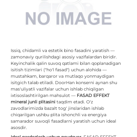
Issiq, chidamli va estetik bino fasadini yaratish —
zamonaviy qurilishdagi asosiy vazifalardan biridir.
Keyinchalik qalin suvoq qatlami bilan qoplanadigan
isitish tizimlari ("ho'l fasad") uchun alohida —
mustahkam, barqaror va mutlaqo yonmaydigan
isitgich talab etiladi. DoorHan konserni aynan shu
mas'uliyatli vazifalar uchun ishlab chiqilgan
ixtisoslashtirilgan mahsulot —
FASAD EFFEKT
mineral junli plitasini
taqdim etadi. O'z
zavodlarimizda bazalt tog' jinslaridan ishlab
chiqarilgan ushbu plita ishonchli va energiya
samarador suvoqli fasadlarni yaratish uchun ideal
asosdir.