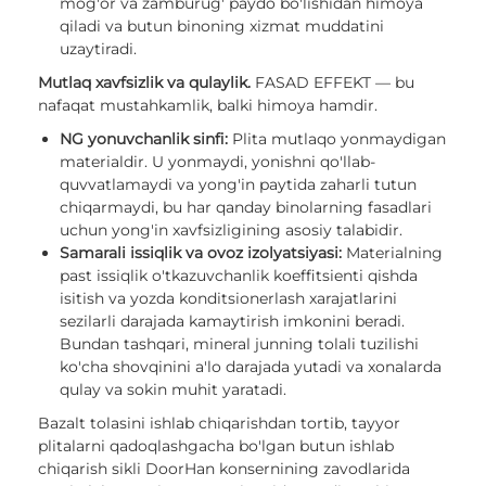
mog'or va zamburug' paydo bo'lishidan himoya
qiladi va butun binoning xizmat muddatini
uzaytiradi.
Mutlaq xavfsizlik va qulaylik.
FASAD EFFEKT — bu
nafaqat mustahkamlik, balki himoya hamdir.
NG yonuvchanlik sinfi:
Plita mutlaqo yonmaydigan
materialdir. U yonmaydi, yonishni qo'llab-
quvvatlamaydi va yong'in paytida zaharli tutun
chiqarmaydi, bu har qanday binolarning fasadlari
uchun yong'in xavfsizligining asosiy talabidir.
Samarali issiqlik va ovoz izolyatsiyasi:
Materialning
past issiqlik o'tkazuvchanlik koeffitsienti qishda
isitish va yozda konditsionerlash xarajatlarini
sezilarli darajada kamaytirish imkonini beradi.
Bundan tashqari, mineral junning tolali tuzilishi
ko'cha shovqinini a'lo darajada yutadi va xonalarda
qulay va sokin muhit yaratadi.
Bazalt tolasini ishlab chiqarishdan tortib, tayyor
plitalarni qadoqlashgacha bo'lgan butun ishlab
chiqarish sikli DoorHan konsernining zavodlarida