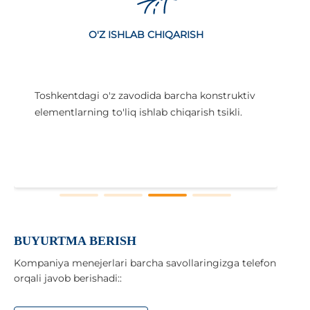
O'Z ISHLAB CHIQARISH
Toshkentdagi o'z zavodida barcha konstruktiv
elementlarning to'liq ishlab chiqarish tsikli.
i
x
BUYURTMA BERISH
Kompaniya menejerlari barcha savollaringizga telefon
orqali javob berishadi::