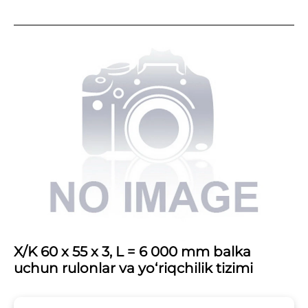
X/K 60 x 55 x 3, L = 6 000 mm balka
uchun rulonlar va yo‘riqchilik tizimi