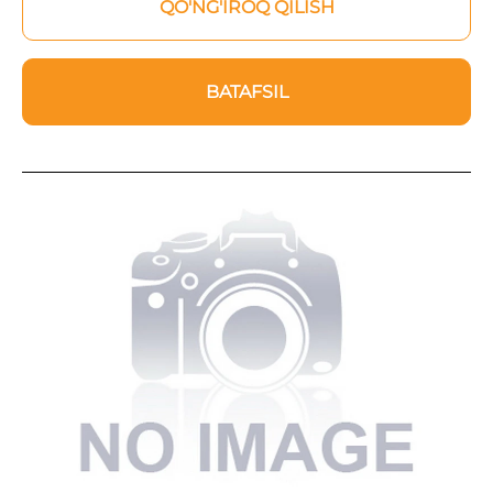
QO'NG'IROQ QILISH
BATAFSIL