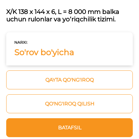
X/K 138 x 144 x 6, L = 8 000 mm balka
uchun rulonlar va yo‘riqchilik tizimi.
NARXI:
So'rov bo'yicha
QAYTA QO'NG'IROQ
QO'NG'IROQ QILISH
BATAFSIL