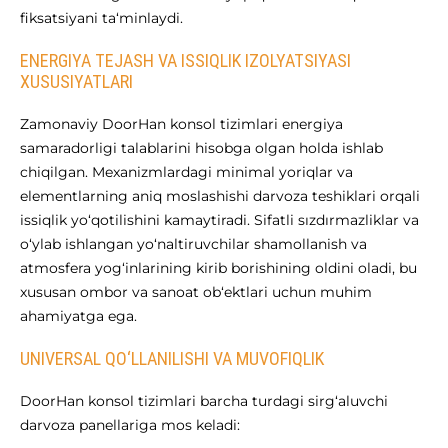
fiksatsiyani ta‘minlaydi.
ENERGIYA TEJASH VA ISSIQLIK IZOLYATSIYASI
XUSUSIYATLARI
Zamonaviy DoorHan konsol tizimlari energiya
samaradorligi talablarini hisobga olgan holda ishlab
chiqilgan. Mexanizmlardagi minimal yoriqlar va
elementlarning aniq moslashishi darvoza teshiklari orqali
issiqlik yo‘qotilishini kamaytiradi. Sifatli sızdırmazliklar va
o‘ylab ishlangan yo‘naltiruvchilar shamollanish va
atmosfera yog‘inlarining kirib borishining oldini oladi, bu
xususan ombor va sanoat ob‘ektlari uchun muhim
ahamiyatga ega.
UNIVERSAL QO‘LLANILISHI VA MUVOFIQLIK
DoorHan konsol tizimlari barcha turdagi sirg‘aluvchi
darvoza panellariga mos keladi: