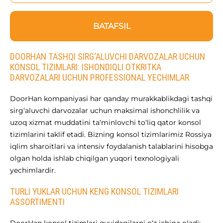
BATAFSIL
DOORHAN TASHQI SIRG‘ALUVCHI DARVOZALAR UCHUN
KONSOL TIZIMLARI: ISHONDIQLI OTKRITKA
DARVOZALARI UCHUN PROFESSIONAL YECHIMLAR
DoorHan kompaniyasi har qanday murakkablikdagi tashqi
sirg‘aluvchi darvozalar uchun maksimal ishonchlilik va
uzoq xizmat muddatini ta‘minlovchi to‘liq qator konsol
tizimlarini taklif etadi. Bizning konsol tizimlarimiz Rossiya
iqlim sharoitlari va intensiv foydalanish talablarini hisobga
olgan holda ishlab chiqilgan yuqori texnologiyali
yechimlardir.
TURLI YUKLAR UCHUN KENG KONSOL TIZIMLARI
ASSORTIMENTI
DoorHan konsol tizimlari quyidagilarni o‘z ichiga oladi: