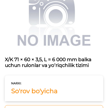
X/K 71 × 60 × 3,5, L = 6 000 mm balka
uchun rulonlar va yo‘riqchilik tizimi
NARXI:
So'rov bo'yicha