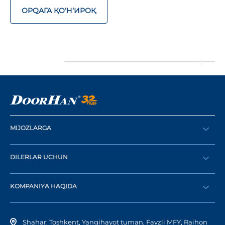
ОРQАГА ҚO‘Н‘ИРОҚ
MIJOZLARGA
Buyurtma berish
DILERLAR UCHUN
Katalog
Diler bo‘lish
Dilerni topish
KOMPANIYA HAQIDA
Shaxsiy kabinetga kirish
Kompaniya tarixi
Shahar: Toshkent, Yangihayot tuman, Fayzli MFY, Raihon