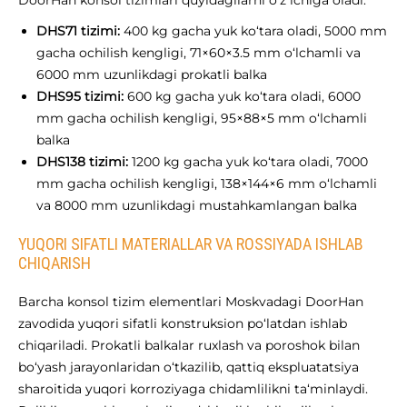
DHS71 tizimi:
400 kg gacha yuk ko‘tara oladi, 5000 mm
gacha ochilish kengligi, 71×60×3.5 mm o‘lchamli va
6000 mm uzunlikdagi prokatli balka
DHS95 tizimi:
600 kg gacha yuk ko‘tara oladi, 6000
mm gacha ochilish kengligi, 95×88×5 mm o‘lchamli
balka
DHS138 tizimi:
1200 kg gacha yuk ko‘tara oladi, 7000
mm gacha ochilish kengligi, 138×144×6 mm o‘lchamli
va 8000 mm uzunlikdagi mustahkamlangan balka
YUQORI SIFATLI MATERIALLAR VA ROSSIYADA ISHLAB
CHIQARISH
Barcha konsol tizim elementlari Moskvadagi DoorHan
zavodida yuqori sifatli konstruksion po‘latdan ishlab
chiqariladi. Prokatli balkalar ruxlash va poroshok bilan
bo‘yash jarayonlaridan o‘tkazilib, qattiq ekspluatatsiya
sharoitida yuqori korroziyaga chidamlilikni ta‘minlaydi.