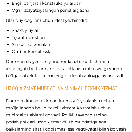
Engil panjarali konstruksiyalardan
Og‘ir izolyatsiyalangan panellargacha
Ular quyidagilar uchun ideal yechimdir:
Shaxsiy uylar
Tijorat ob‘ektlari
Sanoat korxonalari
Ombor komplekslari
DoorHan drayverlari yordamida avtomatlashtirish
imkoniyati bu tizimlarni harakatlanish intensivligi yuqori
bo‘lgan ob‘ektlar uchun eng optimal tanlovga aylantiradi.
UZOQ XIZMAT MUDDATI VA MINIMAL TEXNIK XIZMAT
DoorHan konsol tizimlari intensiv foydalanish uchun
mo‘ljallangan bo‘lib, texnik xizmat ko‘rsatish uchun
minimal talablarni qo‘yadi. Rolikli tayanchlarning
podshipniklari uzoq xizmat qilish muddatiga ega,
balkalarning sifatli qoplamasi esa vaqti-vaqti bilan bo‘yash