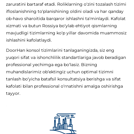
zaruratini bartaraf etadi. Roliklarning o‘zini tozalash tizimi
ifloslanishning to‘planishining oldini oladi va har qanday
ob-havo sharoitida barqaror ishlashni ta‘minlaydi. Kafolat
xizmati va butun Rossiya bo‘ylab ehtiyot qismlarning
mavjudligi tizimlarning ko‘p yillar davomida muammosiz
ishlashini kafolatlaydi.
DoorHan konsol tizimlarini tanlaganingizda, siz eng
yuqori sifat va ishonchlilik standartlariga javob beradigan
professional yechimga ega bo‘lasiz. Bizning
muhandislarimiz ob‘ektingiz uchun optimal tizimni
tanlash bo‘yicha batafsil konsultatsiya berishga va sifat
kafolati bilan professional o‘rnatishni amalga oshirishga
tayyor.