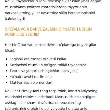
Rolikli tayanchlar rulonli podshipniklar bilan jihozlangan
mustahkam polimer materiallardan tayyorlanib,
darvozalarning yillar davomida silliq harakatlanishini
kafolatlaydi.
SIRG‘ALUVCHI DARVOZALARNI O‘RNATISH UCHUN
KOMPLEKS YECHIM
Har bir DoorHan konsol tizimi to‘plamiga quyidagilar
kiradi:
Tegishli kesimdagi prokatli balka
Sozlanishi mumkin bo‘lgan rolikli tayanchlar
Pastki va yuqori ushlagichlar (zadvijkali)
Yo‘naltiruvchi qurilmalar
Mahkamlash elementlari
Roliklar tizimi yukni teng taqsimlab, konstruksiyaning
eskirishini minimallashtiradi. Maxsus ishlab chiqilgan
ushlagichlar shamol ta‘sirida darvozalarning
tebranishining oldini oladi va yopiq holatda aniq