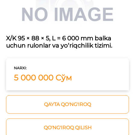
X/K 95 × 88 × 5, L = 6 000 mm balka
uchun rulonlar va yo‘riqchilik tizimi.
NARXI:
5 000 000 Сўм
QAYTA QO'NG'IROQ
QO'NG'IROQ QILISH