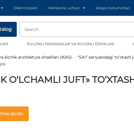
Dilerni topish
Hamkorlar uchun
Aloqa ma'lumotlari
talog
JLAR
RULONLI PANJARALAR VA RULONLI ESHIKLAR
va kichik arxitektura shakllari (KAS)
"Siti" seriyasidagi to‘xtash
oni
IK O‘LCHAMLI JUFT» TO‘XTAS
TMA QILISH