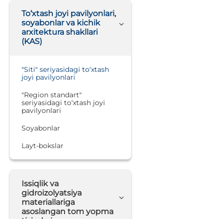
To‘xtash joyi pavilyonlari,
soyabonlar va kichik
arxitektura shakllari
(KAS)
"Siti" seriyasidagi to‘xtash
joyi pavilyonlari
"Region standart"
seriyasidagi to‘xtash joyi
pavilyonlari
Soyabonlar
Layt-bokslar
Issiqlik va
gidroizolyatsiya
materiallariga
asoslangan tom yopma