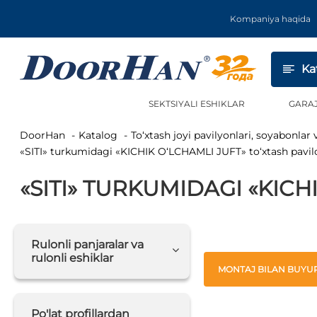
Kompaniya haqida
Ka
SEKTSIYALI ESHIKLAR
GARA
DoorHan
Katalog
To‘xtash joyi pavilyonlari, soyabonlar 
«SITI» turkumidagi «KICHIK O‘LCHAMLI JUFT» to‘xtash pavil
«SITI» TURKUMIDAGI «KICH
Rulonli panjaralar va
rulonli eshiklar
MONTAJ BILAN BUYUR
Po'lat profillardan