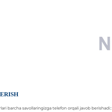
ERISH
i barcha savollaringizga telefon orqali javob berishadi::