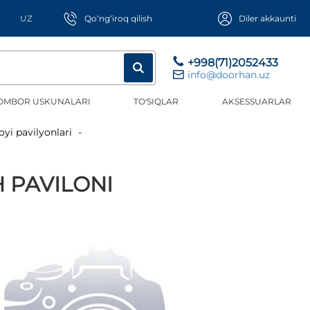
UZ
Qo‘ng‘iroq qilish
Diler akkaunti
+998(71)2052433
info@doorhan.uz
OMBOR USKUNALARI
TO'SIQLAR
AKSESSUARLAR
 joyi pavilyonlari
H PAVILONI