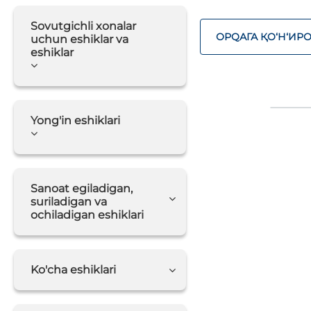
Sovutgichli xonalar
ОРQАГА ҚO‘Н‘ИР
uchun eshiklar va
eshiklar
Yong'in eshiklari
Sanoat egiladigan,
suriladigan va
ochiladigan eshiklari
Ko'cha eshiklari