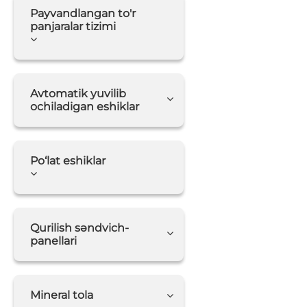
Payvandlangan to'r
panjaralar tizimi
Avtomatik yuvilib
ochiladigan eshiklar
Po‘lat eshiklar
Qurilish səndvich-
panellari
Mineral tola