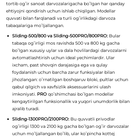
tortib ogʻir sanoat darvozalarigacha boʻlgan har qanday
ehtiyojni qondirish uchun ishlab chiqilgan. Modellar
quvvati bilan farqlanadi va turli ogʻirlikdagi darvoza
tabaqalariga moʻljallangan.
Sliding-500/800 va Sliding-500PRO/800PRO:
Bular
tabaqa ogʻirligi mos ravishda 500 va 800 kg gacha
boʻlgan xususiy uylar va dala hovlilardagi darvozalarni
avtomatlashtirish uchun ideal yechimlardir. Ular
ixcham, past shovqin darajasiga ega va qulay
foydalanish uchun barcha zarur funksiyalar bilan
jihozlangan: oʻrnatilgan boshqaruv bloki, pultlar uchun
qabul qilgich va xavfsizlik aksessuarlarini ulash
imkoniyati.
PRO
qoʻshimchasi boʻlgan modellar
kengaytirilgan funksionallik va yuqori unumdorlik bilan
ajralib turadi.
Sliding-1300PRO/2100PRO:
Bu quvvatli privodlar
ogʻirligi 1300 va 2100 kg gacha boʻlgan ogʻir darvozalar
uchun moʻljallangan boʻlib, ular koʻpincha kottej