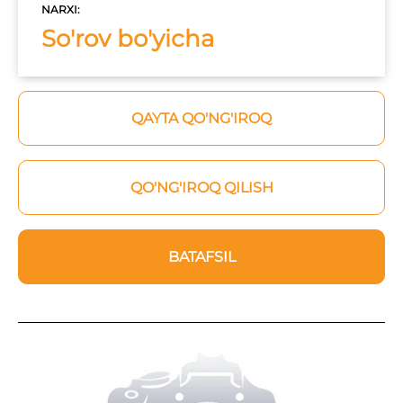
NARXI:
So'rov bo'yicha
QAYTA QO'NG'IROQ
QO'NG'IROQ QILISH
BATAFSIL