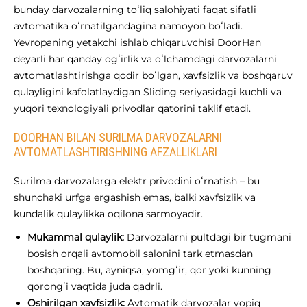
bunday darvozalarning toʻliq salohiyati faqat sifatli
avtomatika oʻrnatilgandagina namoyon boʻladi.
Yevropaning yetakchi ishlab chiqaruvchisi DoorHan
deyarli har qanday ogʻirlik va oʻlchamdagi darvozalarni
avtomatlashtirishga qodir boʻlgan, xavfsizlik va boshqaruv
qulayligini kafolatlaydigan Sliding seriyasidagi kuchli va
yuqori texnologiyali privodlar qatorini taklif etadi.
DOORHAN BILAN SURILMA DARVOZALARNI
AVTOMATLASHTIRISHNING AFZALLIKLARI
Surilma darvozalarga elektr privodini oʻrnatish – bu
shunchaki urfga ergashish emas, balki xavfsizlik va
kundalik qulaylikka oqilona sarmoyadir.
Mukammal qulaylik:
Darvozalarni pultdagi bir tugmani
bosish orqali avtomobil salonini tark etmasdan
boshqaring. Bu, ayniqsa, yomgʻir, qor yoki kunning
qorongʻi vaqtida juda qadrli.
Oshirilgan xavfsizlik:
Avtomatik darvozalar yopiq