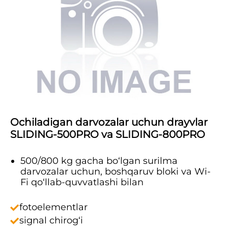
Ochiladigan darvozalar uchun drayvlar
SLIDING-500PRO va SLIDING-800PRO
500/800 kg gacha bo‘lgan surilma
darvozalar uchun, boshqaruv bloki va Wi-
Fi qo‘llab-quvvatlashi bilan
fotoelementlar
signal chirog‘i