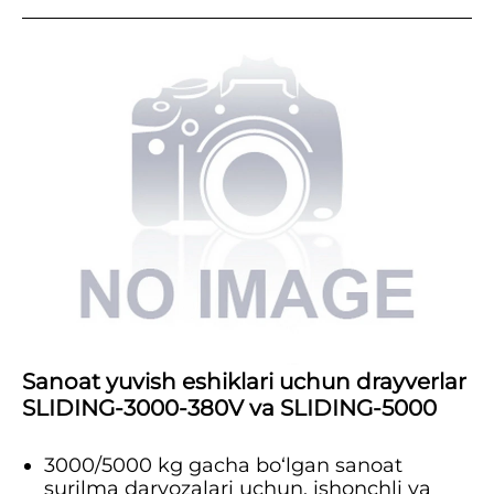
Sanoat yuvish eshiklari uchun drayverlar
SLIDING-3000-380V va SLIDING-5000
3000/5000 kg gacha bo‘lgan sanoat
surilma darvozalari uchun, ishonchli va