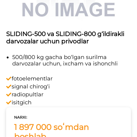
SLIDING-500 va SLIDING-800 g‘ildirakli
darvozalar uchun privodlar
500/800 kg gacha bo‘lgan surilma
darvozalar uchun, ixcham va ishonchli
fotoelementlar
signal chirog‘i
radiopultlar
isitgich
NARXI:
1 897 000 soʻmdan
boshlab