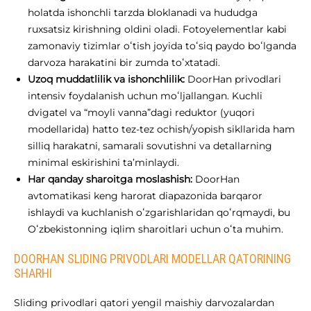
holatda ishonchli tarzda bloklanadi va hududga
ruxsatsiz kirishning oldini oladi. Fotoyelementlar kabi
zamonaviy tizimlar oʻtish joyida toʻsiq paydo boʻlganda
darvoza harakatini bir zumda toʻxtatadi.
Uzoq muddatlilik va ishonchlilik:
DoorHan privodlari
intensiv foydalanish uchun moʻljallangan. Kuchli
dvigatel va “moyli vanna”dagi reduktor (yuqori
modellarida) hatto tez-tez ochish/yopish sikllarida ham
silliq harakatni, samarali sovutishni va detallarning
minimal eskirishini ta’minlaydi.
Har qanday sharoitga moslashish:
DoorHan
avtomatikasi keng harorat diapazonida barqaror
ishlaydi va kuchlanish oʻzgarishlaridan qoʻrqmaydi, bu
Oʻzbekistonning iqlim sharoitlari uchun oʻta muhim.
DOORHAN SLIDING PRIVODLARI MODELLAR QATORINING
SHARHI
Sliding privodlari qatori yengil maishiy darvozalardan