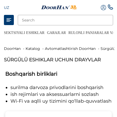
UZ
SEKTSIYALI ESHIKLAR
GARAJLAR
RULONLI PANJARALAR VA 
DoorHan
Katalog
Avtomatlashtirish DoorHan
Sürgülü
SÜRGÜLÜ ESHIKLAR UCHUN DRAYVLAR
Boshqarish birliklari
surilma darvoza privodlarini boshqarish
ish rejimlari va aksessuarlarni sozlash
Wi-Fi va aqlli uy tizimini qo‘llab-quvvatlash