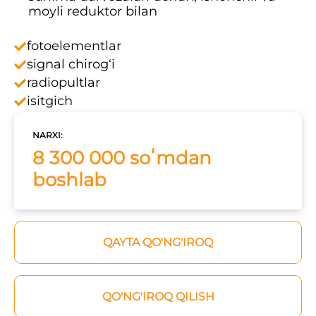
moyli reduktor bilan
fotoelementlar
signal chirog‘i
radiopultlar
isitgich
NARXI:
8 300 000 soʻmdan
boshlab
QAYTA QO'NG'IROQ
QO'NG'IROQ QILISH