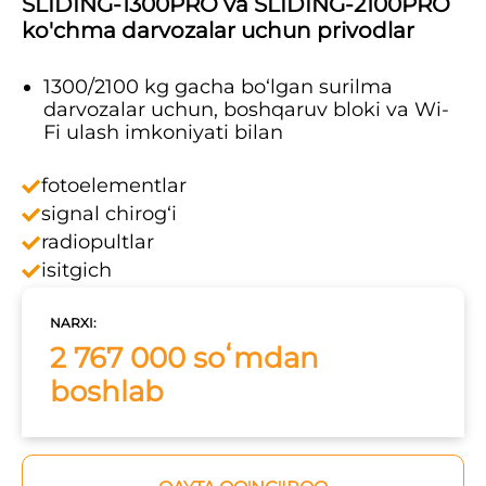
SLIDING-1300PRO va SLIDING-2100PRO
ko'chma darvozalar uchun privodlar
1300/2100 kg gacha bo‘lgan surilma
darvozalar uchun, boshqaruv bloki va Wi-
Fi ulash imkoniyati bilan
fotoelementlar
signal chirog‘i
radiopultlar
isitgich
NARXI:
2 767 000 soʻmdan
boshlab