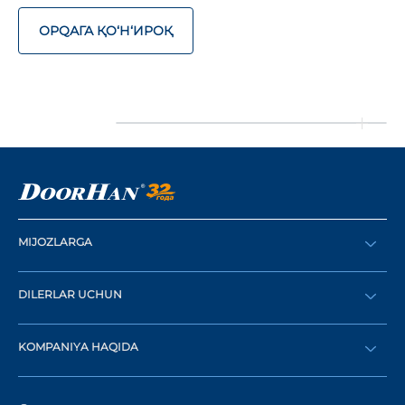
ОРQАГА ҚO‘Н‘ИРОҚ
MIJOZLARGA
Buyurtma berish
DILERLAR UCHUN
Katalog
Diler bo‘lish
Dilerni topish
KOMPANIYA HAQIDA
Shaxsiy kabinetga kirish
Kompaniya tarixi