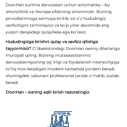
DoorHan surilma darvozalari uchun avtomatika – bu
ishonchlilik va Yevropa sifatining sinonimidir. Bizning
privodlarimizga sarmoya kiritib, siz oʻz hududingiz
xavfsizligini ta’minlaysiz va koʻp yillar davomida eng
yuqori darajadagi qulaylikka ega boʻlasiz.
Hududingizga kirishni qulay va xavfsiz qilishga
tayyormisiz?
Oʻzbekistondagi DoorHan rasmiy dilerlariga
murojaat qiling. Bizning mutaxassislarimiz
darvozalaringizning ogʻirligi va foydalanish intensivligiga
toʻliq mos keladigan modelni tanlashda yordam beradi,
shuningdek, uskunani professional tarzda oʻrnatib, sozlab
beradi.
DoorHan – sizning aqlli kirish nazoratingiz.