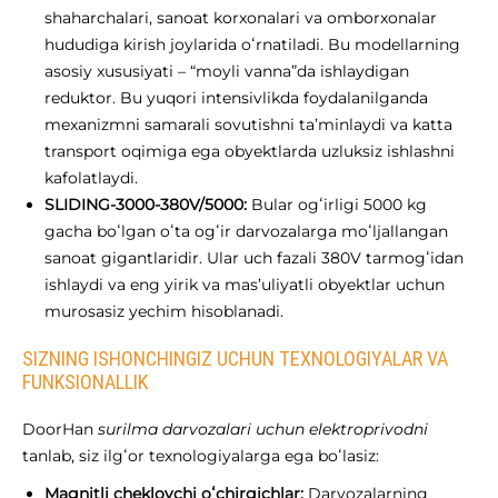
shaharchalari, sanoat korxonalari va omborxonalar
hududiga kirish joylarida oʻrnatiladi. Bu modellarning
asosiy xususiyati – “moyli vanna”da ishlaydigan
reduktor. Bu yuqori intensivlikda foydalanilganda
mexanizmni samarali sovutishni ta’minlaydi va katta
transport oqimiga ega obyektlarda uzluksiz ishlashni
kafolatlaydi.
SLIDING-3000-380V/5000:
Bular ogʻirligi 5000 kg
gacha boʻlgan oʻta ogʻir darvozalarga moʻljallangan
sanoat gigantlaridir. Ular uch fazali 380V tarmogʻidan
ishlaydi va eng yirik va mas’uliyatli obyektlar uchun
murosasiz yechim hisoblanadi.
SIZNING ISHONCHINGIZ UCHUN TEXNOLOGIYALAR VA
FUNKSIONALLIK
DoorHan
surilma darvozalari uchun elektroprivodni
tanlab, siz ilgʻor texnologiyalarga ega boʻlasiz:
Magnitli cheklovchi oʻchirgichlar:
Darvozalarning