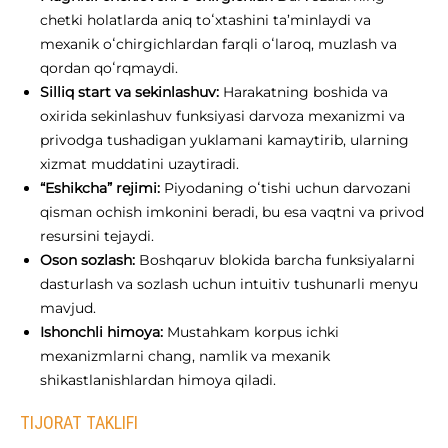
chetki holatlarda aniq toʻxtashini ta’minlaydi va
mexanik oʻchirgichlardan farqli oʻlaroq, muzlash va
qordan qoʻrqmaydi.
Silliq start va sekinlashuv:
Harakatning boshida va
oxirida sekinlashuv funksiyasi darvoza mexanizmi va
privodga tushadigan yuklamani kamaytirib, ularning
xizmat muddatini uzaytiradi.
“Eshikcha” rejimi:
Piyodaning oʻtishi uchun darvozani
qisman ochish imkonini beradi, bu esa vaqtni va privod
resursini tejaydi.
Oson sozlash:
Boshqaruv blokida barcha funksiyalarni
dasturlash va sozlash uchun intuitiv tushunarli menyu
mavjud.
Ishonchli himoya:
Mustahkam korpus ichki
mexanizmlarni chang, namlik va mexanik
shikastlanishlardan himoya qiladi.
TIJORAT TAKLIFI