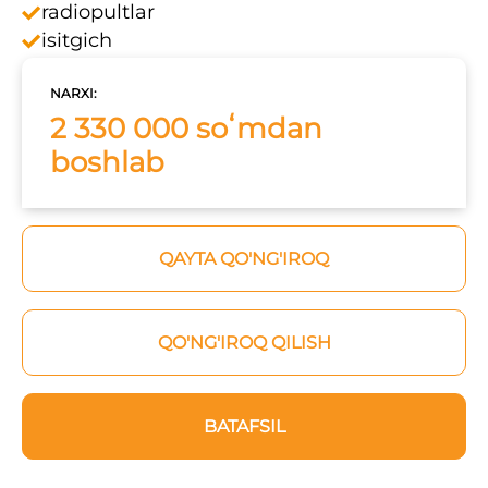
radiopultlar
isitgich
NARXI:
2 330 000 soʻmdan
boshlab
QAYTA QO'NG'IROQ
QO'NG'IROQ QILISH
BATAFSIL