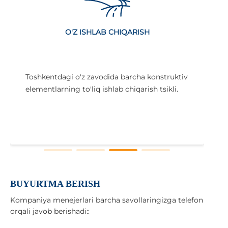
O'Z ISHLAB CHIQARISH
Toshkentdagi o'z zavodida barcha konstruktiv
elementlarning to'liq ishlab chiqarish tsikli.
i
x
BUYURTMA BERISH
Kompaniya menejerlari barcha savollaringizga telefon
orqali javob berishadi::