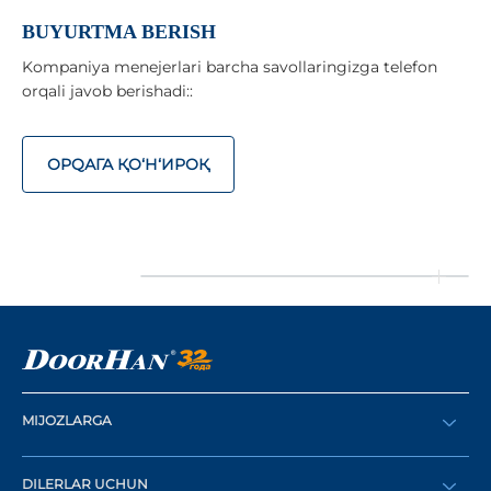
BUYURTMA BERISH
Kompaniya menejerlari barcha savollaringizga telefon
orqali javob berishadi::
ОРQАГА ҚO‘Н‘ИРОҚ
MIJOZLARGA
Buyurtma berish
DILERLAR UCHUN