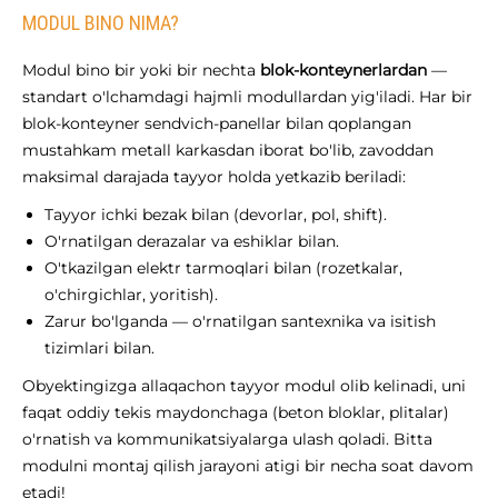
MODUL BINO NIMA?
Modul bino bir yoki bir nechta
blok-konteynerlardan
—
standart o'lchamdagi hajmli modullardan yig'iladi. Har bir
blok-konteyner sendvich-panellar bilan qoplangan
mustahkam metall karkasdan iborat bo'lib, zavoddan
maksimal darajada tayyor holda yetkazib beriladi:
Tayyor ichki bezak bilan (devorlar, pol, shift).
O'rnatilgan derazalar va eshiklar bilan.
O'tkazilgan elektr tarmoqlari bilan (rozetkalar,
o'chirgichlar, yoritish).
Zarur bo'lganda — o'rnatilgan santexnika va isitish
tizimlari bilan.
Obyektingizga allaqachon tayyor modul olib kelinadi, uni
faqat oddiy tekis maydonchaga (beton bloklar, plitalar)
o'rnatish va kommunikatsiyalarga ulash qoladi. Bitta
modulni montaj qilish jarayoni atigi bir necha soat davom
etadi!