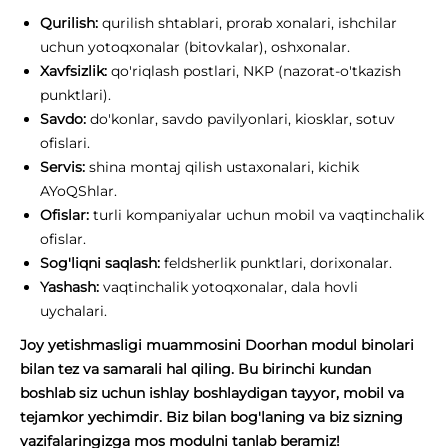
Qurilish:
qurilish shtablari, prorab xonalari, ishchilar
uchun yotoqxonalar (bitovkalar), oshxonalar.
Xavfsizlik:
qo'riqlash postlari, NKP (nazorat-o'tkazish
punktlari).
Savdo:
do'konlar, savdo pavilyonlari, kiosklar, sotuv
ofislari.
Servis:
shina montaj qilish ustaxonalari, kichik
AYoQShlar.
Ofislar:
turli kompaniyalar uchun mobil va vaqtinchalik
ofislar.
Sog'liqni saqlash:
feldsherlik punktlari, dorixonalar.
Yashash:
vaqtinchalik yotoqxonalar, dala hovli
uychalari.
Joy yetishmasligi muammosini Doorhan modul binolari
bilan tez va samarali hal qiling. Bu birinchi kundan
boshlab siz uchun ishlay boshlaydigan tayyor, mobil va
tejamkor yechimdir. Biz bilan bog'laning va biz sizning
vazifalaringizga mos modulni tanlab beramiz!