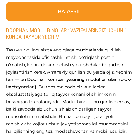
BATAFSIL
DOORHAN MODUL BINOLARI: VAZIFALARINGIZ UCHUN 1
KUNDA TAYYOR YECHIM
Tasavvur qiling, sizga eng qisqa muddatlarda qurilish
maydonchasida ofis tashkil etish, qo'riqlash postini
o'rnatish, kichik do'kon ochish yoki ishchilar brigadasini
joylashtirish kerak. An'anaviy qurilish bu yerda ojiz. Yechim
bor — bu
Doorhan kompaniyasining modul binolari (blok-
konteynerlari)
. Bu tom ma'noda bir kun ichida
ekspluatatsiyaga to'liq tayyor xonani olish imkonini
beradigan texnologiyadir. Modul bino — bu qurilish emas,
balki zavodda siz uchun ishlab chiqarilgan tayyor
mahsulotni o'rnatishdir. Bu har qanday tijorat yoki
maishiy ehtiyojlar uchun joy yetishmasligi muammosini
hal qilishning eng tez, moslashuvchan va mobil usulidir.