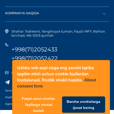
Katalog
Diler bo‘lish
Dilerni topish
KOMPANIYA HAQIDA
Shaxsiy kabinetga kirish
Kompaniya tarixi
Shahar: Toshkent, Yangihayot tuman, Fayzli MFY, Raihon
ko‘chasi, N6-1003 qurilish
+998(71)2052433
+998(71)2052422
Ushbu veb-sayt sizga eng yaxshi tajriba
info@doorhan.uz
taqdim etish uchun cookie-fayllardan
foydalanadi. Rozilik shakli haqida.
About
consent form
Terms of use
Maxfiylik siyosati
Faqat zarur cookie-
Barcha cookielarga
Agreement on the processing of personal data
fayllarga ruxsat
ijozat bering
berish