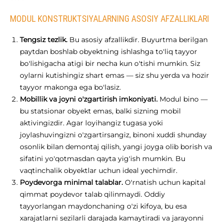
MODUL KONSTRUKTSIYALARNING ASOSIY AFZALLIKLARI
Tengsiz tezlik.
Bu asosiy afzallikdir. Buyurtma berilgan
paytdan boshlab obyektning ishlashga to'liq tayyor
bo'lishigacha atigi bir necha kun o'tishi mumkin. Siz
oylarni kutishingiz shart emas — siz shu yerda va hozir
tayyor makonga ega bo'lasiz.
Mobillik va joyni o'zgartirish imkoniyati.
Modul bino —
bu statsionar obyekt emas, balki sizning mobil
aktivingizdir. Agar loyihangiz tugasa yoki
joylashuvingizni o'zgartirsangiz, binoni xuddi shunday
osonlik bilan demontaj qilish, yangi joyga olib borish va
sifatini yo'qotmasdan qayta yig'ish mumkin. Bu
vaqtinchalik obyektlar uchun ideal yechimdir.
Poydevorga minimal talablar.
O'rnatish uchun kapital
qimmat poydevor talab qilinmaydi. Oddiy
tayyorlangan maydonchaning o'zi kifoya, bu esa
xarajatlarni sezilarli darajada kamaytiradi va jarayonni