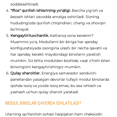
soddalashtiradi.
"Iflos" qurilish ishlarining yo'qligi.
Barcha yig'ish va
bezash ishlari zavodda amalga oshiriladi. Sizning
hududingizda qurilish chiqindilari, chang va shovqin
bo'lmaydi.
Kengaytiriluvchanlik.
Kattaroq xona kerakmi?
Muammo yo'q. Modullarni bir-biriga har qanday
konfiguratsiyada osongina ulash, bir necha qavatli va
har qanday kerakli maydondagi binolarni yaratish
mumkin. Siz bitta moduldan boshlab, vaqt o'tishi bilan
binoingizni kengaytirishingiz mumkin.
Qulay sharoitlar.
Energiya samarador sendvich-
panellardan yasalgan devorlar tufayli modul binolarda
qishda issiq va yozda issiq emas, bu esa ishlash va
yashash uchun qulay sharoit yaratadi.
MODUL BINOLAR QAYERDA ISHLATILADI?
Ularning qo'llanilish sohasi haqiqatan ham cheksizdir: