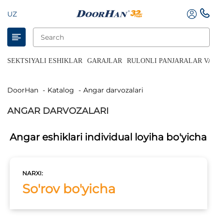
UZ
SEKTSIYALI ESHIKLAR
GARAJLAR
RULONLI PANJARALAR VA 
DoorHan
Katalog
Angar darvozalari
ANGAR DARVOZALARI
Angar eshiklari individual loyiha bo'yicha
NARXI:
So'rov bo'yicha