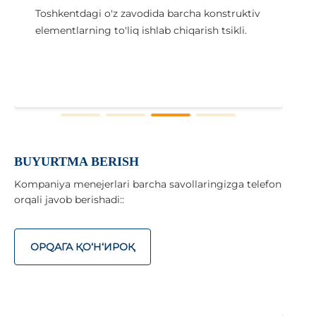
Toshkentdagi o'z zavodida barcha konstruktiv
elementlarning to'liq ishlab chiqarish tsikli.
i
x
BUYURTMA BERISH
Kompaniya menejerlari barcha savollaringizga telefon
orqali javob berishadi::
ОРQАГА ҚO‘Н‘ИРОҚ