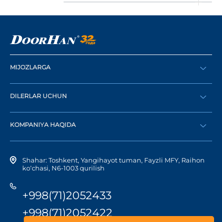
MIJOZLARGA
Buyurtma berish
DILERLAR UCHUN
Katalog
Diler bo‘lish
Dilerni topish
KOMPANIYA HAQIDA
Shaxsiy kabinetga kirish
Kompaniya tarixi
Shahar: Toshkent, Yangihayot tuman, Fayzli MFY, Raihon
ko‘chasi, N6-1003 qurilish
+998(71)2052433
+998(71)2052422