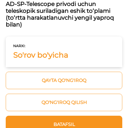
AD-SP-Telescope privodi uchun
teleskopik suriladigan eshik to‘plami
(to‘rtta harakatlanuvchi yengil yaproq
bilan)
NARXI:
So'rov bo'yicha
QAYTA QO'NG'IROQ
QO'NG'IROQ QILISH
BATAFSIL