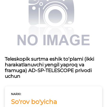
Teleskopik surtma eshik to‘plami (ikki
harakatlanuvchi yengil yaproq va
framuga) AD-SP-TELESCOPE privodi
uchun
NARXI:
So'rov bo'yicha