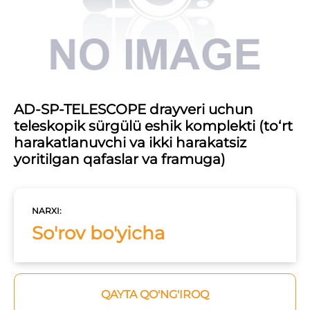
AD-SP-TELESCOPE drayveri uchun
teleskopik sürgülü eshik komplekti (to‘rt
harakatlanuvchi va ikki harakatsiz
yoritilgan qafaslar va framuga)
NARXI:
So'rov bo'yicha
QAYTA QO'NG'IROQ