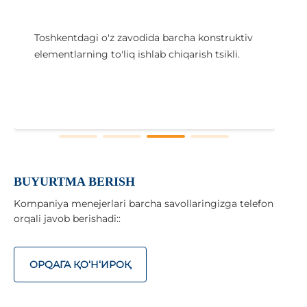
Toshkentdagi o'z zavodida barcha konstruktiv
elementlarning to'liq ishlab chiqarish tsikli.
i
x
BUYURTMA BERISH
Kompaniya menejerlari barcha savollaringizga telefon
orqali javob berishadi::
ОРQАГА ҚO‘Н‘ИРОҚ