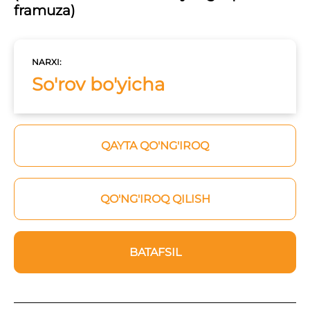
framuza)
NARXI:
So'rov bo'yicha
QAYTA QO'NG'IROQ
QO'NG'IROQ QILISH
BATAFSIL