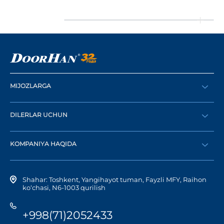
MIJOZLARGA
Buyurtma berish
DILERLAR UCHUN
Katalog
Diler bo‘lish
Dilerni topish
KOMPANIYA HAQIDA
Shaxsiy kabinetga kirish
Kompaniya tarixi
Shahar: Toshkent, Yangihayot tuman, Fayzli MFY, Raihon
ko‘chasi, N6-1003 qurilish
+998(71)2052433