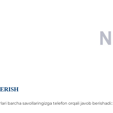
ERISH
i barcha savollaringizga telefon orqali javob berishadi::