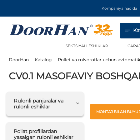
Kompaniya haqida
Ka
SEKTSIYALI ESHIKLAR
GARA
DoorHan
Katalog
Rollet va rolvorotlar uchun avtomati
CV0.1 MASOFAVIY BOSHQA
Rulonli panjaralar va
rulonli eshiklar
MONTAJ BILAN BUYUR
Po'lat profillardan
yasalgan rulonli eshiklar