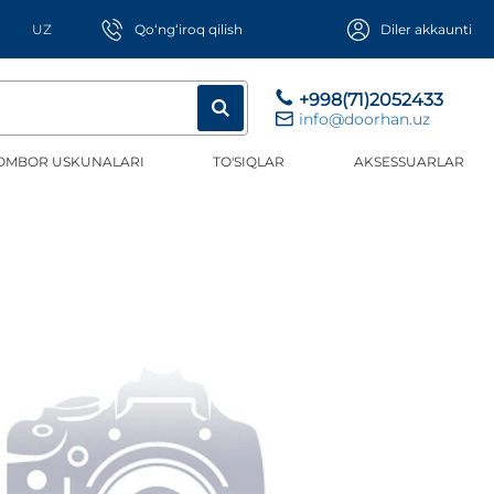
UZ
Qo‘ng‘iroq qilish
Diler akkaunti
+998(71)2052433
info@doorhan.uz
OMBOR USKUNALARI
TO'SIQLAR
AKSESSUARLAR