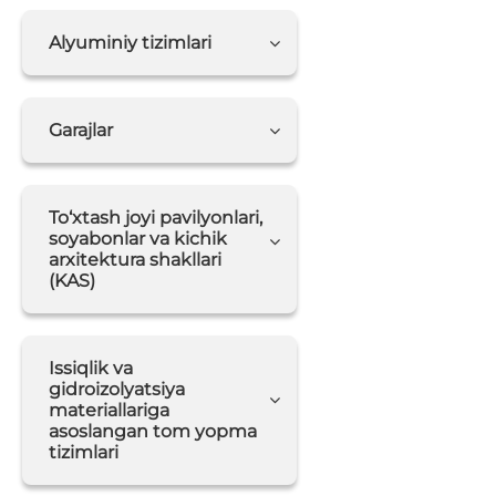
Alyuminiy tizimlari
Garajlar
To‘xtash joyi pavilyonlari,
soyabonlar va kichik
arxitektura shakllari
(KAS)
Issiqlik va
gidroizolyatsiya
materiallariga
asoslangan tom yopma
tizimlari