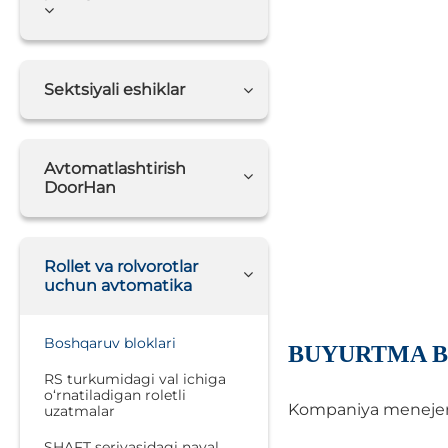
Sektsiyali eshiklar
Avtomatlashtirish
DoorHan
Rollet va rolvorotlar
uchun avtomatika
Boshqaruv bloklari
BUYURTMA B
RS turkumidagi val ichiga
o‘rnatiladigan roletli
Kompaniya menejerlar
uzatmalar
SHAFT seriyasidagi naval