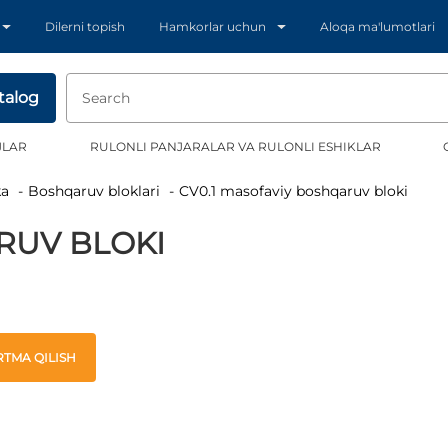
Dilerni topish
Hamkorlar uchun
Aloqa ma'lumotlari
talog
JLAR
RULONLI PANJARALAR VA RULONLI ESHIKLAR
ka
Boshqaruv bloklari
CV0.1 masofaviy boshqaruv bloki
RUV BLOKI
TMA QILISH