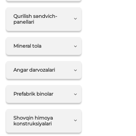
Qurilish səndvich-
panellari
Mineral tola
Angar darvozalari
Prefabrik binolar
Shovqin himoya
konstruksiyalari