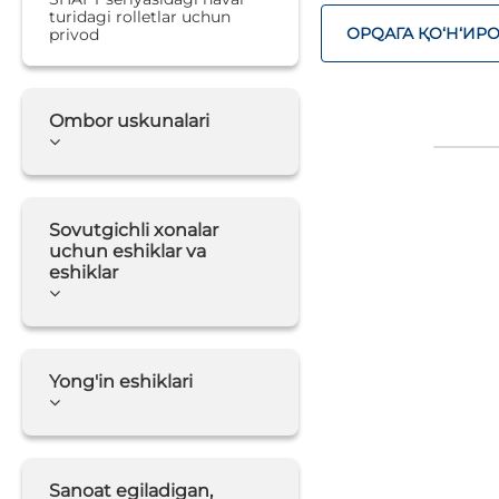
turidagi rolletlar uchun
ОРQАГА ҚO‘Н‘ИР
privod
Ombor uskunalari
Sovutgichli xonalar
uchun eshiklar va
eshiklar
Yong'in eshiklari
Sanoat egiladigan,