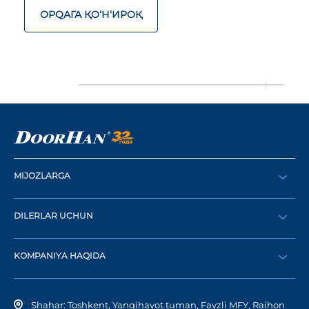
ОРQАГА ҚO‘Н‘ИРОҚ
MIJOZLARGA
Buyurtma berish
DILERLAR UCHUN
Katalog
Diler bo‘lish
Dilerni topish
KOMPANIYA HAQIDA
Shaxsiy kabinetga kirish
Kompaniya tarixi
Shahar: Toshkent, Yangihayot tuman, Fayzli MFY, Raihon