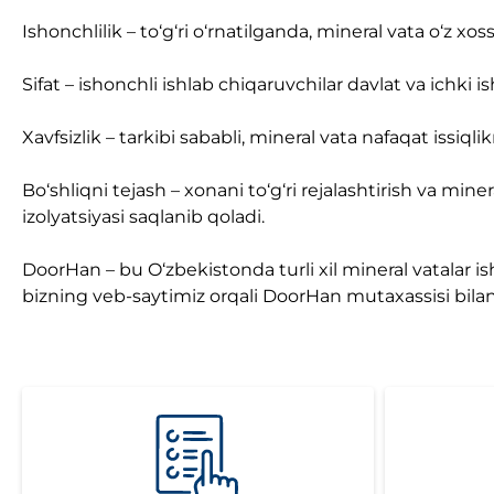
Ishonchlilik – to‘g‘ri o‘rnatilganda, mineral vata o‘z xo
Sifat – ishonchli ishlab chiqaruvchilar davlat va ichki 
Xavfsizlik – tarkibi sababli, mineral vata nafaqat issiql
Bo‘shliqni tejash – xonani to‘g‘ri rejalashtirish va min
izolyatsiyasi saqlanib qoladi.
DoorHan – bu O‘zbekistonda turli xil mineral vatalar 
bizning veb-saytimiz orqali DoorHan mutaxassisi bila