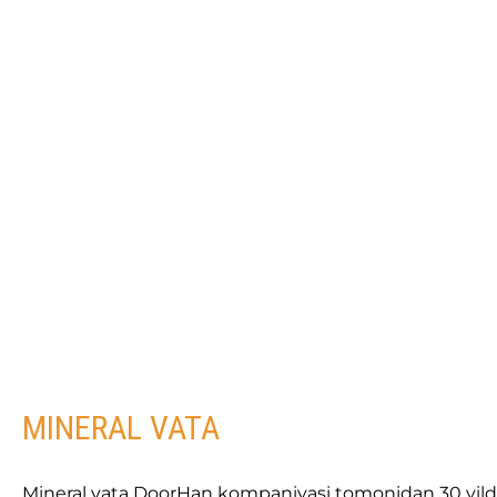
MINERAL VATA
Mineral vata DoorHan kompaniyasi tomonidan 30 yildan 