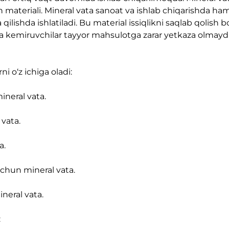
sh materiali. Mineral vata sanoat va ishlab chiqarishda h
ilishda ishlatiladi. Bu material issiqlikni saqlab qolish b
 va kemiruvchilar tayyor mahsulotga zarar yetkaza olmaydi,
 o‘z ichiga oladi:
ineral vata.
 vata.
a.
uchun mineral vata.
neral vata.
: