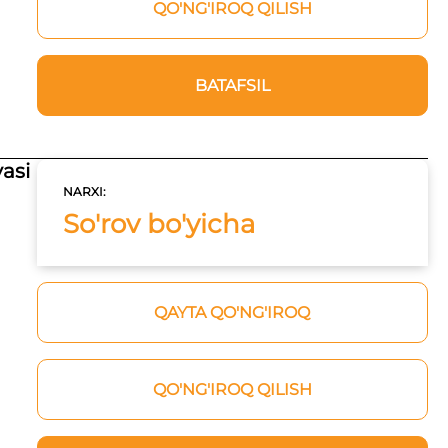
QO'NG'IROQ QILISH
BATAFSIL
yasi
NARXI:
So'rov bo'yicha
QAYTA QO'NG'IROQ
QO'NG'IROQ QILISH