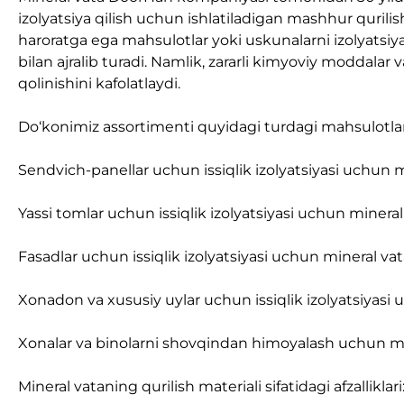
izolyatsiya qilish uchun ishlatiladigan mashhur qurili
haroratga ega mahsulotlar yoki uskunalarni izolyatsiya q
bilan ajralib turadi. Namlik, zararli kimyoviy moddalar
qolinishini kafolatlaydi.
Do‘konimiz assortimenti quyidagi turdagi mahsulotlarni
Sendvich-panellar uchun issiqlik izolyatsiyasi uchun m
Yassi tomlar uchun issiqlik izolyatsiyasi uchun mineral
Fasadlar uchun issiqlik izolyatsiyasi uchun mineral vat
Xonadon va xususiy uylar uchun issiqlik izolyatsiyasi 
Xonalar va binolarni shovqindan himoyalash uchun mi
Mineral vataning qurilish materiali sifatidagi afzalliklari