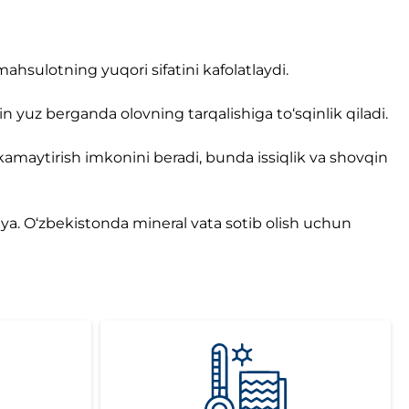
mahsulotning yuqori sifatini kafolatlaydi.
‘in yuz berganda olovning tarqalishiga to‘sqinlik qiladi.
da kamaytirish imkonini beradi, bunda issiqlik va shovqin
iya. O‘zbekistonda mineral vata sotib olish uchun