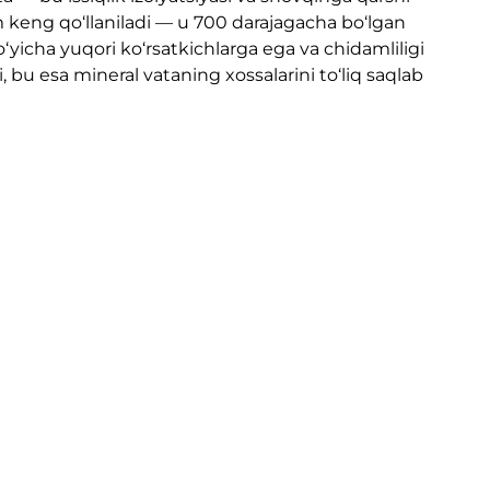
am keng qo‘llaniladi — u 700 darajagacha bo‘lgan
o‘yicha yuqori ko‘rsatkichlarga ega va chidamliligi
 bu esa mineral vataning xossalarini to‘liq saqlab