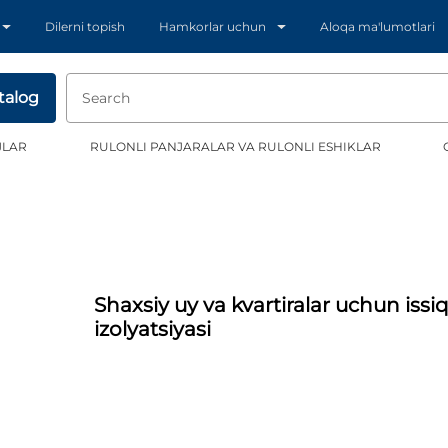
Dilerni topish
Hamkorlar uchun
Aloqa ma'lumotlari
talog
JLAR
RULONLI PANJARALAR VA RULONLI ESHIKLAR
Shaxsiy uy va kvartiralar uchun issiq
izolyatsiyasi