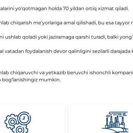
ssalarini yo‘qotmagan holda 70 yildan ortiq xizmat qiladi.
ishlab chiqarish me’yorlariga amal qilishadi, bu esa tayyor 
ikni ushlab qoladi yoki jaziramaga qarshi turadi, balki yong
eral vatadan foydalanish devor qalinligini sezilarli daraja
ishlab chiqaruvchi va yetkazib beruvchi ishonchli kompan
n bog‘lanishingiz mumkin.