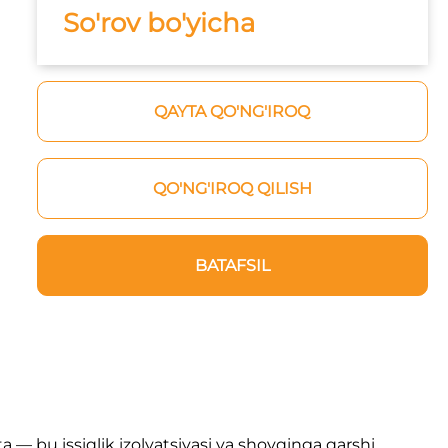
So'rov bo'yicha
QAYTA QO'NG'IROQ
QO'NG'IROQ QILISH
BATAFSIL
— bu issiqlik izolyatsiyasi va shovqinga qarshi