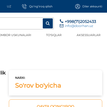
UZ
Qo‘ng‘iroq qilish
Diler akkaunti
+998(71)2052433
info@doorhan.uz
OMBOR USKUNALARI
TO'SIQLAR
AKSESSUARLAR
lik
NARXI:
So'rov bo'yicha
QAYTA QO'NG'IROQ