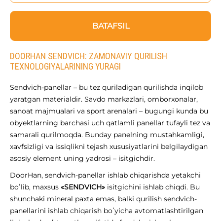
BATAFSIL
DOORHAN SENDVICH: ZAMONAVIY QURILISH
TEXNOLOGIYALARINING YURAGI
Sendvich-panellar – bu tez quriladigan qurilishda inqilob
yaratgan materialdir. Savdo markazlari, omborxonalar,
sanoat majmualari va sport arenalari – bugungi kunda bu
obyektlarning barchasi uch qatlamli panellar tufayli tez va
samarali qurilmoqda. Bunday panelning mustahkamligi,
xavfsizligi va issiqlikni tejash xususiyatlarini belgilaydigan
asosiy element uning yadrosi – isitgichdir.
DoorHan, sendvich-panellar ishlab chiqarishda yetakchi
boʻlib, maxsus
«SENDVICH»
isitgichini ishlab chiqdi. Bu
shunchaki mineral paxta emas, balki qurilish sendvich-
panellarini ishlab chiqarish boʻyicha avtomatlashtirilgan