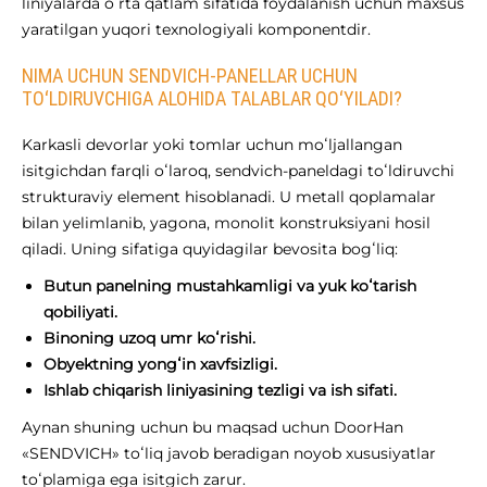
liniyalarda oʻrta qatlam sifatida foydalanish uchun maxsus
yaratilgan yuqori texnologiyali komponentdir.
NIMA UCHUN SENDVICH-PANELLAR UCHUN
TOʻLDIRUVCHIGA ALOHIDA TALABLAR QOʻYILADI?
Karkasli devorlar yoki tomlar uchun moʻljallangan
isitgichdan farqli oʻlaroq, sendvich-paneldagi toʻldiruvchi
strukturaviy element hisoblanadi. U metall qoplamalar
bilan yelimlanib, yagona, monolit konstruksiyani hosil
qiladi. Uning sifatiga quyidagilar bevosita bogʻliq:
Butun panelning mustahkamligi va yuk koʻtarish
qobiliyati.
Binoning uzoq umr koʻrishi.
Obyektning yongʻin xavfsizligi.
Ishlab chiqarish liniyasining tezligi va ish sifati.
Aynan shuning uchun bu maqsad uchun DoorHan
«SENDVICH» toʻliq javob beradigan noyob xususiyatlar
toʻplamiga ega isitgich zarur.