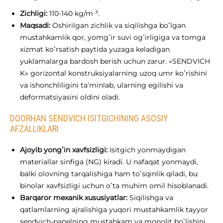
Zichligi:
110-140 kg/m ³.
Maqsadi:
Oshirilgan zichlik va siqilishga boʻlgan
mustahkamlik qor, yomgʻir suvi ogʻirligiga va tomga
xizmat koʻrsatish paytida yuzaga keladigan
yuklamalarga bardosh berish uchun zarur. «SENDVICH
K» gorizontal konstruksiyalarning uzoq umr koʻrishini
va ishonchliligini ta’minlab, ularning egilishi va
deformatsiyasini oldini oladi.
DOORHAN SENDVICH ISITGICHINING ASOSIY
AFZALLIKLARI
Ajoyib yongʻin xavfsizligi:
Isitgich yonmaydigan
materiallar sinfiga (NG) kiradi. U nafaqat yonmaydi,
balki olovning tarqalishiga ham toʻsqinlik qiladi, bu
binolar xavfsizligi uchun oʻta muhim omil hisoblanadi.
Barqaror mexanik xususiyatlar:
Siqilishga va
qatlamlarning ajralishiga yuqori mustahkamlik tayyor
sendvich-panelning mustahkam va monolit boʻlishini