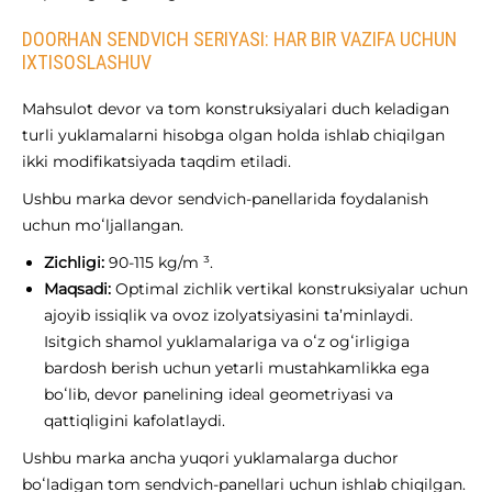
DOORHAN SENDVICH SERIYASI: HAR BIR VAZIFA UCHUN
IXTISOSLASHUV
Mahsulot devor va tom konstruksiyalari duch keladigan
turli yuklamalarni hisobga olgan holda ishlab chiqilgan
ikki modifikatsiyada taqdim etiladi.
Ushbu marka devor sendvich-panellarida foydalanish
uchun moʻljallangan.
Zichligi:
90-115 kg/m ³.
Maqsadi:
Optimal zichlik vertikal konstruksiyalar uchun
ajoyib issiqlik va ovoz izolyatsiyasini ta’minlaydi.
Isitgich shamol yuklamalariga va oʻz ogʻirligiga
bardosh berish uchun yetarli mustahkamlikka ega
boʻlib, devor panelining ideal geometriyasi va
qattiqligini kafolatlaydi.
Ushbu marka ancha yuqori yuklamalarga duchor
boʻladigan tom sendvich-panellari uchun ishlab chiqilgan.