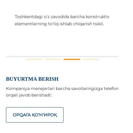
Toshkentdagi o'z zavodida barcha konstruktiv
elementlarning to'liq ishlab chiqarish tsikli.
i
x
BUYURTMA BERISH
Kompaniya menejerlari barcha savollaringizga telefon
orqali javob berishadi::
ОРQАГА ҚO‘Н‘ИРОҚ