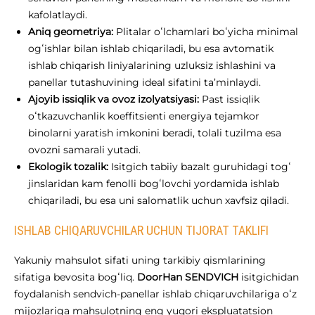
kafolatlaydi.
Aniq geometriya:
Plitalar oʻlchamlari boʻyicha minimal
ogʻishlar bilan ishlab chiqariladi, bu esa avtomatik
ishlab chiqarish liniyalarining uzluksiz ishlashini va
panellar tutashuvining ideal sifatini ta’minlaydi.
Ajoyib issiqlik va ovoz izolyatsiyasi:
Past issiqlik
oʻtkazuvchanlik koeffitsienti energiya tejamkor
binolarni yaratish imkonini beradi, tolali tuzilma esa
ovozni samarali yutadi.
Ekologik tozalik:
Isitgich tabiiy bazalt guruhidagi togʻ
jinslaridan kam fenolli bogʻlovchi yordamida ishlab
chiqariladi, bu esa uni salomatlik uchun xavfsiz qiladi.
ISHLAB CHIQARUVCHILAR UCHUN TIJORAT TAKLIFI
Yakuniy mahsulot sifati uning tarkibiy qismlarining
sifatiga bevosita bogʻliq.
DoorHan SENDVICH
isitgichidan
foydalanish sendvich-panellar ishlab chiqaruvchilariga oʻz
mijozlariga mahsulotning eng yuqori ekspluatatsion