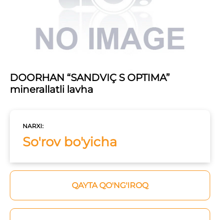
DOORHAN “SANDVIÇ S OPTIMA”
minerallatli lavha
NARXI:
So'rov bo'yicha
QAYTA QO'NG'IROQ