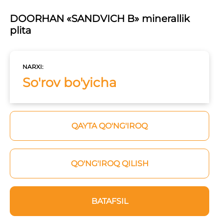
DOORHAN «SANDVICH B» minerallik
plita
NARXI:
So'rov bo'yicha
QAYTA QO'NG'IROQ
QO'NG'IROQ QILISH
BATAFSIL