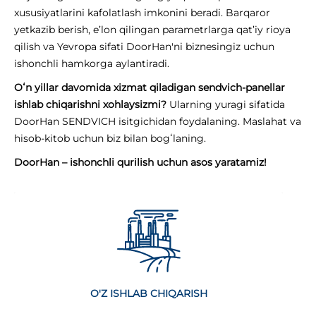
xususiyatlarini kafolatlash imkonini beradi. Barqaror
yetkazib berish, e’lon qilingan parametrlarga qat’iy rioya
qilish va Yevropa sifati DoorHan'ni biznesingiz uchun
ishonchli hamkorga aylantiradi.
Oʻn yillar davomida xizmat qiladigan sendvich-panellar
ishlab chiqarishni xohlaysizmi?
Ularning yuragi sifatida
DoorHan SENDVICH isitgichidan foydalaning. Maslahat va
hisob-kitob uchun biz bilan bogʻlaning.
DoorHan – ishonchli qurilish uchun asos yaratamiz!
O'Z ISHLAB CHIQARISH