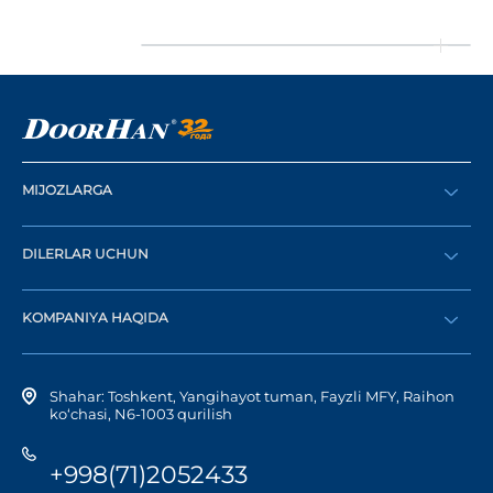
MIJOZLARGA
Buyurtma berish
DILERLAR UCHUN
Katalog
Diler bo‘lish
Dilerni topish
KOMPANIYA HAQIDA
Shaxsiy kabinetga kirish
Kompaniya tarixi
Shahar: Toshkent, Yangihayot tuman, Fayzli MFY, Raihon
ko‘chasi, N6-1003 qurilish
+998(71)2052433