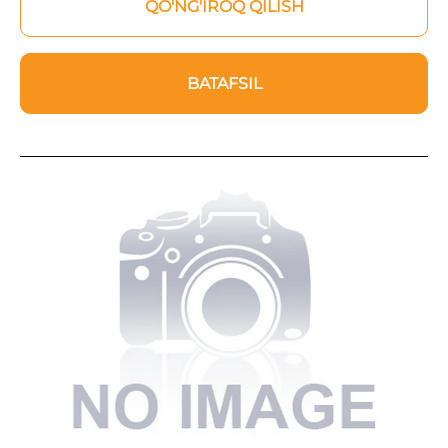
QO'NG'IROQ QILISH
BATAFSIL