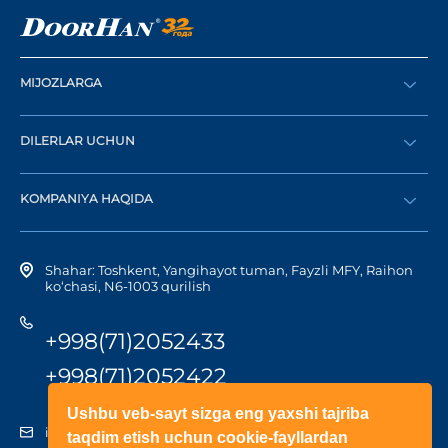
MIJOZLARGA
Buyurtma berish
DILERLAR UCHUN
Katalog
Diler bo‘lish
Dilerni topish
KOMPANIYA HAQIDA
Shaxsiy kabinetga kirish
Kompaniya tarixi
Shahar: Toshkent, Yangihayot tuman, Fayzli MFY, Raihon
ko‘chasi, N6-1003 qurilish
+998(71)2052433
+998(71)2052422
Ushbu veb-sayt sizga eng yaxshi tajriba
info@doorhan.uz
taqdim etish uchun cookie-fayllardan