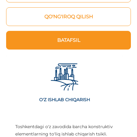
QO'NG'IROQ QILISH
BATAFSIL
O'Z ISHLAB CHIQARISH
Toshkentdagi o'z zavodida barcha konstruktiv
elementlarning to'liq ishlab chiqarish tsikli.
i