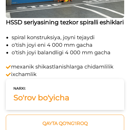
HSSD seriyasining tezkor spiralli eshiklari
spiral konstruksiya, joyni tejaydi
o‘tish joyi eni 4 000 mm gacha
o‘tish joyi balandligi 4 000 mm gacha
mexanik shikastlanishlarga chidamlilik
ixchamlik
NARXI:
So'rov bo'yicha
QAYTA QO'NG'IROQ