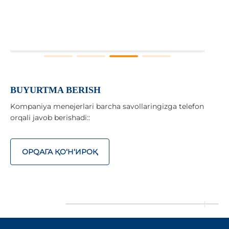
x
BUYURTMA BERISH
Kompaniya menejerlari barcha savollaringizga telefon
orqali javob berishadi::
ОРQАГА ҚO‘Н‘ИРОҚ