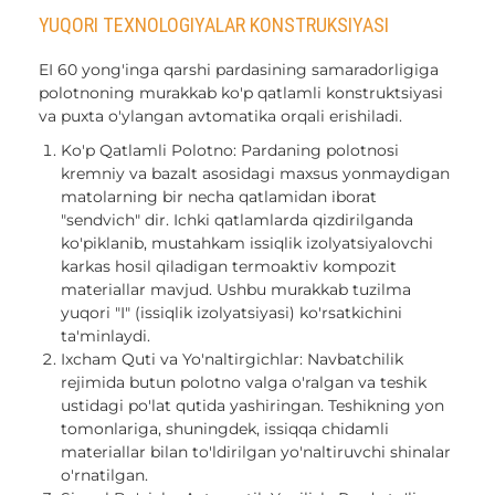
YUQORI TEXNOLOGIYALAR KONSTRUKSIYASI
EI 60 yong'inga qarshi pardasining samaradorligiga
polotnoning murakkab ko'p qatlamli konstruktsiyasi
va puxta o'ylangan avtomatika orqali erishiladi.
Ko'p Qatlamli Polotno: Pardaning polotnosi
kremniy va bazalt asosidagi maxsus yonmaydigan
matolarning bir necha qatlamidan iborat
"sendvich" dir. Ichki qatlamlarda qizdirilganda
ko'piklanib, mustahkam issiqlik izolyatsiyalovchi
karkas hosil qiladigan termoaktiv kompozit
materiallar mavjud. Ushbu murakkab tuzilma
yuqori "I" (issiqlik izolyatsiyasi) ko'rsatkichini
ta'minlaydi.
Ixcham Quti va Yo'naltirgichlar: Navbatchilik
rejimida butun polotno valga o'ralgan va teshik
ustidagi po'lat qutida yashiringan. Teshikning yon
tomonlariga, shuningdek, issiqqa chidamli
materiallar bilan to'ldirilgan yo'naltiruvchi shinalar
o'rnatilgan.