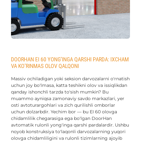
DOORHAN EI 60 YONG'INGA QARSHI PARDA: IXCHAM
VA KO'RINMAS OLOV QALQONI
Massiv ochiladigan yoki seksion darvozalarni o'rnatish
uchun joy bo'lmasa, katta teshikni olov va issiqlikdan
qanday ishonchli tarzda to'sish mumkin? Bu
muammo ayniqsa zamonaviy savdo markazlari, yer
osti avtoturargohlari va zich qurilishli omborlar
uchun dolzarbdir. Yechim bor — bu EI 60 olovga
chidamlilik chegarasiga ega bo'lgan DoorHan
avtomatik rulonli yong'inga qarshi pardalardir. Ushbu
noyob konstruksiya to'laqonli darvozalarning yuqori
olovga chidamliligini va rulonli tizimlarning ajoyib