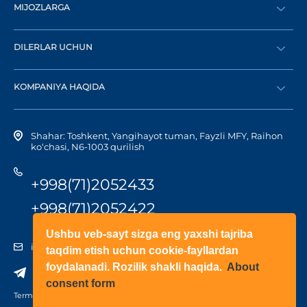
MIJOZLARGA
Buyurtma berish
DILERLAR UCHUN
Katalog
Diler bo‘lish
Dilerni topish
KOMPANIYA HAQIDA
Shaxsiy kabinetga kirish
Kompaniya tarixi
Shahar: Toshkent, Yangihayot tuman, Fayzli MFY, Raihon
ko‘chasi, N6-1003 qurilish
+998(71)2052433
+998(71)2052422
Ushbu veb-sayt sizga eng yaxshi tajriba
info@doorhan.uz
taqdim etish uchun cookie-fayllardan
foydalanadi. Rozilik shakli haqida.
About
consent form
Terms of use