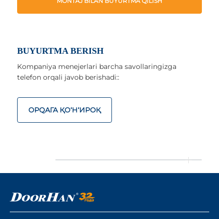
MONTAJ BILAN BUYURTMA QILISH
BUYURTMA BERISH
Kompaniya menejerlari barcha savollaringizga
telefon orqali javob berishadi::
ОРQАГА ҚO‘Н‘ИРОҚ