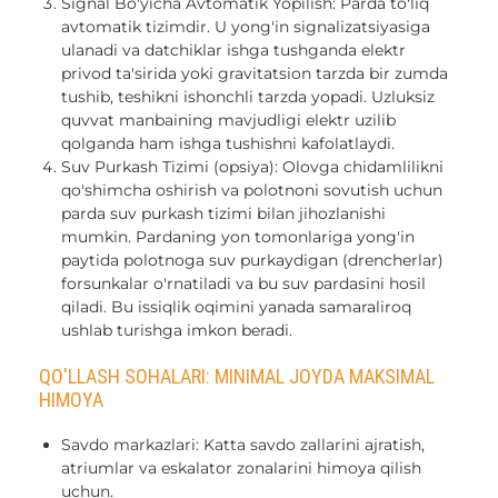
Signal Bo'yicha Avtomatik Yopilish: Parda to'liq
avtomatik tizimdir. U yong'in signalizatsiyasiga
ulanadi va datchiklar ishga tushganda elektr
privod ta'sirida yoki gravitatsion tarzda bir zumda
tushib, teshikni ishonchli tarzda yopadi. Uzluksiz
quvvat manbaining mavjudligi elektr uzilib
qolganda ham ishga tushishni kafolatlaydi.
Suv Purkash Tizimi (opsiya): Olovga chidamlilikni
qo'shimcha oshirish va polotnoni sovutish uchun
parda suv purkash tizimi bilan jihozlanishi
mumkin. Pardaning yon tomonlariga yong'in
paytida polotnoga suv purkaydigan (drencherlar)
forsunkalar o'rnatiladi va bu suv pardasini hosil
qiladi. Bu issiqlik oqimini yanada samaraliroq
ushlab turishga imkon beradi.
QO'LLASH SOHALARI: MINIMAL JOYDA MAKSIMAL
HIMOYA
Savdo markazlari: Katta savdo zallarini ajratish,
atriumlar va eskalator zonalarini himoya qilish
uchun.