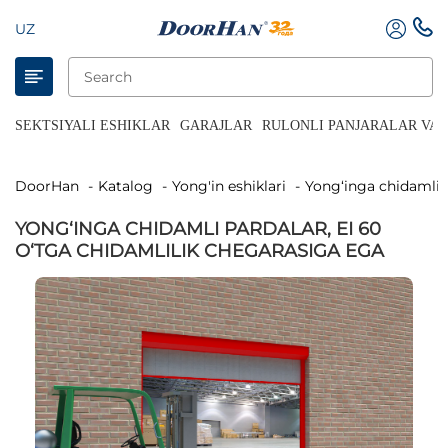
UZ
SEKTSIYALI ESHIKLAR
GARAJLAR
RULONLI PANJARALAR VA 
DoorHan
Katalog
Yong'in eshiklari
Yong‘inga chidamli 
YONG‘INGA CHIDAMLI PARDALAR, EI 60
O‘TGA CHIDAMLILIK CHEGARASIGA EGA