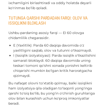
ixchamligini birlashtiradi va oddiy holatda deyarli
ko'rinmas bo'lib qoladi.
TUTUNGA QARSHI PARDADAN FARQI: OLOV VA
ISSIQLIKNI BLOKLASH
Ushbu pardaning asosiy farqi — EI 60 olovga
chidamlilik chegarasidir.
E (Yaxlitlik): Parda 60 daqiqa davomida o'z
yaxlitligini saqlab, olov va tutunni o'tkazmaydi.
I (Issiqlik izolyatsiyasi): Parda issiqlik o'tkazilishini
samarali bloklaydi. 60 daqiqa davomida uning
teskari tomoni qo'shni xonada yonishni keltirib
chiqarishi mumkin bo'lgan kritik haroratgacha
qizimaydi.
Bu nafaqat olovni to'xtatib qolmay, balki issiqlikni
ham izolyatsiya qila oladigan to'laqonli yong'inga
qarshi to'siq bo'lib, bu yong'in o'chirish guruhlariga
olov bilan kurashish uchun ko'proq imkoniyatlar
beradi.