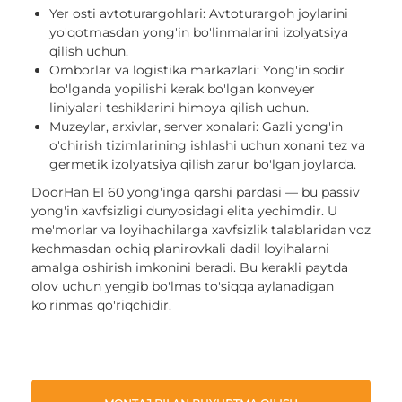
Yer osti avtoturargohlari: Avtoturargoh joylarini
yo'qotmasdan yong'in bo'linmalarini izolyatsiya
qilish uchun.
Omborlar va logistika markazlari: Yong'in sodir
bo'lganda yopilishi kerak bo'lgan konveyer
liniyalari teshiklarini himoya qilish uchun.
Muzeylar, arxivlar, server xonalari: Gazli yong'in
o'chirish tizimlarining ishlashi uchun xonani tez va
germetik izolyatsiya qilish zarur bo'lgan joylarda.
DoorHan EI 60 yong'inga qarshi pardasi — bu passiv
yong'in xavfsizligi dunyosidagi elita yechimdir. U
me'morlar va loyihachilarga xavfsizlik talablaridan voz
kechmasdan ochiq planirovkali dadil loyihalarni
amalga oshirish imkonini beradi. Bu kerakli paytda
olov uchun yengib bo'lmas to'siqqa aylanadigan
ko'rinmas qo'riqchidir.