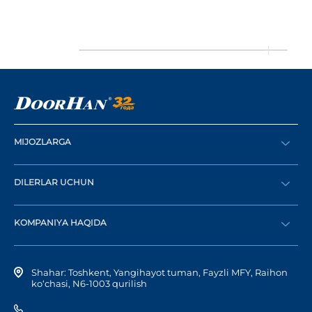
MIJOZLARGA
Buyurtma berish
DILERLAR UCHUN
Katalog
Diler bo‘lish
Dilerni topish
KOMPANIYA HAQIDA
Shaxsiy kabinetga kirish
Kompaniya tarixi
Shahar: Toshkent, Yangihayot tuman, Fayzli MFY, Raihon
ko‘chasi, N6-1003 qurilish