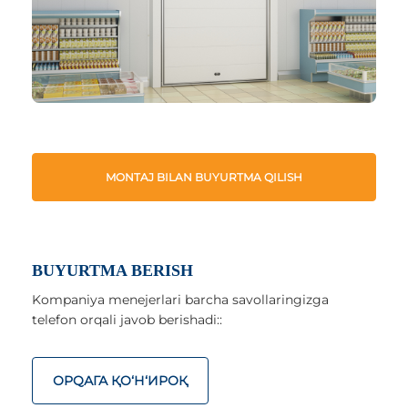
MONTAJ BILAN BUYURTMA QILISH
BUYURTMA BERISH
Kompaniya menejerlari barcha savollaringizga
telefon orqali javob berishadi::
ОРQАГА ҚO‘Н‘ИРОҚ