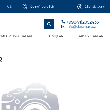
UZ
Qo‘ng‘iroq qilish
Diler akkaunti
+998(71)2052433
info@doorhan.uz
OMBOR USKUNALARI
TO'SIQLAR
AKSESSUARLAR
R