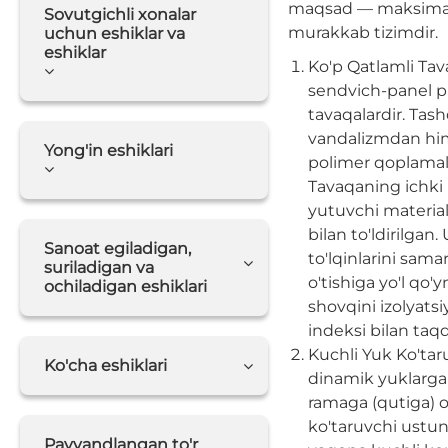
maqsad — maksimal 
Sovutgichli xonalar
murakkab tizimdir.
uchun eshiklar va
eshiklar
Ko'p Qatlamli Tav
sendvich-panel pr
tavaqalardir. Tash
vandalizmdan him
Yong'in eshiklari
polimer qoplamali
Tavaqaning ichki
yutuvchi material
bilan to'ldirilgan
Sanoat egiladigan,
to'lqinlarini samar
suriladigan va
o'tishiga yo'l qo'
ochiladigan eshiklari
shovqini izolyatsi
indeksi bilan taq
Kuchli Yuk Ko'taru
Ko'cha eshiklari
dinamik yuklarga
ramaga (qutiga) o
ko'taruvchi ustun
Payvandlangan to'r