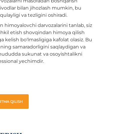
Darvozalarni masofadan boshqarish
vodlar bilan jihozlash mumkin, bu
ulayligi va tezligini oshiradi.
himoyalovchi darvozalarini tanlab, siz
tashkil etish shovqindan himoya qilish
kelish bo'lmasligiga kafolat olasiz. Bu
qning samaradorligini saqlaydigan va
ududda sukunat va osoyishtalikni
essional yechimdir.
TMA QILISH