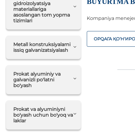
BUYURTMA B
gidroizolyatsiya
materiallariga
asoslangan tom yopma
Kompaniya menejerlar
tizimlari
ОРQАГА ҚO‘Н‘ИР
Metall konstruksiyalarni
issiq galvanizatsiyalash
Prokat alyuminiy va
galvanizli po'latni
bo'yash
Prokat va alyuminiyni
bo'yash uchun bo'yoq va
laklar