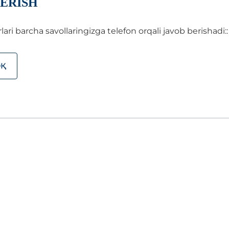
ERISH
i barcha savollaringizga telefon orqali javob berishadi::
ОҚ