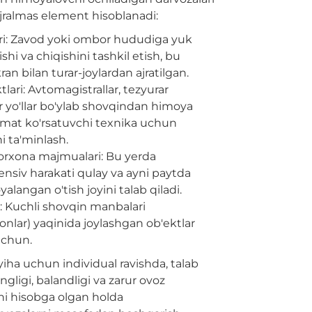
jralmas element hisoblanadi:
ri: Zavod yoki ombor hududiga yuk
ishi va chiqishini tashkil etish, bu
n bilan turar-joylardan ajratilgan.
tlari: Avtomagistrallar, tezyurar
r yo'llar bo'ylab shovqindan himoya
xizmat ko'rsatuvchi texnika uchun
i ta'minlash.
orxona majmualari: Bu yerda
ensiv harakati qulay va ayni paytda
langan o'tish joyini talab qiladi.
: Kuchli shovqin manbalari
ionlar) yaqinida joylashgan ob'ektlar
uchun.
oyiha uchun individual ravishda, talab
ngligi, balandligi va zarur ovoz
sini hisobga olgan holda