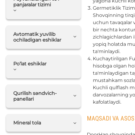
yagona kuchli kons
panjaralar tizimi
Germetiklik Tizim
Shovqinning tirqish
uchun tavaqalar v
bir nechta kontur
Avtomatik yuvilib
zichlagichlardan i
ochiladigan eshiklar
yopiq holatda mu
ta'minlaydi.
Kuchaytirilgan Fur
Po‘lat eshiklar
hisobga olgan hold
ta'minlaydigan ta
mustahkam sozlan
Kuchli qulflash me
Qurilish səndvich-
darvozalarning yo
panellari
kafolatlaydi.
MAQSADI VA ASOS
Mineral tola
DoorHan shovqindan