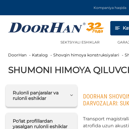
Kompaniya haqida
Ka
SEKTSIYALI ESHIKLAR
GARA
DoorHan
Katalog
Shovqin himoya konstruksiyalari
SHUMONI HIMOYA QILUVCH
Rulonli panjaralar va
DOORHAN SHOVQIN
rulonli eshiklar
DARVOZALARI: SUK
Transport magistrall
Po'lat profillardan
atrofida uzun akusti
yasalgan rulonli eshiklar