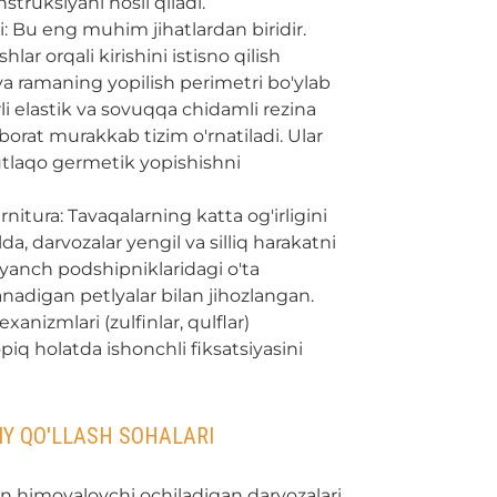
truksiyani hosil qiladi.
i: Bu eng muhim jihatlardan biridir.
lar orqali kirishini istisno qilish
a ramaning yopilish perimetri bo'ylab
li elastik va sovuqqa chidamli rezina
borat murakkab tizim o'rnatiladi. Ular
tlaqo germetik yopishishni
nitura: Tavaqalarning katta og'irligini
a, darvozalar yengil va silliq harakatni
yanch podshipniklaridagi o'ta
adigan petlyalar bilan jihozlangan.
xanizmlari (zulfinlar, qulflar)
piq holatda ishonchli fiksatsiyasini
IY QO'LLASH SOHALARI
 himoyalovchi ochiladigan darvozalari