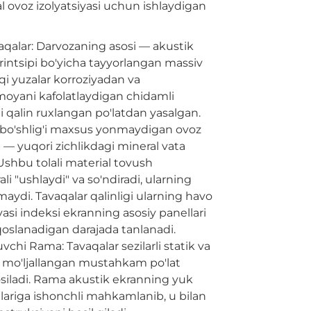
ovoz izolyatsiyasi uchun ishlaydigan
aqalar: Darvozaning asosi — akustik
intsipi bo'yicha tayyorlangan massiv
qi yuzalar korroziyadan va
oyani kafolatlaydigan chidamli
 qalin ruxlangan po'latdan yasalgan.
 bo'shlig'i maxsus yonmaydigan ovoz
 — yuqori zichlikdagi mineral vata
. Ushbu tolali material tovush
ali "ushlaydi" va so'ndiradi, ularning
ymaydi. Tavaqalar qalinligi ularning havo
yasi indeksi ekranning asosiy panellari
qoslanadigan darajada tanlanadi.
vchi Rama: Tavaqalar sezilarli statik va
 mo'ljallangan mustahkam po'lat
siladi. Rama akustik ekranning yuk
lariga ishonchli mahkamlanib, u bilan