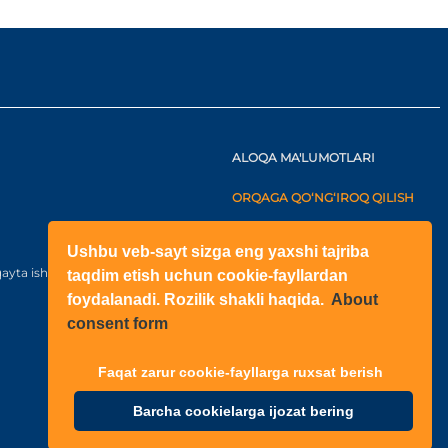
ALOQA MA'LUMOTLARI
ORQAGA QO‘NG‘IROQ QILISH
+998(71)2052433
Ushbu veb-sayt sizga eng yaxshi tajriba
+998(71)2052422
ayta ishlash bo‘yicha kelishuv
taqdim etish uchun cookie-fayllardan
foydalanadi. Rozilik shakli haqida.
About
O‘zbekiston
consent form
Shahar: Toshkent, Yangihayot
tuman, Fayzli MFY, Raihon
ko‘chasi, N6-1003 qurilish
Faqat zarur cookie-fayllarga ruxsat berish
Barcha cookielarga ijozat bering