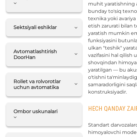
muhit yaratishning 
bunday to'siq texnol
texnika yoki avariya 
etish zarurati bilan
Sektsiyali eshiklar
yaratish mumkin em
funksiyasini butunl
ulkan "teshik" yara
Avtomatlashtirish
vazifasini hal qili
DoorHan
shovqindan himoyal
yaratilgan — bu akus
o'tishni ta'minlaydig
Rollet va rolvorotlar
samaradorligini saql
uchun avtomatika
konstruksiyadir.
HECH QANDAY ZAIF
Ombor uskunalari
Standart darvozalard
himoyalovchi model