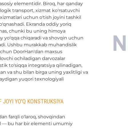
asosiy elementidir. Biroq, har qanday
ogik transport, xizmat ko'rsatuvchi
xizmatlari uchun o'tish joyini tashkil
 to'qnashadi. Ekranda oddiy yoriq
as, chunki bu uning himoya
ay yo'qqa chiqaradi va shovqin uchun
tadi. Ushbu murakkab muhandislik
sh uchun DoorHan'dan maxsus
ovchi ochiladigan darvozalar
tik to'siqqa integratsiya qilinadigan,
an va shu bilan birga uning yaxlitligi va
aydigan yuqori texnologiyali
 JOYI YO'Q KONSTRUKSIYA
an farqli o'laroq, shovqindan
 — bu har bir elementi umumiy