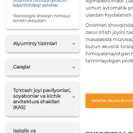
Shumoni himoya qiluvchi
loyihalashtiriladi. 
bajarilishdagi eshiklar
uchun avtomatik pri
ulardan foydalanish q
Texnologik shovqin himoya
konstruksiyalari
DoorHan shovqindan 
zarur o'tish joyini 
masalasida murosaga 
Alyuminiy tizimlari
butun akustik to'si
himoyalanayotgan h
ta'minlaydigan prof
Garajlar
To‘xtash joyi pavilyonlari,
soyabonlar va kichik
MONTAJ BILAN BUYUR
arxitektura shakllari
(KAS)
Issiqlik va