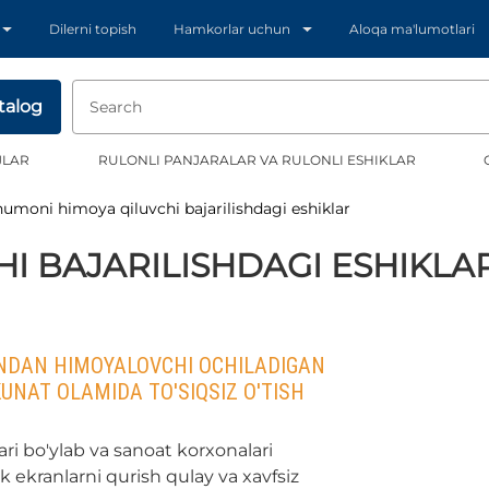
Dilerni topish
Hamkorlar uchun
Aloqa ma'lumotlari
talog
JLAR
RULONLI PANJARALAR VA RULONLI ESHIKLAR
Shumoni himoya qiluvchi bajarilishdagi eshiklar
I BAJARILISHDAGI ESHIKLA
DAN HIMOYALOVCHI OCHILADIGAN
UNAT OLAMIDA TO'SIQSIZ O'TISH
ari bo'ylab va sanoat korxonalari
k ekranlarni qurish qulay va xavfsiz