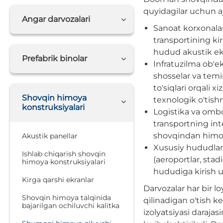
quyidagilar uchun a
Angar darvozalari
Sanoat korxonala
transportining kir
hudud akustik ekra
Prefabrik binolar
Infratuzilma ob'ek
shosselar va temi
to'siqlari orqali 
Shovqin himoya
texnologik o'tishn
konstruksiyalari
Logistika va omb
transportning int
shovqindan himoya
Akustik panellar
Xususiy hududlar
Ishlab chiqarish shovqin
(aeroportlar, stad
himoya konstruksiyalari
hududiga kirish 
Kirga qarshi ekranlar
Darvozalar har bir l
Shovqin himoya talqinida
qilinadigan o'tish ke
bajarilgan ochiluvchi kalitka
izolyatsiyasi daraja